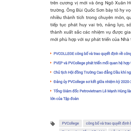
trên cương vị mới và ông Ngô Xuân H
trường. Ông Bùi Quốc Sơn bày tỏ hy vọ
nhiều thành tích trong chuyên môn, 
tiếp tục phát huy vai trò, năng lực, 
thành xuất sắc các nhiệm vụ được gi
mới phù hợp với sự phát triển của Nhà t
PVCOLLEGE công bố và trao quyết định về công
PVEP và PVCollege phát triển mối quan hệ hợp 
Chủ tịch Hội đồng Trường Cao đẳng Dầu khí ngh
Đảng ủy PVCollege sơ kết giữa nhiệm kỳ 2020
Tổng Giám đốc Petrovietnam Lê Mạnh Hùng làm 
lớn của Tập đoàn
PVCollege
công bố và trao quyết định