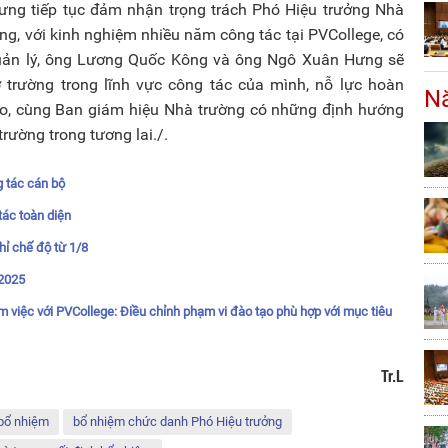
ưng tiếp tục đảm nhận trọng trách Phó Hiệu trưởng Nhà
ng, với kinh nghiệm nhiều năm công tác tại PVCollege, có
quản lý, ông Lương Quốc Kông và ông Ngô Xuân Hưng sẽ
sở trường trong lĩnh vực công tác của mình, nỗ lực hoàn
Nă
ao, cùng Ban giám hiệu Nhà trường có những định hướng
rường trong tương lai./.
 tác cán bộ
tác toàn diện
ỉ chế độ từ 1/8
-2025
việc với PVCollege: Điều chỉnh phạm vi đào tạo phù hợp với mục tiêu
Tr.L
 bổ nhiệm
bổ nhiệm chức danh Phó Hiệu trưởng