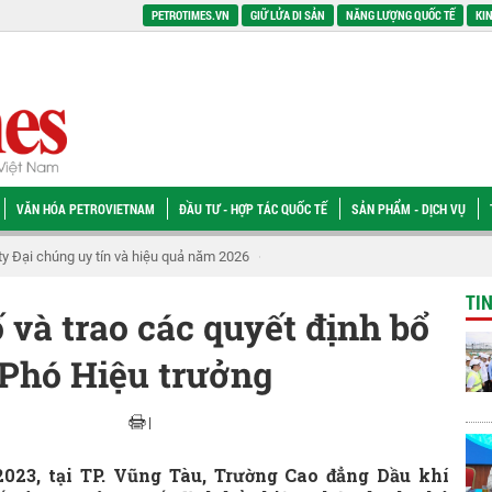
PETROTIMES.VN
GIỮ LỬA DI SẢN
NĂNG LƯỢNG QUỐC TẾ
KIN
VĂN HÓA PETROVIETNAM
ĐẦU TƯ - HỢP TÁC QUỐC TẾ
SẢN PHẨM - DỊCH VỤ
ộ Dự án NMNĐ Long Phú 1
Quỹ rủi ro - Nguồn lực cho thăm dò và năng lượng 
TI
 và trao các quyết định bổ
Phó Hiệu trưởng
|
2023, tại TP. Vũng Tàu, Trường Cao đẳng Dầu khí