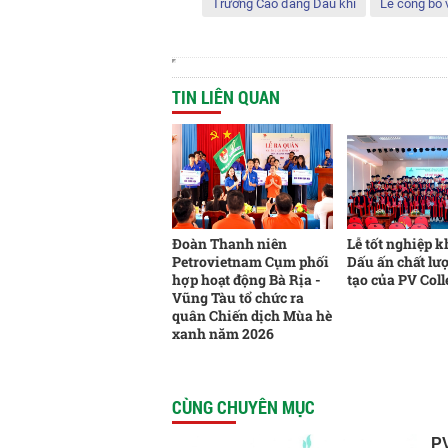
Trường Cao đẳng Dầu khí
Lễ công bố 
TIN LIÊN QUAN
Đoàn Thanh niên
Lễ tốt nghiệp k
Petrovietnam Cụm phối
Dấu ấn chất lư
hợp hoạt động Bà Rịa -
tạo của PV Coll
Vũng Tàu tổ chức ra
quân Chiến dịch Mùa hè
xanh năm 2026
CÙNG CHUYÊN MỤC
PV