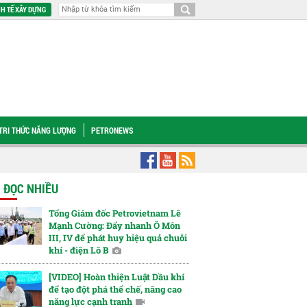
H TẾ XÂY DỰNG
TRI THỨC NĂNG LƯỢNG
PETRONEWS
mới
Phát triển Trung tâm công nghiệp - dịch vụ năng lượng tái tạo: Một hướng
N ĐỌC NHIỀU
Tổng Giám đốc Petrovietnam Lê
Mạnh Cường: Đẩy nhanh Ô Môn
III, IV để phát huy hiệu quả chuỗi
khí - điện Lô B
[VIDEO] Hoàn thiện Luật Dầu khí
để tạo đột phá thể chế, nâng cao
năng lực cạnh tranh