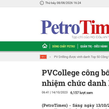
Thứ bảy 08/08/2026 16:24
DÒNG CHẢY PETRO
QUẢN TRỊ - ĐIỀU HÀNH
i chúng uy tín và hiệu quả năm 2026
[VIDEO] Petrovietnam thúc đẩy tiến đ
PVCollege công bố
nhiệm chức danh 
06:41 | 14/10/2023
6,157 lượt xem
(PetroTimes) -
Sáng ngày 13/10/