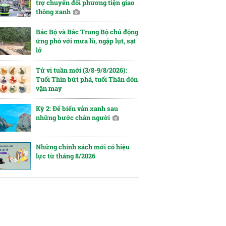
trợ chuyển đổi phương tiện giao
thông xanh
Bắc Bộ và Bắc Trung Bộ chủ động
ứng phó với mưa lũ, ngập lụt, sạt
lở
Tử vi tuần mới (3/8-9/8/2026):
Tuổi Thìn bứt phá, tuổi Thân đón
vận may
Kỳ 2: Để biển vẫn xanh sau
những bước chân người
Những chính sách mới có hiệu
lực từ tháng 8/2026