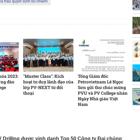
và trao quyết định bổ nhiệm
hóa 2023:
"Master Class": Kích
Tổng Giám đốc
ợng đào
hoạt tư duy lãnh đạo của
Petrovietnam Lê Ngọc
ege
lớp PV-NEXT từ đối
Sơn gửi thư chúc mừng
thoại
PVU và PV College nhân
Ngày Nhà giáo Việt
Nam
 Drilling được vinh danh Top 50 Công ty Đại chúng