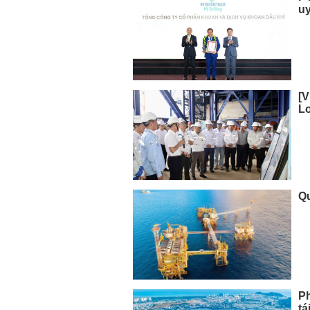
uy
[V
L
Qu
Ph
tá