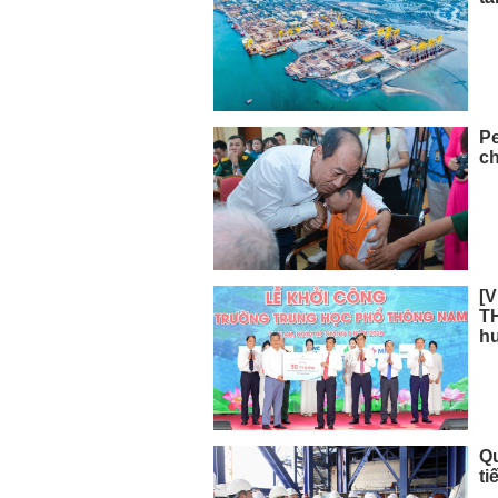
Pe
ch
[V
TH
h
Q
ti