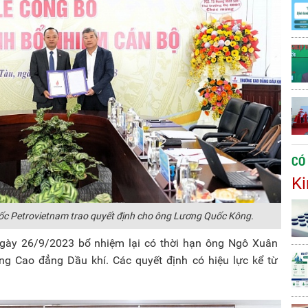
CÓ
Ki
c Petrovietnam trao quyết định cho ông Lương Quốc Kông.
ày 26/9/2023 bổ nhiệm lại có thời hạn ông Ngô Xuân
g Cao đẳng Dầu khí. Các quyết định có hiệu lực kể từ