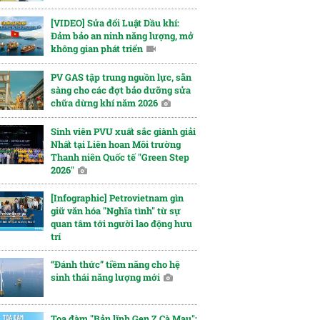
[VIDEO] Sửa đổi Luật Dầu khí:
Đảm bảo an ninh năng lượng, mở
không gian phát triển
PV GAS tập trung nguồn lực, sẵn
sàng cho các đợt bảo dưỡng sửa
chữa dừng khí năm 2026
Sinh viên PVU xuất sắc giành giải
Nhất tại Liên hoan Môi trường
Thanh niên Quốc tế "Green Step
2026"
[Infographic] Petrovietnam gìn
giữ văn hóa "Nghĩa tình" từ sự
quan tâm tới người lao động hưu
trí
“Đánh thức” tiềm năng cho hệ
sinh thái năng lượng mới
Tọa đàm "Bản lĩnh Gen Z Cà Mau":