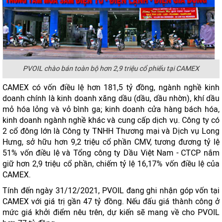
PVOIL chào bán toàn bộ hơn 2,9 triệu cổ phiếu tại CAMEX
CAMEX có vốn điều lệ hơn 181,5 tỷ đồng, ngành nghề kinh
doanh chính là kinh doanh xăng dầu (dầu, dầu nhờn), khí dầu
mỏ hóa lỏng và vỏ bình ga; kinh doanh cửa hàng bách hóa,
kinh doanh ngành nghề khác và cung cấp dịch vụ. Công ty có
2 cổ đông lớn là Công ty TNHH Thương mại và Dịch vụ Long
Hưng, sở hữu hơn 9,2 triệu cổ phần CMV, tương đương tỷ lệ
51% vốn điều lệ và Tổng công ty Dầu Việt Nam - CTCP nắm
giữ hơn 2,9 triệu cổ phần, chiếm tỷ lệ 16,17% vốn điều lệ của
CAMEX.
Tính đến ngày 31/12/2021, PVOIL đang ghi nhận góp vốn tại
CAMEX với giá trị gần 47 tỷ đồng. Nếu đấu giá thành công ở
mức giá khởi điểm nêu trên, dự kiến sẽ mang về cho PVOIL