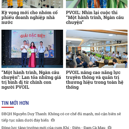
Kỳ vọng mới cho nhóm cổ
PVOIL: Nhìn lại cuộc thi
phiếu doanh nghiệp nhà
“Một hành trình, Ngàn câu
nước
chuyện”
“Một hành trình, Ngàn câu
PVOIL nâng cao năng lực
chuyện”: Lan tỏa những giá
truyền thông và quản trị
trị bình dị từ chính con
thương hiệu trong toàn hệ
người PVOIL
thống
TIN MỚI HƠN
ĐBQH Nguyễn Duy Thanh: Không có cơ chế đủ mạnh, mỏ cận biên sẽ
tiếp tục nằm dưới đáy biển
Động lực tăng trưởng mới của cụm Khí - Điện - Đạm Cà Mau