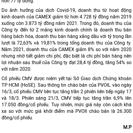
hơn 77 tỷ đồng.
Do ảnh hưởng của dịch Covid-19, doanh thu từ hoạt động
kinh doanh của CAMEX giảm từ hơn 4.728 tỷ đồng năm 2019
xuống còn 3.873 tỷ đồng năm 2021. Trong đó, doanh thu của
Công ty đến từ 2 mảng kinh doanh chính là doanh thu bán
hàng bách hóa, doanh thu bán hàng xăng dầu với tỷ trọng lần
lượt là 72,63% và 19,81% trong tổng doanh thu của Công ty.
Năm 2021, doanh thu của CAMEX giảm 8% so với năm 2020
nhưng nhờ tiết giảm chi phí, đặc biệt là chi phí bán hàng nên
lợi nhuận sau thuế của Công ty đạt 28,4 tỷ đồng, tăng 54% so
với năm 2020.
Cổ phiếu CMV được niêm yết tại Sở Giao dịch Chứng khoán
TP HCM (HoSE). Sau thông tin chào bán của PVOIL vào ngày
16/3, cổ phiếu CMV liên tục tăng trần 2 phiên liên tiếp ngày 17
và 18/3. Phiên sáng 21/3, CMV tiếp tục tăng trần 6,9% lên
17.050 đồng/cổ phiếu. Tuy nhiên, mức giá này còn cách khá
xa so với mức giá khởi điểm mà PVOIl chào bán là 26.300
đồng/cổ phiếu.
M.P