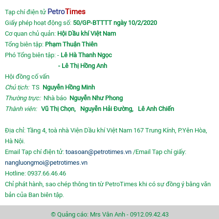
Petro
Times
Tạp chí điện tử
Giấy phép hoạt động số:
50/GP-BTTTT ngày 10/2/2020
Cơ quan chủ quản:
Hội Dầu khí Việt Nam
Tổng biên tập:
Phạm Thuận Thiên
Phó Tổng biên tập: -
Lê Hà Thanh Ngọc
- Lê Thị Hồng Anh
Hội đồng cố vấn
Chủ tịch:
TS
Nguyễn Hồng Minh
Thường trực:
Nhà báo
Nguyễn Như Phong
Thành viên:
Vũ Thị Chọn,
Nguyễn Hải Đường,
Lê Anh Chiến
Địa chỉ: Tầng 4, toà nhà Viện Dầu khí Việt Nam 167 Trung Kính, P.Yên Hòa,
Hà Nội.
Email Tạp chí điện tử:
toasoan@petrotimes.vn
/Email Tạp chí giấy:
nangluongmoi@petrotimes.vn
Hotline: 0937.66.46.46
Chỉ phát hành, sao chép thông tin từ PetroTimes khi có sự đồng ý bằng văn
bản của Ban biên tập.
© Quảng cáo: Mrs Vân Anh - 0912.09.42.43