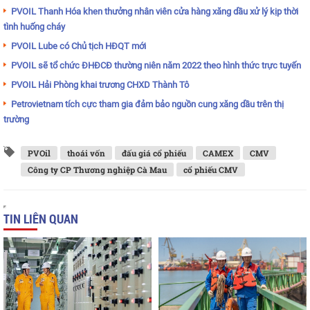
PVOIL Thanh Hóa khen thưởng nhân viên cửa hàng xăng dầu xử lý kịp thời
tình huống cháy
PVOIL Lube có Chủ tịch HĐQT mới
PVOIL sẽ tổ chức ĐHĐCĐ thường niên năm 2022 theo hình thức trực tuyến
PVOIL Hải Phòng khai trương CHXD Thành Tô
Petrovietnam tích cực tham gia đảm bảo nguồn cung xăng dầu trên thị
trường
PVOil
thoái vốn
đấu giá cổ phiếu
CAMEX
CMV
Công ty CP Thương nghiệp Cà Mau
cổ phiếu CMV
TIN LIÊN QUAN