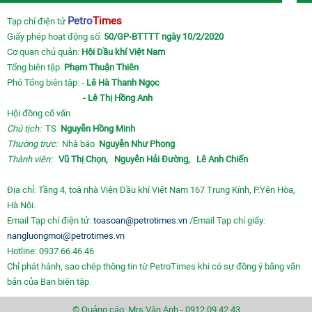
Petro
Times
Tạp chí điện tử
Giấy phép hoạt động số:
50/GP-BTTTT ngày 10/2/2020
Cơ quan chủ quản:
Hội Dầu khí Việt Nam
Tổng biên tập:
Phạm Thuận Thiên
Phó Tổng biên tập: -
Lê Hà Thanh Ngọc
- Lê Thị Hồng Anh
Hội đồng cố vấn
Chủ tịch:
TS
Nguyễn Hồng Minh
Thường trực:
Nhà báo
Nguyễn Như Phong
Thành viên:
Vũ Thị Chọn,
Nguyễn Hải Đường,
Lê Anh Chiến
Địa chỉ: Tầng 4, toà nhà Viện Dầu khí Việt Nam 167 Trung Kính, P.Yên Hòa,
Hà Nội.
Email Tạp chí điện tử:
toasoan@petrotimes.vn
/Email Tạp chí giấy:
nangluongmoi@petrotimes.vn
Hotline: 0937.66.46.46
Chỉ phát hành, sao chép thông tin từ PetroTimes khi có sự đồng ý bằng văn
bản của Ban biên tập.
© Quảng cáo: Mrs Vân Anh - 0912.09.42.43