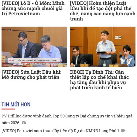
[VIDEO] Lô B - Ô Môn: Minh
[VIDEO] Hoàn thiện Luật
chứng sức mạnh chuỗi giá
Dầu khí để tạo đột phá thể
trị Petrovietnam
chế, nâng cao năng lực cạnh
tranh
[VIDEO] Sửa Luật Dầu khí:
ĐBQH Tạ Đình Thi: Cần
Mở đường cho phát triển
thiết lập cơ chế khai thác
hạ tầng dầu khí phục vụ
phát triển kinh tế biển
TIN MỚI HƠN
PV Drilling được vinh danh Top 50 Công ty Đại chúng uy tín và hiệu quả
năm 2026
[VIDEO] Petrovietnam thúc đẩy tiến độ Dự án NMNĐ Long Phú 1