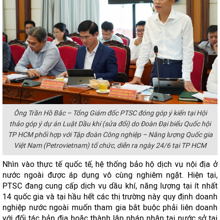
Ông Trần Hồ Bắc – Tổng Giám đốc PTSC đóng góp ý kiến tại Hội
thảo góp ý dự án Luật Dầu khí (sửa đổi) do Đoàn Đại biểu Quốc hội
TP HCM phối hợp với Tập đoàn Công nghiệp – Năng lượng Quốc gia
Việt Nam (Petrovietnam) tổ chức, diễn ra ngày 24/6 tại TP HCM
Nhìn vào thực tế quốc tế, hệ thống bảo hộ dịch vụ nội địa ở
nước ngoài được áp dụng vô cùng nghiêm ngặt. Hiện tại,
PTSC đang cung cấp dịch vụ dầu khí, năng lượng tại ít nhất
14 quốc gia và tại hầu hết các thị trường này quy định doanh
nghiệp nước ngoài muốn tham gia bắt buộc phải liên doanh
với đối tác bản địa hoặc thành lập pháp nhân tại nước sở tại