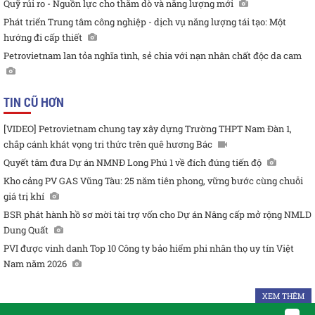
Quỹ rủi ro - Nguồn lực cho thăm dò và năng lượng mới
Phát triển Trung tâm công nghiệp - dịch vụ năng lượng tái tạo: Một
hướng đi cấp thiết
Petrovietnam lan tỏa nghĩa tình, sẻ chia với nạn nhân chất độc da cam
TIN CŨ HƠN
[VIDEO] Petrovietnam chung tay xây dựng Trường THPT Nam Đàn 1,
chắp cánh khát vọng tri thức trên quê hương Bác
Quyết tâm đưa Dự án NMNĐ Long Phú 1 về đích đúng tiến độ
Kho cảng PV GAS Vũng Tàu: 25 năm tiên phong, vững bước cùng chuỗi
giá trị khí
BSR phát hành hồ sơ mời tài trợ vốn cho Dự án Nâng cấp mở rộng NMLD
Dung Quất
PVI được vinh danh Top 10 Công ty bảo hiểm phi nhân thọ uy tín Việt
Nam năm 2026
XEM THÊM