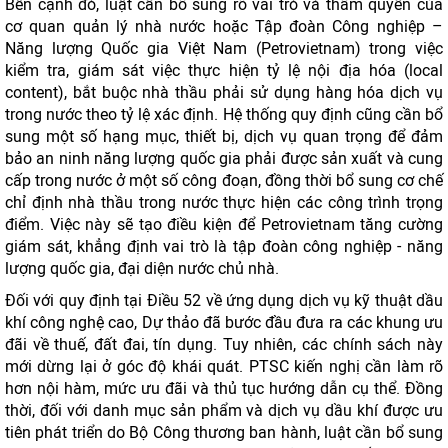
Bên cạnh đó, luật cần bổ sung rõ vai trò và thẩm quyền của
cơ quan quản lý nhà nước hoặc Tập đoàn Công nghiệp –
Năng lượng Quốc gia Việt Nam (Petrovietnam) trong việc
kiểm tra, giám sát việc thực hiện tỷ lệ nội địa hóa (local
content), bắt buộc nhà thầu phải sử dụng hàng hóa dịch vụ
trong nước theo tỷ lệ xác định. Hệ thống quy định cũng cần bổ
sung một số hạng mục, thiết bị, dịch vụ quan trọng để đảm
bảo an ninh năng lượng quốc gia phải được sản xuất và cung
cấp trong nước ở một số công đoạn, đồng thời bổ sung cơ chế
chỉ định nhà thầu trong nước thực hiện các công trình trọng
điểm. Việc này sẽ tạo điều kiện để Petrovietnam tăng cường
giám sát, khẳng định vai trò là tập đoàn công nghiệp - năng
lượng quốc gia, đại diện nước chủ nhà.
Đối với quy định tại Điều 52 về ứng dụng dịch vụ kỹ thuật dầu
khí công nghệ cao, Dự thảo đã bước đầu đưa ra các khung ưu
đãi về thuế, đất đai, tín dụng. Tuy nhiên, các chính sách này
mới dừng lại ở góc độ khái quát. PTSC kiến nghị cần làm rõ
hơn nội hàm, mức ưu đãi và thủ tục hướng dẫn cụ thể. Đồng
thời, đối với danh mục sản phẩm và dịch vụ dầu khí được ưu
tiên phát triển do Bộ Công thương ban hành, luật cần bổ sung