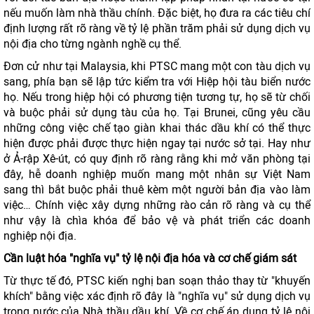
nếu muốn làm nhà thầu chính. Đặc biệt, họ đưa ra các tiêu chí
định lượng rất rõ ràng về tỷ lệ phần trăm phải sử dụng dịch vụ
nội địa cho từng ngành nghề cụ thể.
Đơn cử như tại Malaysia, khi PTSC mang một con tàu dịch vụ
sang, phía bạn sẽ lập tức kiểm tra với Hiệp hội tàu biển nước
họ. Nếu trong hiệp hội có phương tiện tương tự, họ sẽ từ chối
và buộc phải sử dụng tàu của họ. Tại Brunei, cũng yêu cầu
những công việc chế tạo giàn khai thác dầu khí có thể thực
hiện được phải được thực hiện ngay tại nước sở tại. Hay như
ở Ả-rập Xê-út, có quy định rõ ràng rằng khi mở văn phòng tại
đây, hễ doanh nghiệp muốn mang một nhân sự Việt Nam
sang thì bắt buộc phải thuê kèm một người bản địa vào làm
việc… Chính việc xây dựng những rào cản rõ ràng và cụ thể
như vậy là chìa khóa để bảo vệ và phát triển các doanh
nghiệp nội địa.
Cần luật hóa "nghĩa vụ" tỷ lệ nội địa hóa và cơ chế giám sát
Từ thực tế đó, PTSC kiến nghị ban soạn thảo thay từ "khuyến
khích" bằng việc xác định rõ đây là "nghĩa vụ" sử dụng dịch vụ
trong nước của Nhà thầu dầu khí. Về cơ chế áp dụng tỷ lệ nội