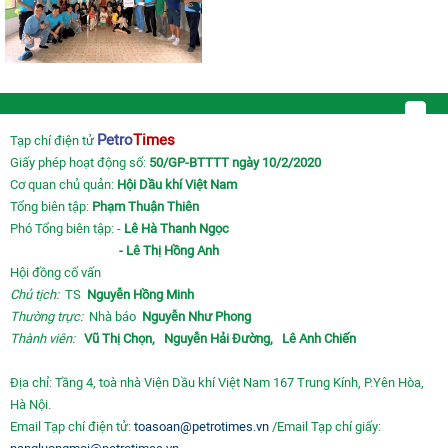
Petro
Times
Tạp chí điện tử
Giấy phép hoạt động số:
50/GP-BTTTT ngày 10/2/2020
Cơ quan chủ quản:
Hội Dầu khí Việt Nam
Tổng biên tập:
Phạm Thuận Thiên
Phó Tổng biên tập: -
Lê Hà Thanh Ngọc
- Lê Thị Hồng Anh
Hội đồng cố vấn
Chủ tịch:
TS
Nguyễn Hồng Minh
Thường trực:
Nhà báo
Nguyễn Như Phong
Thành viên:
Vũ Thị Chọn,
Nguyễn Hải Đường,
Lê Anh Chiến
Địa chỉ: Tầng 4, toà nhà Viện Dầu khí Việt Nam 167 Trung Kính, P.Yên Hòa,
Hà Nội.
Email Tạp chí điện tử:
toasoan@petrotimes.vn
/Email Tạp chí giấy: