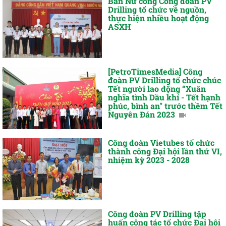
Ban Nữ công Công đoàn PV
Drilling tổ chức về nguồn,
thực hiện nhiều hoạt động
ASXH
[PetroTimesMedia] Công
đoàn PV Drilling tổ chức chúc
Tết người lao động “Xuân
nghĩa tình Dầu khí - Tết hạnh
phúc, bình an" trước thềm Tết
Nguyên Đán 2023
Công đoàn Vietubes tổ chức
thành công Đại hội lần thứ VI,
nhiệm kỳ 2023 - 2028
Công đoàn PV Drilling tập
huấn công tác tổ chức Đại hội