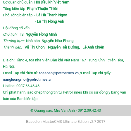
Cơ quan chủ quản:
Hội Dầu khí Việt Nam
Tổng biên tập:
Phạm Thuận Thiên
Phó Tổng biên tập: -
Lê Hà Thanh Ngọc
- Lê Thị Hồng Anh
Hội đồng cố vấn
Chủ tịch:
TS
Nguyễn Hồng Minh
Thường trực:
Nhà báo
Nguyễn Như Phong
Thành viên:
Vũ Thị Chọn,
Nguyễn Hải Đường,
Lê Anh Chiến
Địa chỉ: Tầng 4, toà nhà Viện Dầu khí Việt Nam 167 Trung Kính, P.Yên Hòa,
Hà Nội.
Email Tạp chí điện tử:
toasoan@petrotimes.vn
/Email Tạp chí giấy:
nangluongmoi@petrotimes.vn
Hotline: 0937.66.46.46
Chỉ phát hành, sao chép thông tin từ PetroTimes khi có sự đồng ý bằng văn
bản của Ban biên tập.
© Quảng cáo: Mrs Vân Anh - 0912.09.42.43
Based on MasterCMS Ultimate Edition v2.7 2017