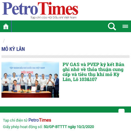
MỎ KỲ LÂN
PV GAS và PVEP ký kết Bản
ghi nhớ về thỏa thuận cung
cấp và tiêu thụ khí mỏ Kỳ
Lân, Lô 103&107
Petro
Times
Tạp chí điện tử
Giấy phép hoạt động số:
50/GP-BTTTT ngày 10/2/2020