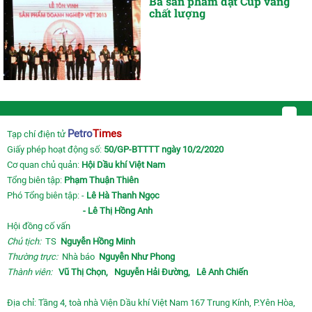
Ba sản phẩm đạt Cúp vàng
chất lượng
Petro
Times
Tạp chí điện tử
Giấy phép hoạt động số:
50/GP-BTTTT ngày 10/2/2020
Cơ quan chủ quản:
Hội Dầu khí Việt Nam
Tổng biên tập:
Phạm Thuận Thiên
Phó Tổng biên tập: -
Lê Hà Thanh Ngọc
- Lê Thị Hồng Anh
Hội đồng cố vấn
Chủ tịch:
TS
Nguyễn Hồng Minh
Thường trực:
Nhà báo
Nguyễn Như Phong
Thành viên:
Vũ Thị Chọn,
Nguyễn Hải Đường,
Lê Anh Chiến
Địa chỉ: Tầng 4, toà nhà Viện Dầu khí Việt Nam 167 Trung Kính, P.Yên Hòa,