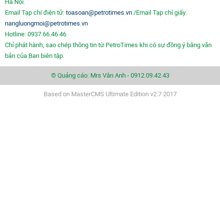
Hà Nội.
Email Tạp chí điện tử:
toasoan@petrotimes.vn
/Email Tạp chí giấy:
nangluongmoi@petrotimes.vn
Hotline: 0937.66.46.46
Chỉ phát hành, sao chép thông tin từ PetroTimes khi có sự đồng ý bằng văn
bản của Ban biên tập.
© Quảng cáo: Mrs Vân Anh - 0912.09.42.43
Based on MasterCMS Ultimate Edition v2.7 2017