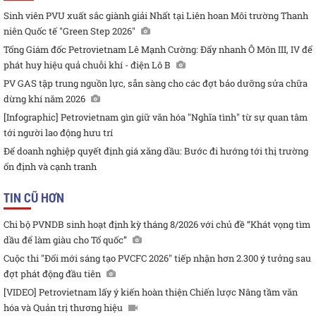
Sinh viên PVU xuất sắc giành giải Nhất tại Liên hoan Môi trường Thanh
niên Quốc tế "Green Step 2026"
Tổng Giám đốc Petrovietnam Lê Mạnh Cường: Đẩy nhanh Ô Môn III, IV để
phát huy hiệu quả chuỗi khí - điện Lô B
PV GAS tập trung nguồn lực, sẵn sàng cho các đợt bảo dưỡng sửa chữa
dừng khí năm 2026
[Infographic] Petrovietnam gìn giữ văn hóa "Nghĩa tình" từ sự quan tâm
tới người lao động hưu trí
Để doanh nghiệp quyết định giá xăng dầu: Bước đi hướng tới thị trường
ổn định và cạnh tranh
TIN CŨ HƠN
Chi bộ PVNDB sinh hoạt định kỳ tháng 8/2026 với chủ đề “Khát vọng tìm
dầu để làm giàu cho Tổ quốc”
Cuộc thi "Đổi mới sáng tạo PVCFC 2026" tiếp nhận hơn 2.300 ý tưởng sau
đợt phát động đầu tiên
[VIDEO] Petrovietnam lấy ý kiến hoàn thiện Chiến lược Nâng tầm văn
hóa và Quản trị thương hiệu