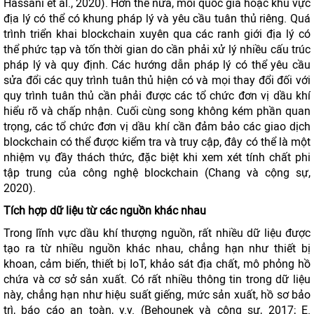
Hassani et al., 2020). Hơn thế nữa, mỗi quốc gia hoặc khu vực
địa lý có thể có khung pháp lý và yêu cầu tuân thủ riêng. Quá
trình triển khai blockchain xuyên qua các ranh giới địa lý có
thể phức tạp và tốn thời gian do cần phải xử lý nhiều cấu trúc
pháp lý và quy định. Các hướng dẫn pháp lý có thể yêu cầu
sửa đổi các quy trình tuân thủ hiện có và mọi thay đổi đối với
quy trình tuân thủ cần phải được các tổ chức đơn vị dầu khí
hiểu rõ và chấp nhận. Cuối cùng song không kém phần quan
trọng, các tổ chức đơn vị dầu khí cần đảm bảo các giao dịch
blockchain có thể được kiểm tra và truy cập, đây có thể là một
nhiệm vụ đầy thách thức, đặc biệt khi xem xét tính chất phi
tập trung của công nghệ blockchain (Chang và cộng sự,
2020).
Tích hợp dữ liệu từ các nguồn khác nhau
Trong lĩnh vực dầu khí thượng nguồn, rất nhiều dữ liệu được
tạo ra từ nhiều nguồn khác nhau, chẳng hạn như thiết bị
khoan, cảm biến, thiết bị IoT, khảo sát địa chất, mô phỏng hồ
chứa và cơ sở sản xuất. Có rất nhiều thông tin trong dữ liệu
này, chẳng hạn như hiệu suất giếng, mức sản xuất, hồ sơ bảo
trì, báo cáo an toàn, v.v. (Behounek và cộng sự, 2017; E.