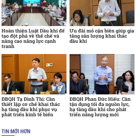
Hoàn thiện Luật Dầu khí để
Ưu đãi mỏ cận biên giúp gia
tạo đột phá về thể chế và
tăng sản lượng khai thác
nâng cao năng lực cạnh
dầu khí
tranh
ĐBQH Tạ Đình Thi: Cần
ĐBQH Phan Đức Hiếu: Cần
thiết lập cơ chế khai thác
tận dụng tối đa nguồn lực,
hạ tầng dầu khí phục vụ
hạ tầng dầu khí cho phát
phát triển kinh tế biển
triển năng lượng mới
TIN MỚI HƠN