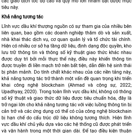
các giao dịch tốc độ cao và quy mô lớn nhằm đạt được mục
tiêu này.
Khả năng tương tác
Lĩnh vực dầu khí thượng nguồn có sự tham gia của nhiều bên
liên quan, bao gồm các doanh nghiệp thăm dò và sản xuất,
nhà khai thác dịch vụ, cơ quan quản lý và tổ chức tài chính.
Hiện có nhiều cơ sở hạ tầng dữ liệu, định dạng độc quyền, kho
lưu trữ thông tin và thông số kỹ thuật giao thức khác nhau
được duy trì bởi mỗi thực thể này, điều này khiến thông tin
được truyền đi liền mạch trở nên bất tiện, dẫn đến hệ sinh thái
bị phân mảnh. Do tính chất khác nhau của các nền tảng này,
khả năng tương tác trở thành một vấn đề quan trọng khi triển
khai công nghệ blockchain (Ahmad và cộng sự, 2022;
Upadhyay, 2020). Trong toàn lĩnh vực dầu khí, không có thông
số kỹ thuật và giao thức dữ liệu được tiêu chuẩn hóa, đây là
trở ngại lớn cho khả năng tương tác với việc luồng thông tin bị
cản trở và các ứng dụng có thể có của công nghệ blockchain
bị hạn chế do cấu trúc dữ liệu không tương thích. Hiện lĩnh
vực dầu khí chủ yếu dựa vào các hệ thống cũ được phát triển
và vận hành trong một thời gian dài. Để tạo điều kiện thuận