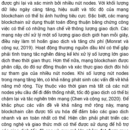
được ghi lại và xác minh bởi nhiều nút nodes. Với khối lượng
dữ liệu ngày càng tăng, hiệu suất và tốc độ của mạng
blockchain có thể bị ảnh hưởng tiêu cực. Đặc biệt, các mạng
blockchain sử dụng thuật toán đồng thuận bằng chứng công
việc có thể có những hạn chế về thông lượng giao dịch. Các
mạng này chỉ xử lý một số lượng giao dịch giới hạn mỗi giây,
điều này làm trì hoãn giao dịch và tăng chi phí (Monrat và
cộng sự, 2019). Hoạt động thượng nguồn dầu khí có thể gặp
phải tình trạng tắc nghẽn đáng kể khi xử lý số lượng lớn giao
dịch theo thời gian thực. Hơn thế nữa, mạng blockchain được
phân cấp, do đó sự đồng thuận và xác thực giao dịch đòi hỏi
sự tham gia của nhiều nút nodes. Khi số lượng nút nodes
trong mạng tăng lên, có khả năng phát sinh các vấn đề về khả
năng mở rộng. Tùy thuộc vào thời gian mà tất cả các nút
nodes yêu cầu để đi đến thống nhất, tốc độ giao dịch có thể bị
chậm lại và tắc nghẽn trên mạng (Chen và cộng sự, 2020). Để
khắc phục các vấn đề về khả năng mở rộng này, mạng
blockchain cần được tối ưu hóa để đảm bảo các giao dịch
nhanh và an toàn nhất có thể. Hiện cần phải phát triển các
công nghệ và giao thức mới có thể được sử dụng để hỗ trợ