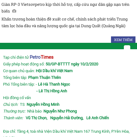
Giàn RP-3 Vietsovpetro kịp thời hỗ trợ, cấp cứu ngư dân gặp nạn trên
biển
Khẩn trương hoàn thiện đề xuất cơ chế, chính sách phát triển Trung
tâm lọc hóa dầu và năng lượng quốc gia tại Dung Quất (Quảng Ngãi)
XEM THÊM
Petro
Times
Tạp chí điện tử
Giấy phép hoạt động số:
50/GP-BTTTT ngày 10/2/2020
Cơ quan chủ quản:
Hội Dầu khí Việt Nam
Tổng biên tập:
Phạm Thuận Thiên
Phó Tổng biên tập: -
Lê Hà Thanh Ngọc
- Lê Thị Hồng Anh
Hội đồng cố vấn
Chủ tịch:
TS
Nguyễn Hồng Minh
Thường trực:
Nhà báo
Nguyễn Như Phong
Thành viên:
Vũ Thị Chọn,
Nguyễn Hải Đường,
Lê Anh Chiến
Địa chỉ: Tầng 4, toà nhà Viện Dầu khí Việt Nam 167 Trung Kính, P.Yên Hòa,