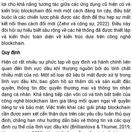
lợi cho khả năng tương tác giữa các ứng dụng cũ hiện có và
kiến ​​trúc blockchain đổi mới một cách đáng tin cậy, điều bắt
buộc là các chiến lược phải được xác định để thu hẹp sự mất
kết nối theo cách đổi mới (Zehir và cộng sự, 2022). Điều này
đòi hỏi sự hiểu biết sâu rộng về các hệ thống đã được thiết lập
và kiến ​​thức toàn diện về kiến ​​trúc dựa trên công nghệ
blockchain.
Quy định
Hiện có rất nhiều sự phức tạp về quy định và hành chính liên
quan đến lĩnh vực dầu khí thượng nguồn bởi do tính chất
nhiều mặt của nó. Một số loại dữ liệu bí mật được xử lý trong
lĩnh vực dầu khí, bao gồm hồ sơ thăm dò và sản xuất đặc
quyền, thông tin độc quyền thương mại và thông tin nhận
dạng cá nhân. Khả năng tiếp cận vốn có và tính bất biến của
công nghệ blockchain làm gia tăng mối quan ngại về quyền
riêng tư và bảo mật. Việc triển khai các giải pháp blockchain
cần được xem xét cẩn thận dựa trên các yêu cầu tuân thủ quy
định, chẳng hạn như hướng dẫn bảo vệ thông tin và các quy
định cụ thể của lĩnh vực dầu khí (Brilliantova & Thurner, 2019;