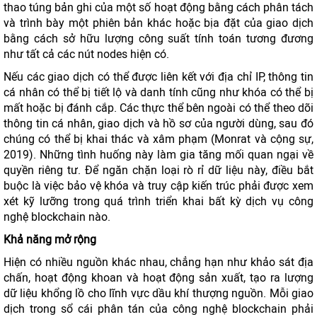
thao túng bản ghi của một số hoạt động bằng cách phân tách
và trình bày một phiên bản khác hoặc bịa đặt của giao dịch
bằng cách sở hữu lượng công suất tính toán tương đương
như tất cả các nút nodes hiện có.
Nếu các giao dịch có thể được liên kết với địa chỉ IP, thông tin
cá nhân có thể bị tiết lộ và danh tính cũng như khóa có thể bị
mất hoặc bị đánh cắp. Các thực thể bên ngoài có thể theo dõi
thông tin cá nhân, giao dịch và hồ sơ của người dùng, sau đó
chúng có thể bị khai thác và xâm phạm (Monrat và cộng sự,
2019). Những tình huống này làm gia tăng mối quan ngại về
quyền riêng tư. Để ngăn chặn loại rò rỉ dữ liệu này, điều bắt
buộc là việc bảo vệ khóa và truy cập kiến ​​trúc phải được xem
xét kỹ lưỡng trong quá trình triển khai bất kỳ dịch vụ công
nghệ blockchain nào.
Khả năng mở rộng
Hiện có nhiều nguồn khác nhau, chẳng hạn như khảo sát địa
chấn, hoạt động khoan và hoạt động sản xuất, tạo ra lượng
dữ liệu khổng lồ cho lĩnh vực dầu khí thượng nguồn. Mỗi giao
dịch trong sổ cái phân tán của công nghệ blockchain phải