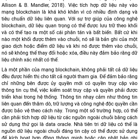
Allison & B. Mandler, 2018). Việc tích hợp dữ liệu này vào
mạng blockchain là khá khó khăn vì có nhiều định dạng và
tiêu chuẩn dữ liệu liên quan. Với sự trợ giúp của công nghệ
blockchain, dữ liệu quan trọng có thể được lưu trữ theo khối
và có thể tạo ra một sổ cái phân tán và bất biến. Bất cứ khi
nào một khối được thêm vào chuỗi, nó sẽ là bản ghi của một
giao dịch hoặc điểm dữ liệu và khi nó được thêm vào chuỗi,
nó sẽ không thể thay đổi hoặc xóa, điều này đảm bảo rằng dữ
liệu chính xác nhất có thể.
Là một phần của mạng blockchain, không phải tất cả dữ liệu
đều được hiển thị cho tất cả người tham gia. Để đảm bảo rằng
chỉ những bên được ủy quyền mới có quyền truy cập vào
thông tin cụ thể, việc kiểm soát truy cập và quyền phải được
triển khai trong hệ thống. Thông tin nhạy cảm như thông tin
liên quan đến thăm dò, trữ lượng và công nghệ độc quyền cần
được bảo vệ theo cách này. Trong một số trường hợp, có thể
cần phải tích hợp dữ liệu từ các nguồn ngoài chuỗi bằng cách
sử dụng thứ gọi là data oracle. Nhà tiên tri dữ liệu có thể là
nguồn dữ liệu ngoài chuỗi đáng tin cậy có thể được sử dụng
để kích hoạt hợp đồng thông minh hoặc cập nhật bản ghi