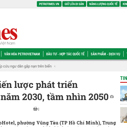
PETROTIMES.VN
GIỮ LỬA DI SẢN
NĂNG LƯỢNG QUỐC TẾ
KIN
VĂN HÓA PETROVIETNAM
ĐẦU TƯ - HỢP TÁC QUỐC TẾ
SẢN PHẨM - DỊCH VỤ
chính sách phát triển Trung tâm lọc hóa dầu và năng lượng quốc gia tại Dung Q
TI
ến lược phát triển
 năm 2030, tầm nhìn 2050
|
troHotel, phường Vũng Tàu (TP Hồ Chí Minh), Trung