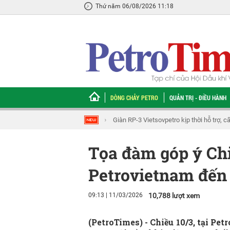
Thứ năm 06/08/2026 11:18
DÒNG CHẢY PETRO
QUẢN TRỊ - ĐIỀU HÀNH
Khẩn trương hoàn thiện đề xuất cơ chế, 
Tọa đàm góp ý Chi
Petrovietnam đến
09:13 | 11/03/2026
10,788 lượt xem
(PetroTimes) -
Chiều 10/3, tại Pe