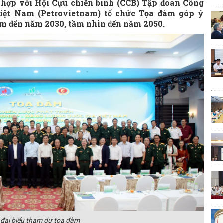
hợp với Hội Cựu chiến binh (CCB) Tập đoàn Công
Việt Nam (Petrovietnam) tổ chức Tọa đàm góp ý
am đến năm 2030, tầm nhìn đến năm 2050.
 đại biểu tham dự tọa đàm