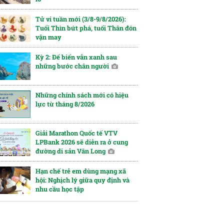
Tử vi tuần mới (3/8-9/8/2026):
Tuổi Thìn bứt phá, tuổi Thân đón
vận may
Kỳ 2: Để biển vẫn xanh sau
những bước chân người
Những chính sách mới có hiệu
lực từ tháng 8/2026
Giải Marathon Quốc tế VTV
LPBank 2026 sẽ diễn ra ở cung
đường di sản Vân Long
Hạn chế trẻ em dùng mạng xã
hội: Nghịch lý giữa quy định và
nhu cầu học tập