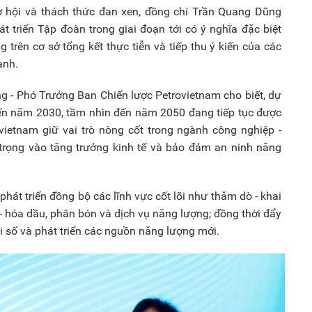
 hội và thách thức đan xen, đồng chí Trần Quang Dũng
t triển Tập đoàn trong giai đoạn tới có ý nghĩa đặc biệt
 trên cơ sở tổng kết thực tiễn và tiếp thu ý kiến của các
ành.
g - Phó Trưởng Ban Chiến lược Petrovietnam cho biết, dự
đến năm 2030, tầm nhìn đến năm 2050 đang tiếp tục được
ovietnam giữ vai trò nòng cốt trong ngành công nghiệp -
trọng vào tăng trưởng kinh tế và bảo đảm an ninh năng
phát triển đồng bộ các lĩnh vực cốt lõi như thăm dò - khai
c - hóa dầu, phân bón và dịch vụ năng lượng; đồng thời đẩy
 số và phát triển các nguồn năng lượng mới.