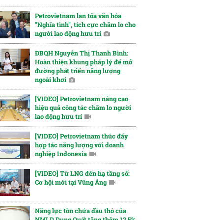
Petrovietnam lan tỏa văn hóa
"Nghĩa tình", tích cực chăm lo cho
người lao động hưu trí
ĐBQH Nguyễn Thị Thanh Bình:
Hoàn thiện khung pháp lý để mở
đường phát triển năng lượng
ngoài khơi
[VIDEO] Petrovietnam nâng cao
hiệu quả công tác chăm lo người
lao động hưu trí
[VIDEO] Petrovietnam thúc đẩy
hợp tác năng lượng với doanh
nghiệp Indonesia
[VIDEO] Từ LNG đến hạ tầng số:
Cơ hội mới tại Vũng Áng
Năng lực tồn chứa dầu thô của
NMLD Dung Quất tăng thêm 12,5%