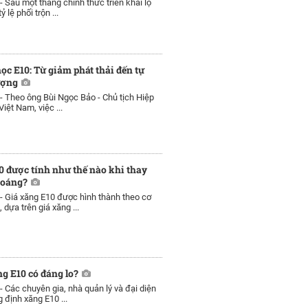
 -
Sau một tháng chính thức triển khai lộ
ỷ lệ phối trộn ...
ọc E10: Từ giảm phát thải đến tự
ượng
 -
Theo ông Bùi Ngọc Bảo - Chủ tịch Hiệp
iệt Nam, việc ...
0 được tính như thế nào khi thay
hoáng?
 -
Giá xăng E10 được hình thành theo cơ
, dựa trên giá xăng ...
g E10 có đáng lo?
 -
Các chuyên gia, nhà quản lý và đại diện
 định xăng E10 ...