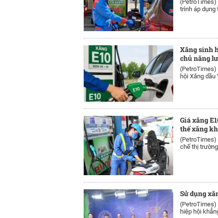
(PetroTimes)
trình áp dụng t
Xăng sinh h
chủ năng l
(PetroTimes)
hội Xăng dầu V
Giá xăng E1
thế xăng k
(PetroTimes)
chế thị trường
Sử dụng xăn
(PetroTimes)
hiệp hội khẳng