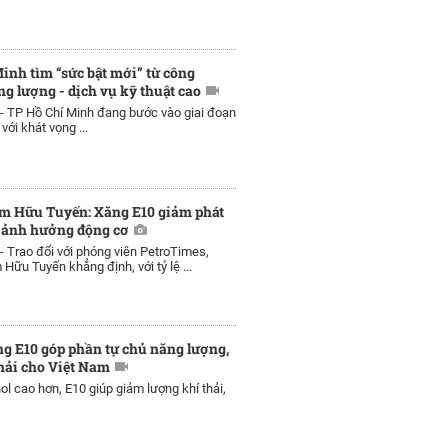
inh tìm “sức bật mới” từ công
ng lượng - dịch vụ kỹ thuật cao
 -
TP Hồ Chí Minh đang bước vào giai đoạn
với khát vọng ...
m Hữu Tuyến: Xăng E10 giảm phát
g ảnh hưởng động cơ
 -
Trao đổi với phóng viên PetroTimes,
ữu Tuyến khẳng định, với tỷ lệ ...
g E10 góp phần tự chủ năng lượng,
hải cho Việt Nam
nol cao hơn, E10 giúp giảm lượng khí thải,