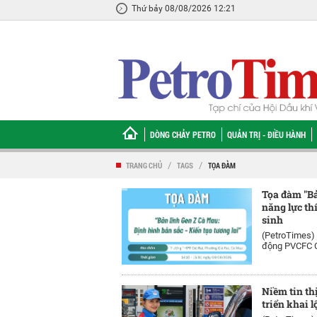
Thứ bảy 08/08/2026 12:21
DÒNG CHẢY PETRO
QUẢN TRỊ - ĐIỀU HÀNH
TRANG CHỦ
/
TAGS
/
TỌA ĐÀM
Tọa đàm "Bả
năng lực th
sinh
(PetroTimes)
động PVCFC Cà
Niềm tin th
triển khai l