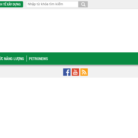
H TẾ XÂY DỰNG
HỨC NĂNG LƯỢNG
PETRONEWS