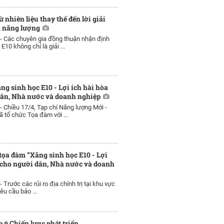
 nhiên liệu thay thế đến lời giải
h năng lượng
 -
Các chuyên gia đồng thuận nhận định
E10 không chỉ là giải ...
ng sinh học E10 - Lợi ích hài hòa
dân, Nhà nước và doanh nghiệp
 -
Chiều 17/4, Tạp chí Năng lượng Mới -
 tổ chức Tọa đàm với ...
 tọa đàm “Xăng sinh học E10 - Lợi
 cho người dân, Nhà nước và doanh
 -
Trước các rủi ro địa chính trị tại khu vực
êu cầu bảo ...
 ý Chiến lược phát triển