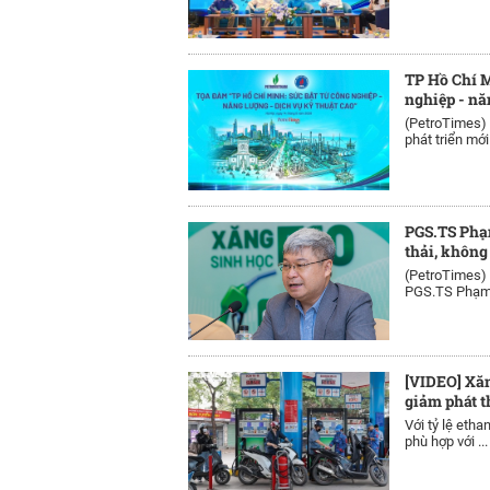
TP Hồ Chí M
nghiệp - nă
(PetroTimes)
phát triển mới 
PGS.TS Phạ
thải, khôn
(PetroTimes)
PGS.TS Phạm H
[VIDEO] Xăn
giảm phát t
Với tỷ lệ etha
phù hợp với ...