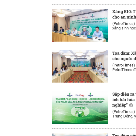
Xăng E10: Từ
cho an nin
(PetroTimes)
xăng sinh học 
Tọa đàm: Xă
cho người 
(PetroTimes)
PetroTimes đã
Sắp diễn ra
ích hài hòa
nghiệp”
(PetroTimes)
Trung Đông, y
Tọa đàm góp