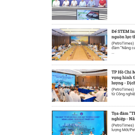
Để STEM In
nguồn lực t
(PetroTimes)
đàm “Nâng ca
...
TP Hồ Chí M
vọng hình t
lượng - Dịc
(PetroTimes)
từ Công nghiệp
Tọa đàm “TP
nghiệp - Nă
(PetroTimes)
lượng Mới/Pet