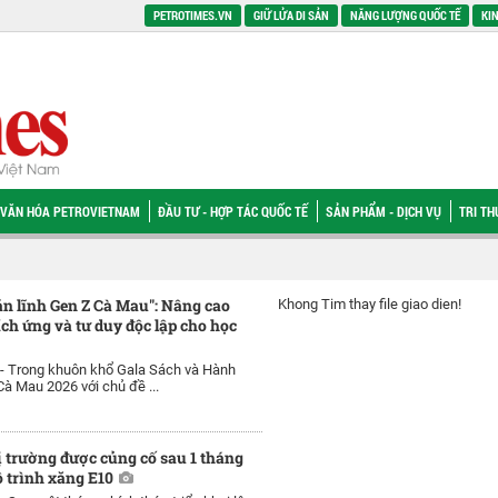
PETROTIMES.VN
GIỮ LỬA DI SẢN
NĂNG LƯỢNG QUỐC TẾ
KIN
VĂN HÓA PETROVIETNAM
ĐẦU TƯ - HỢP TÁC QUỐC TẾ
SẢN PHẨM - DỊCH VỤ
TRI T
n lĩnh Gen Z Cà Mau": Nâng cao
Khong Tim thay file giao dien!
ích ứng và tư duy độc lập cho học
 -
Trong khuôn khổ Gala Sách và Hành
 Mau 2026 với chủ đề ...
ị trường được củng cố sau 1 tháng
ộ trình xăng E10