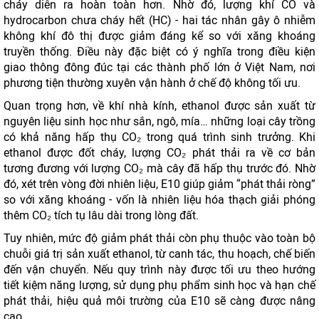
cháy diễn ra hoàn toàn hơn. Nhờ đó, lượng khí CO và
hydrocarbon chưa cháy hết (HC) - hai tác nhân gây ô nhiễm
không khí đô thị được giảm đáng kể so với xăng khoáng
truyền thống. Điều này đặc biệt có ý nghĩa trong điều kiện
giao thông đông đúc tại các thành phố lớn ở Việt Nam, nơi
phương tiện thường xuyên vận hành ở chế độ không tối ưu.
Quan trọng hơn, về khí nhà kính, ethanol được sản xuất từ
nguyên liệu sinh học như sắn, ngô, mía… những loại cây trồng
có khả năng hấp thụ CO₂ trong quá trình sinh trưởng. Khi
ethanol được đốt cháy, lượng CO₂ phát thải ra về cơ bản
tương đương với lượng CO₂ mà cây đã hấp thụ trước đó. Nhờ
đó, xét trên vòng đời nhiên liệu, E10 giúp giảm “phát thải ròng”
so với xăng khoáng - vốn là nhiên liệu hóa thạch giải phóng
thêm CO₂ tích tụ lâu dài trong lòng đất.
Tuy nhiên, mức độ giảm phát thải còn phụ thuộc vào toàn bộ
chuỗi giá trị sản xuất ethanol, từ canh tác, thu hoạch, chế biến
đến vận chuyển. Nếu quy trình này được tối ưu theo hướng
tiết kiệm năng lượng, sử dụng phụ phẩm sinh học và hạn chế
phát thải, hiệu quả môi trường của E10 sẽ càng được nâng
cao.