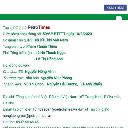
XEM THÊM
Petro
Times
Tạp chí điện tử
Giấy phép hoạt động số:
50/GP-BTTTT ngày 10/2/2020
Cơ quan chủ quản:
Hội Dầu khí Việt Nam
Tổng biên tập:
Phạm Thuận Thiên
Phó Tổng biên tập: -
Lê Hà Thanh Ngọc
- Lê Thị Hồng Anh
Hội đồng cố vấn
Chủ tịch:
TS
Nguyễn Hồng Minh
Thường trực:
Nhà báo
Nguyễn Như Phong
Thành viên:
Vũ Thị Chọn,
Nguyễn Hải Đường,
Lê Anh Chiến
Địa chỉ: Tầng 4, toà nhà Viện Dầu khí Việt Nam 167 Trung Kính, P.Yên Hòa,
Hà Nội.
Email Tạp chí điện tử:
toasoan@petrotimes.vn
/Email Tạp chí giấy:
nangluongmoi@petrotimes.vn
Hotline: 0937.66.46.46