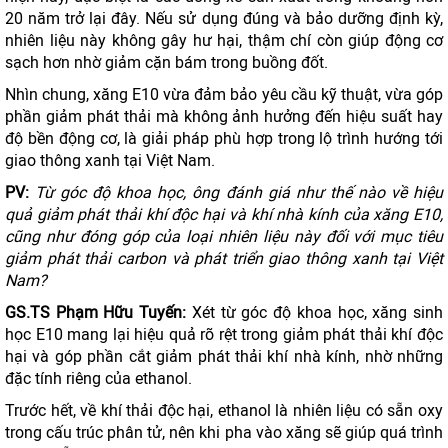
20 năm trở lại đây. Nếu sử dụng đúng và bảo dưỡng định kỳ,
nhiên liệu này không gây hư hại, thậm chí còn giúp động cơ
sạch hơn nhờ giảm cặn bám trong buồng đốt.
Nhìn chung, xăng E10 vừa đảm bảo yêu cầu kỹ thuật, vừa góp
phần giảm phát thải mà không ảnh hưởng đến hiệu suất hay
độ bền động cơ, là giải pháp phù hợp trong lộ trình hướng tới
giao thông xanh tại Việt Nam.
PV:
Từ góc độ khoa học, ông đánh giá như thế nào về hiệu
quả giảm phát thải khí độc hại và khí nhà kính của xăng E10,
cũng như đóng góp của loại nhiên liệu này đối với mục tiêu
giảm phát thải carbon và phát triển giao thông xanh tại Việt
Nam?
GS.TS Phạm Hữu Tuyến:
Xét từ góc độ khoa học, xăng sinh
học E10 mang lại hiệu quả rõ rệt trong giảm phát thải khí độc
hại và góp phần cắt giảm phát thải khí nhà kính, nhờ những
đặc tính riêng của ethanol.
Trước hết, về khí thải độc hại, ethanol là nhiên liệu có sẵn oxy
trong cấu trúc phân tử, nên khi pha vào xăng sẽ giúp quá trình