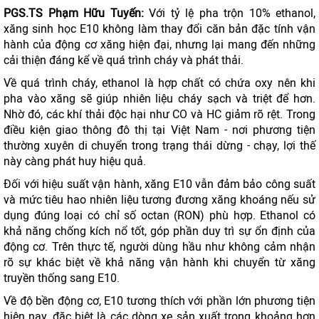
PGS.TS Phạm Hữu Tuyến:
Với tỷ lệ pha trộn 10% ethanol,
xăng sinh học E10 không làm thay đổi căn bản đặc tính vận
hành của động cơ xăng hiện đại, nhưng lại mang đến những
cải thiện đáng kể về quá trình cháy và phát thải.
Về quá trình cháy, ethanol là hợp chất có chứa oxy nên khi
pha vào xăng sẽ giúp nhiên liệu cháy sạch và triệt để hơn.
Nhờ đó, các khí thải độc hại như CO và HC giảm rõ rệt. Trong
điều kiện giao thông đô thị tại Việt Nam - nơi phương tiện
thường xuyên di chuyển trong trạng thái dừng - chạy, lợi thế
này càng phát huy hiệu quả.
Đối với hiệu suất vận hành, xăng E10 vẫn đảm bảo công suất
và mức tiêu hao nhiên liệu tương đương xăng khoáng nếu sử
dụng đúng loại có chỉ số octan (RON) phù hợp. Ethanol có
khả năng chống kích nổ tốt, góp phần duy trì sự ổn định của
động cơ. Trên thực tế, người dùng hầu như không cảm nhận
rõ sự khác biệt về khả năng vận hành khi chuyển từ xăng
truyền thống sang E10.
Về độ bền động cơ, E10 tương thích với phần lớn phương tiện
hiện nay, đặc biệt là các dòng xe sản xuất trong khoảng hơn