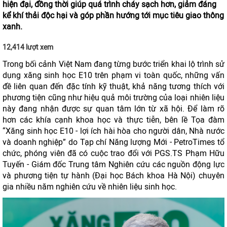
hiện đại, đồng thời giúp quá trình cháy sạch hơn, giảm đáng
kể khí thải độc hại và góp phần hướng tới mục tiêu giao thông
xanh.
12,414 lượt xem
Trong bối cảnh Việt Nam đang từng bước triển khai lộ trình sử
dụng xăng sinh học E10 trên phạm vi toàn quốc, những vấn
đề liên quan đến đặc tính kỹ thuật, khả năng tương thích với
phương tiện cũng như hiệu quả môi trường của loại nhiên liệu
này đang nhận được sự quan tâm lớn từ xã hội. Để làm rõ
hơn các khía cạnh khoa học và thực tiễn, bên lề Tọa đàm
“Xăng sinh học E10 - lợi ích hài hòa cho người dân, Nhà nước
và doanh nghiệp” do Tạp chí Năng lượng Mới - PetroTimes tổ
chức, phóng viên đã có cuộc trao đổi với PGS.TS Phạm Hữu
Tuyến - Giám đốc Trung tâm Nghiên cứu các nguồn động lực
và phương tiện tự hành (Đại học Bách khoa Hà Nội) chuyên
gia nhiều năm nghiên cứu về nhiên liệu sinh học.