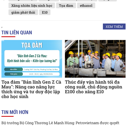
Xăng nhiên liệu sinh học
Tọa đàm
ethanol
giảm phát thải
E10
XEM THÊM
TIN LIÊN QUAN
Tọa đàm "Bản lĩnh Gen Z Cà
Thúc đẩy vận hành tối đa
Mau": Nâng cao năng lực
công suất, chủ động nguồn
thích ứng và tư duy độc lập
E100 cho xăng E10
cho học sinh
TIN MỚI HƠN
Bộ trưởng Bộ Công Thương Lê Mạnh Hùng: Petrovietnam được quyết