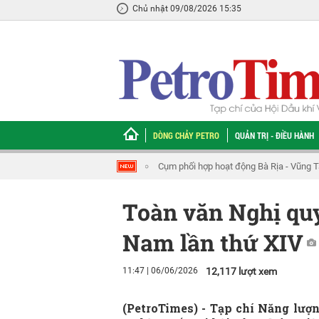
Chủ nhật 09/08/2026 15:35
DÒNG CHẢY PETRO
QUẢN TRỊ - ĐIỀU HÀNH
hiến dịch tình nguyện Mùa hè xanh năm 2026
ĐBQH Nguyễn Duy Thanh: Không
Toàn văn Nghị quy
Nam lần thứ XIV
11:47 | 06/06/2026
12,117 lượt xem
(PetroTimes) -
Tạp chí Năng lượn