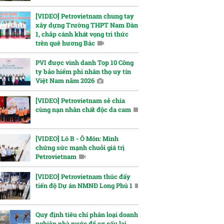
[VIDEO] Petrovietnam chung tay
xây dựng Trường THPT Nam Đàn
1, chắp cánh khát vọng tri thức
trên quê hương Bác
PVI được vinh danh Top 10 Công
ty bảo hiểm phi nhân thọ uy tín
Việt Nam năm 2026
[VIDEO] Petrovietnam sẻ chia
cùng nạn nhân chất độc da cam
[VIDEO] Lô B - Ô Môn: Minh
chứng sức mạnh chuỗi giá trị
Petrovietnam
[VIDEO] Petrovietnam thúc đẩy
tiến độ Dự án NMNĐ Long Phú 1
Quy định tiêu chí phân loại doanh
nghiệp nhà nước để cơ cấu lại