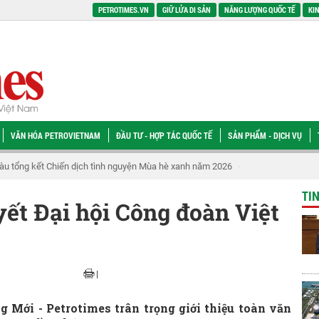
PETROTIMES.VN
GIỮ LỬA DI SẢN
NĂNG LƯỢNG QUỐC TẾ
KIN
VĂN HÓA PETROVIETNAM
ĐẦU TƯ - HỢP TÁC QUỐC TẾ
SẢN PHẨM - DỊCH VỤ
 có cơ chế đủ mạnh, mỏ cận biên sẽ tiếp tục nằm dưới đáy biển
Kỳ vọng 
TI
ết Đại hội Công đoàn Việt
|
g Mới - Petrotimes trân trọng giới thiệu toàn văn