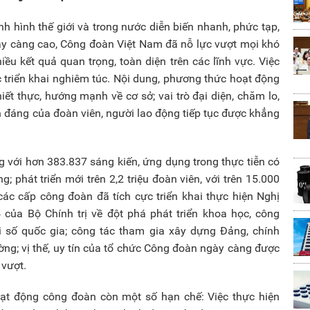
nh hình thế giới và trong nước diễn biến nhanh, phức tạp,
ày càng cao, Công đoàn Việt Nam đã nỗ lực vượt mọi khó
ều kết quả quan trọng, toàn diện trên các lĩnh vực. Việc
 triển khai nghiêm túc. Nội dung, phương thức hoạt động
ết thực, hướng mạnh về cơ sở; vai trò đại diện, chăm lo,
h đáng của đoàn viên, người lao động tiếp tục được khẳng
g với hơn 383.837 sáng kiến, ứng dụng trong thực tiễn có
g; phát triển mới trên 2,2 triệu đoàn viên, với trên 15.000
ác cấp công đoàn đã tích cực triển khai thực hiện Nghị
ủa Bộ Chính trị về đột phá phát triển khoa học, công
i số quốc gia; công tác tham gia xây dựng Đảng, chính
ờng; vị thế, uy tín của tổ chức Công đoàn ngày càng được
 vượt.
ạt động công đoàn còn một số hạn chế: Việc thực hiện