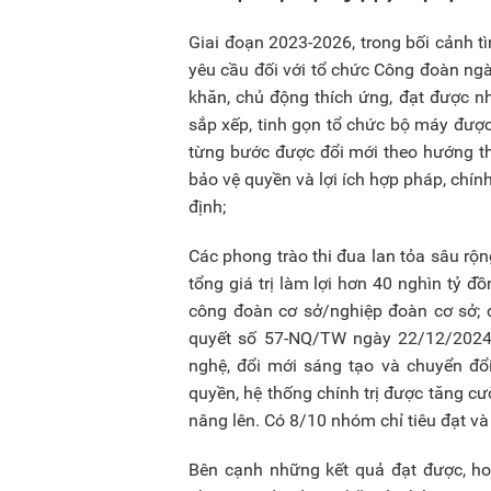
Giai đoạn 2023-2026, trong bối cảnh tì
yêu cầu đối với tổ chức Công đoàn ng
khăn, chủ động thích ứng, đạt được nhi
sắp xếp, tinh gọn tổ chức bộ máy được
từng bước được đổi mới theo hướng thi
bảo vệ quyền và lợi ích hợp pháp, chín
định;
Các phong trào thi đua lan tỏa sâu rộn
tổng giá trị làm lợi hơn 40 nghìn tỷ đồn
công đoàn cơ sở/nghiệp đoàn cơ sở; c
quyết số 57-NQ/TW ngày 22/12/2024 c
nghệ, đổi mới sáng tạo và chuyển đổ
quyền, hệ thống chính trị được tăng cư
nâng lên. Có 8/10 nhóm chỉ tiêu đạt và
Bên cạnh những kết quả đạt được, ho