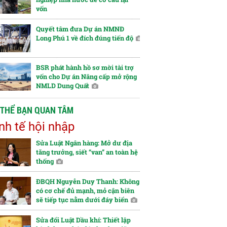
vốn
Quyết tâm đưa Dự án NMNĐ
Long Phú 1 về đích đúng tiến độ
BSR phát hành hồ sơ mời tài trợ
vốn cho Dự án Nâng cấp mở rộng
NMLD Dung Quất
 THỂ BẠN QUAN TÂM
nh tế hội nhập
Sửa Luật Ngân hàng: Mở dư địa
tăng trưởng, siết “van” an toàn hệ
thống
ĐBQH Nguyễn Duy Thanh: Không
có cơ chế đủ mạnh, mỏ cận biên
sẽ tiếp tục nằm dưới đáy biển
Sửa đổi Luật Dầu khí: Thiết lập