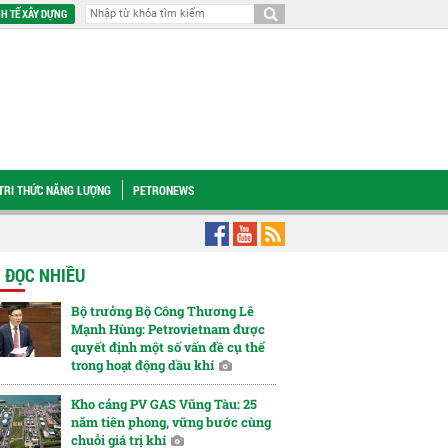
H TẾ XÂY DỰNG
TRI THỨC NĂNG LƯỢNG
PETRONEWS
mới cho nhóm cổ phiếu doanh nghiệp nhà nước
Động lực tăng trưởng mới c
N ĐỌC NHIỀU
Bộ trưởng Bộ Công Thương Lê
Mạnh Hùng: Petrovietnam được
quyết định một số vấn đề cụ thể
trong hoạt động dầu khí
Kho cảng PV GAS Vũng Tàu: 25
năm tiên phong, vững bước cùng
chuỗi giá trị khí