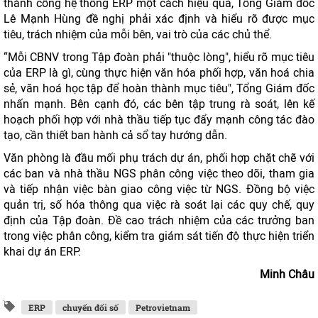
thành công hệ thống ERP một cách hiệu quả, Tổng Giám đốc
Lê Mạnh Hùng đề nghị phải xác định và hiểu rõ được mục
tiêu, trách nhiệm của mỗi bên, vai trò của các chủ thể.
“Mỗi CBNV trong Tập đoàn phải "thuộc lòng", hiểu rõ mục tiêu
của ERP là gì, cùng thực hiện văn hóa phối hợp, văn hoá chia
sẻ, văn hoá học tập để hoàn thành mục tiêu", Tổng Giám đốc
nhấn mạnh. Bên cạnh đó, các bên tập trung rà soát, lên kế
hoạch phối hợp với nhà thầu tiếp tục đẩy mạnh công tác đào
tạo, cần thiết ban hành cả sổ tay hướng dẫn.
Văn phòng là đầu mối phụ trách dự án, phối hợp chặt chẽ với
các ban và nhà thầu NGS phân công việc theo dõi, tham gia
và tiếp nhận việc bàn giao công việc từ NGS. Đồng bộ việc
quản trị, số hóa thông qua việc rà soát lại các quy chế, quy
định của Tập đoàn. Đề cao trách nhiệm của các trưởng ban
trong việc phân công, kiểm tra giám sát tiến độ thực hiện triển
khai dự án ERP.
Minh Châu
ERP
chuyển đổi số
Petrovietnam