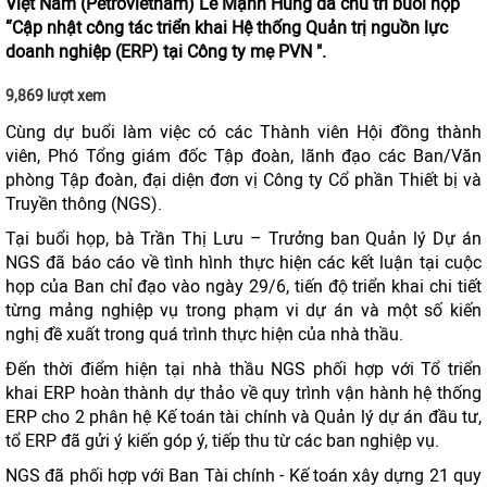
Việt Nam (Petrovietnam) Lê Mạnh Hùng đã chủ trì buổi họp
“Cập nhật công tác triển khai Hệ thống Quản trị nguồn lực
doanh nghiệp (ERP) tại Công ty mẹ PVN ".
9,869 lượt xem
Cùng dự buổi làm việc có các Thành viên Hội đồng thành
viên, Phó Tổng giám đốc Tập đoàn, lãnh đạo các Ban/Văn
phòng Tập đoàn, đại diện đơn vị Công ty Cổ phần Thiết bị và
Truyền thông (NGS).
Tại buổi họp, bà Trần Thị Lưu – Trưởng ban Quản lý Dự án
NGS đã báo cáo về tình hình thực hiện các kết luận tại cuộc
họp của Ban chỉ đạo vào ngày 29/6, tiến độ triển khai chi tiết
từng mảng nghiệp vụ trong phạm vi dự án và một số kiến
nghị đề xuất trong quá trình thực hiện của nhà thầu.
Đến thời điểm hiện tại nhà thầu NGS phối hợp với Tổ triển
khai ERP hoàn thành dự thảo về quy trình vận hành hệ thống
ERP cho 2 phân hệ Kế toán tài chính và Quản lý dự án đầu tư,
tổ ERP đã gửi ý kiến góp ý, tiếp thu từ các ban nghiệp vụ.
NGS đã phối hợp với Ban Tài chính - Kế toán xây dựng 21 quy