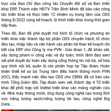
trực của Ban Chỉ đạo công tác Chuyển đổi số và Ban triển
khai ERP, Thành viên HĐTV Trần Bình Minh đã báo cáo công
tác triển khai và thực hiện 12 nhiệm vụ trọng tâm của CĐS
tháng 8/2022 cùng kế hoạch, lộ trình triển khai trong thời gian
tiếp theo.
Theo đó, Ban đã phê duyệt mô hình tổ chức và phương án
triển khai việc thành lập bộ phận CĐS chuyên trách; tổ chức
đào tạo, nhập liệu và vận hành các phân hệ theo kế hoạch chi
tiết của ERP cho Công ty mẹ PVN - Giai đoạn 1, đã khảo sát,
xây dựng phạm vi công việc và dự toán, trình lãnh đạo xem
xét phê duyệt dự toán xây dựng cổng thông tin nội bộ, số hóa
quy trình nội bộ, quản lý các phiên họp tại Tập đoàn; Hoàn
thiện thiết kế sơ bộ Trung tâm điều hành thông minh PVN
(IOC); Đẩy mạnh việc đào tạo CĐS cho CBNV, đã có báo cáo
trình Tổng Giám đốc Tập đoàn xem xét, thành lập 4 Tổ triển
khai để phối hợp với Viettel triển khai các mảng nghiên cứu
về: Nhà máy thông minh, ứng dụng công nghệ cao trong lĩnh
vực năng lượng sạch/năng lượng tái tạo, công nghệ Big
Data...