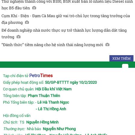
Thử nghiệm thành công với B100, BSR xuất bán lô nhiên liệu Diesel sinh
học B5 đầu tiên
Cụm Khí - Điện - Đạm Cà Mau giữ vai trò chủ lực trong tăng trưởng của
địa phương
Để doanh nghiệp nhà nước thực sự trở thành lực lượng dẫn dắt tăng
trưởng
“Đánh thức” tiềm năng cho hệ sinh thái năng lượng mới
XEM THÊM
Petro
Times
Tạp chí điện tử
Giấy phép hoạt động số:
50/GP-BTTTT ngày 10/2/2020
Cơ quan chủ quản:
Hội Dầu khí Việt Nam
Tổng biên tập:
Phạm Thuận Thiên
Phó Tổng biên tập: -
Lê Hà Thanh Ngọc
- Lê Thị Hồng Anh
Hội đồng cố vấn
Chủ tịch:
TS
Nguyễn Hồng Minh
Thường trực:
Nhà báo
Nguyễn Như Phong