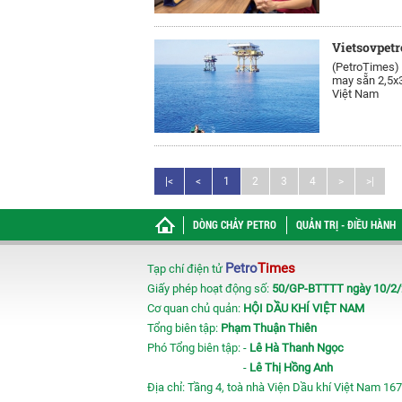
Vietsovpetro
(PetroTimes)
may sẵn 2,5x3
Việt Nam
|<
<
1
2
3
4
>
>|
DÒNG CHẢY PETRO
QUẢN TRỊ - ĐIỀU HÀNH
Petro
Times
Tạp chí điện tử
Giấy phép hoạt động số:
50/GP-BTTTT ngày 10/2
Cơ quan chủ quản:
HỘI DẦU KHÍ VIỆT NAM
Tổng biên tập:
Phạm Thuận Thiên
Phó Tổng biên tập: -
Lê Hà Thanh Ngọc
-
Lê Thị Hồng Anh
Địa chỉ: Tầng 4, toà nhà Viện Dầu khí Việt Nam 167