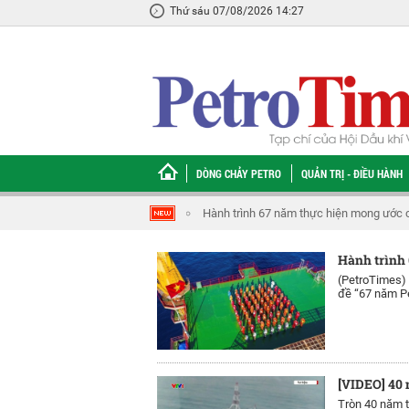
Thứ sáu 07/08/2026 14:27
DÒNG CHẢY PETRO
QUẢN TRỊ - ĐIỀU HÀNH
Hành trình 67 năm thực hiện mong ước c
Hành trình
(PetroTimes)
đề “67 năm P
[VIDEO] 40 
Tròn 40 năm t