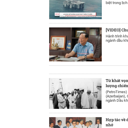
biệt trong lịc
[VIDEO] Chu
Hành trình kh
ngành dầu khí
Từ khát vọn
lượng chiến
(PetroTimes)
(Azerbaijan),
ngành Dầu khí
Hợp tác về 
nhớ