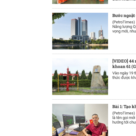
Bước ngoặt 
(PetroTimes)
Năng lượng Qu
vọng mới, như
[VIDEO] 44 
khoan 61 (G
Vào ngày 19 t
thức được kha
Bài 1: Tạo 
(PetroTimes)
là tên gọi mới
hướng tới chu