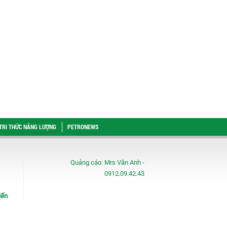
TRI THỨC NĂNG LƯỢNG
PETRONEWS
Quảng cáo:
Mrs Vân Anh -
0912.09.42.43
iến