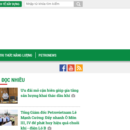
H TẾ XÂY DỰNG
TRI THỨC NĂNG LƯỢNG
PETRONEWS
yện về tấn dầu thô đầu tiên của Việt Nam
Từ khát vọng tìm lửa đến nền mó
N ĐỌC NHIỀU
Ưu đãi mỏ cận biên giúp gia tăng
sản lượng khai thác dầu khí
Tổng Giám đốc Petrovietnam Lê
Mạnh Cường: Đẩy nhanh Ô Môn
III, IV để phát huy hiệu quả chuỗi
khí - điện Lô B