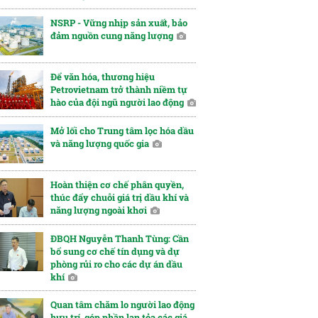
NSRP - Vững nhịp sản xuất, bảo
đảm nguồn cung năng lượng
Để văn hóa, thương hiệu
Petrovietnam trở thành niềm tự
hào của đội ngũ người lao động
Mở lối cho Trung tâm lọc hóa dầu
và năng lượng quốc gia
Hoàn thiện cơ chế phân quyền,
thúc đẩy chuỗi giá trị dầu khí và
năng lượng ngoài khơi
ĐBQH Nguyễn Thanh Tùng: Cần
bổ sung cơ chế tín dụng và dự
phòng rủi ro cho các dự án dầu
khí
Quan tâm chăm lo người lao động
hưu trí, góp phần lan tỏa các giá