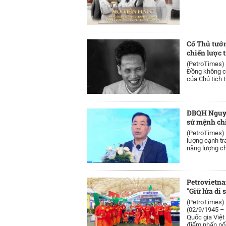
Cố Thủ tướ
chiến lược t
(PetroTimes)
Đồng không ch
của Chủ tịch H
ĐBQH Nguyễ
sứ mệnh ch
(PetroTimes)
lượng cạnh tr
năng lượng chủ
Petrovietna
"Giữ lửa di 
(PetroTimes)
(02/9/1945 – 
Quốc gia Việt
điểm nhấn nổi 