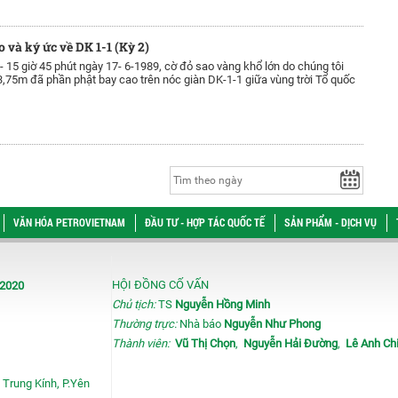
 và ký ức về DK 1-1 (Kỳ 2)
 -
15 giờ 45 phút ngày 17- 6-1989, cờ đỏ sao vàng khổ lớn do chúng tôi
,75m đã phần phật bay cao trên nóc giàn DK-1-1 giữa vùng trời Tổ quốc
VĂN HÓA PETROVIETNAM
ĐẦU TƯ - HỢP TÁC QUỐC TẾ
SẢN PHẨM - DỊCH VỤ
HỘI ĐỒNG CỐ VẤN
/2020
Chủ tịch:
TS
Nguyễn Hồng Minh
Thường trực:
Nhà báo
Nguyễn Như Phong
Thành viên:
Vũ Thị Chọn
,
Nguyễn Hải Đường
,
Lê Anh Ch
 Trung Kính, P.Yên