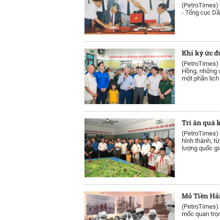
(PetroTimes)
- Tổng cục Dầ
Khi ký ức đ
(PetroTimes)
Hồng, những c
một phần lịch 
Tri ân quá k
(PetroTimes)
hình thành, t
lượng quốc gi
Mỏ Tiền Hải
(PetroTimes)
mốc quan trọn