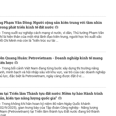
ng Phạm Văn Đồng: Người cộng sản kiên trung với tầm nhìn
rong phát triển kinh tế đất nước
 -
Trong suốt sự nghiệp cách mạng vì nước, vì dân, Thủ tướng Phạm Văn
ỉ là hiện thân của một nhà lãnh đạo kiên trung, người học trò xuất sắc
ồ Chí Minh mà còn là “kiến trúc sư tài ...
n Quang Huân: Petrovietnam - Doanh nghiệp kinh tế mang
iến lược
 -
Trong bối cảnh Việt Nam đang từng bước xây dựng thị trường năng
anh, minh bạch và hội nhập sâu với khu vực, vai trò của các doanh nghiệp
 lực, đặc biệt là Petrovietnam, ngày càng được đặt ở vị ...
m tại Triển lãm Thành tựu đất nước: Niềm tự hào Hành trình
sản, kiến tạo năng lượng quốc gia”
 -
Trong không khí hân hoan kỷ niệm 80 năm Ngày Quốc khánh
02/9/2025), gian trưng bày của Tập đoàn Công nghiệp - Năng lượng
 Nam (Petrovietnam) tại Triển lãm thành tựu Đất nước đang trở thành
bật, ...