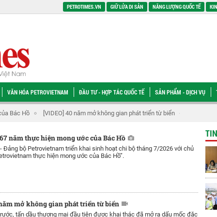
PETROTIMES.VN
GIỮ LỬA DI SẢN
NĂNG LƯỢNG QUỐC TẾ
KIN
VĂN HÓA PETROVIETNAM
ĐẦU TƯ - HỢP TÁC QUỐC TẾ
SẢN PHẨM - DỊCH VỤ
ủa Bác Hồ
[VIDEO] 40 năm mở không gian phát triển từ biển
[VIDEO] Chu
TI
 67 năm thực hiện mong ước của Bác Hồ
 -
Đảng bộ Petrovietnam triển khai sinh hoạt chi bộ tháng 7/2026 với chủ
etrovietnam thực hiện mong ước của Bác Hồ”.
năm mở không gian phát triển từ biển
rước, tấn dầu thương mại đầu tiên được khai thác đã mở ra dấu mốc đặc