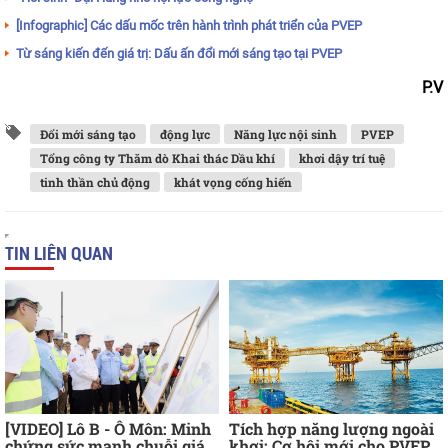
[Infographic] Các dấu mốc trên hành trình phát triển của PVEP
Từ sáng kiến đến giá trị: Dấu ấn đổi mới sáng tạo tại PVEP
P.V
Đổi mới sáng tạo
động lực
Năng lực nội sinh
PVEP
Tổng công ty Thăm dò Khai thác Dầu khí
khơi dậy trí tuệ
tinh thần chủ động
khát vọng cống hiến
TIN LIÊN QUAN
[VIDEO] Lô B - Ô Môn: Minh
Tích hợp năng lượng ngoài
chứng sức mạnh chuỗi giá
khơi: Cơ hội mới cho PVEP