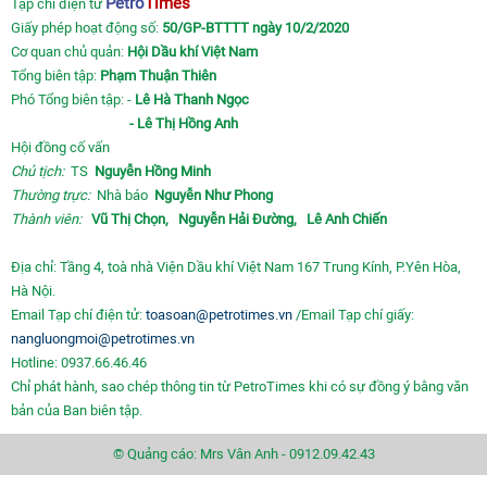
Petro
Times
Tạp chí điện tử
Giấy phép hoạt động số:
50/GP-BTTTT ngày 10/2/2020
Cơ quan chủ quản:
Hội Dầu khí Việt Nam
Tổng biên tập:
Phạm Thuận Thiên
Phó Tổng biên tập: -
Lê Hà Thanh Ngọc
- Lê Thị Hồng Anh
Hội đồng cố vấn
Chủ tịch:
TS
Nguyễn Hồng Minh
Thường trực:
Nhà báo
Nguyễn Như Phong
Thành viên:
Vũ Thị Chọn,
Nguyễn Hải Đường,
Lê Anh Chiến
Địa chỉ: Tầng 4, toà nhà Viện Dầu khí Việt Nam 167 Trung Kính, P.Yên Hòa,
Hà Nội.
Email Tạp chí điện tử:
toasoan@petrotimes.vn
/Email Tạp chí giấy:
nangluongmoi@petrotimes.vn
Hotline: 0937.66.46.46
Chỉ phát hành, sao chép thông tin từ PetroTimes khi có sự đồng ý bằng văn
bản của Ban biên tập.
© Quảng cáo: Mrs Vân Anh - 0912.09.42.43