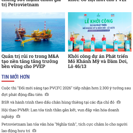
trị Petrovietnam
Quản trị rủi ro trong M&A
Khởi công dự án Phát triển
tạo nền tảng tăng trưởng
Mỏ Khánh Mỹ và Đầm Dơi,
bền vững cho PVEP
Lô 46/13
TIN MỚI HƠN
Cuộc thi "Đổi mới sáng tạo PVCFC 2026" tiếp nhận hơn 2.300 ý tưởng sau
đợt phát động đầu tiên
BSR và hành trình theo dấu chân hùng thiêng tại các địa chỉ đỏ
Hội thao PVMR: Lan tỏa tinh thần gắn kết, vun đắp văn hóa doanh
nghiệp
Petrovietnam lan tỏa văn hóa "Nghĩa tình", tích cực chăm lo cho người
lao động hưu trí