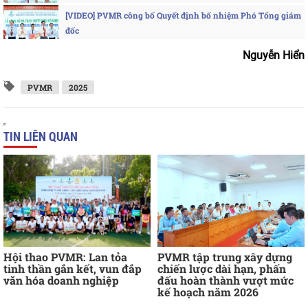
[VIDEO] PVMR công bố Quyết định bổ nhiệm Phó Tổng giám
đốc
Nguyễn Hiển
PVMR
2025
TIN LIÊN QUAN
Hội thao PVMR: Lan tỏa
PVMR tập trung xây dựng
tinh thần gắn kết, vun đắp
chiến lược dài hạn, phấn
văn hóa doanh nghiệp
đấu hoàn thành vượt mức
kế hoạch năm 2026