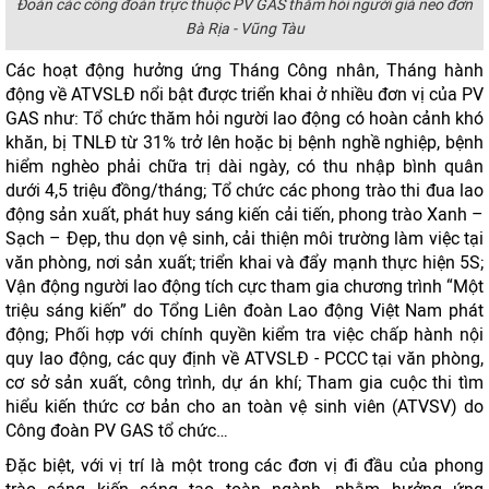
Đoàn các công đoàn trực thuộc PV GAS thăm hỏi người già neo đơn
Bà Rịa - Vũng Tàu
Các hoạt động hưởng ứng Tháng Công nhân, Tháng hành
động về ATVSLĐ nổi bật được triển khai ở nhiều đơn vị của PV
GAS như: Tổ chức thăm hỏi người lao động có hoàn cảnh khó
khăn, bị TNLĐ từ 31% trở lên hoặc bị bệnh nghề nghiệp, bệnh
hiểm nghèo phải chữa trị dài ngày, có thu nhập bình quân
dưới 4,5 triệu đồng/tháng; Tổ chức các phong trào thi đua lao
động sản xuất, phát huy sáng kiến cải tiến, phong trào Xanh –
Sạch – Đẹp, thu dọn vệ sinh, cải thiện môi trường làm việc tại
văn phòng, nơi sản xuất; triển khai và đẩy mạnh thực hiện 5S;
Vận động người lao động tích cực tham gia chương trình “Một
triệu sáng kiến” do Tổng Liên đoàn Lao động Việt Nam phát
động; Phối hợp với chính quyền kiểm tra việc chấp hành nội
quy lao động, các quy định về ATVSLĐ - PCCC tại văn phòng,
cơ sở sản xuất, công trình, dự án khí; Tham gia cuộc thi tìm
hiểu kiến thức cơ bản cho an toàn vệ sinh viên (ATVSV) do
Công đoàn PV GAS tổ chức…
Đặc biệt, với vị trí là một trong các đơn vị đi đầu của phong