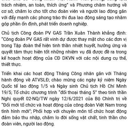
trách nhiệm, an toàn, thích ứng” và Phương châm hướng về
cơ sở, chăm lo cho tốt cho đoàn viên và người lao động gắn
với đẩy mạnh các phong trào thi đua lao động sáng tạo nhằm
góp phần ổn định, phát triển doanh nghiệp.
Chủ tịch Công đoàn PV GAS Trần Xuân Thành khẳng định:
“Công đoàn PV GAS rất vinh dự được thay mặt cho các đơn vị
trong Tập đoàn thể hiện tinh thần nhiệt huyết, hưởng ứng và
quyết tâm thực hiện tốt những nhiệm vụ đã được đề ra trong
kế hoạch hoạt động của CĐ DKVN với các nội dung cụ thể,
thiết thực.
Triển khai các hoạt động Tháng Công nhân gắn với Tháng
hành động về ATVSLĐ; chào mừng các ngày kỷ niệm Ngày
Quốc tế lao động 1/5 và Ngày sinh Chủ tịch Hồ Chí Minh
19/5; Tổ chức chương trình “đối thoại tháng 5” theo tinh thần
Nghị quyết 02-NQ/TW ngày 12/6/2021 của Bộ Chính trị về
“Đổi mới tổ chức và hoạt động của công đoàn Việt Nam trong
tình hình mới”; Phối hợp với chuyên môn tổ chức hoạt động
đảm bảo thu nhập, chăm lo đời sống vật chất, tinh thần cho
đoàn viên, người lao động.