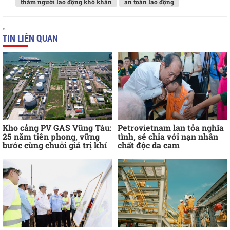
thăm người lao động khó khăn
an toàn lao động
TIN LIÊN QUAN
Kho cảng PV GAS Vũng Tàu:
Petrovietnam lan tỏa nghĩa
25 năm tiên phong, vững
tình, sẻ chia với nạn nhân
bước cùng chuỗi giá trị khí
chất độc da cam