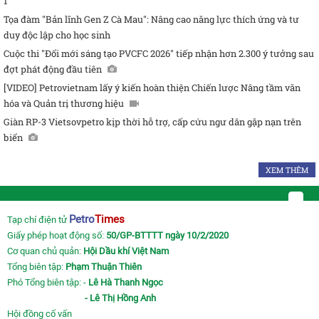
1
Tọa đàm "Bản lĩnh Gen Z Cà Mau": Nâng cao năng lực thích ứng và tư
duy độc lập cho học sinh
Cuộc thi "Đổi mới sáng tạo PVCFC 2026" tiếp nhận hơn 2.300 ý tưởng sau
đợt phát động đầu tiên
[VIDEO] Petrovietnam lấy ý kiến hoàn thiện Chiến lược Nâng tầm văn
hóa và Quản trị thương hiệu
Giàn RP-3 Vietsovpetro kịp thời hỗ trợ, cấp cứu ngư dân gặp nạn trên
biển
XEM THÊM
Petro
Times
Tạp chí điện tử
Giấy phép hoạt động số:
50/GP-BTTTT ngày 10/2/2020
Cơ quan chủ quản:
Hội Dầu khí Việt Nam
Tổng biên tập:
Phạm Thuận Thiên
Phó Tổng biên tập: -
Lê Hà Thanh Ngọc
- Lê Thị Hồng Anh
Hội đồng cố vấn