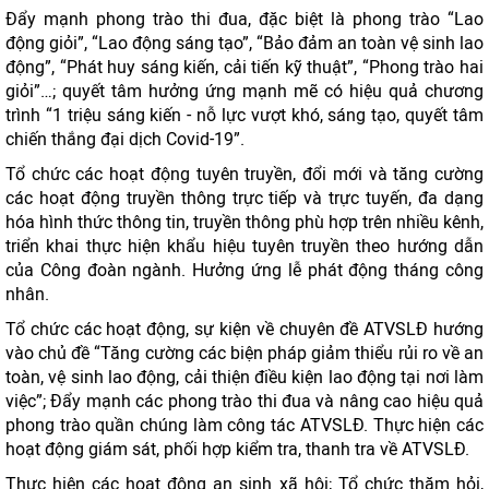
Đẩy mạnh phong trào thi đua, đặc biệt là phong trào “Lao
động giỏi”, “Lao động sáng tạo”, “Bảo đảm an toàn vệ sinh lao
động”, “Phát huy sáng kiến, cải tiến kỹ thuật”, “Phong trào hai
giỏi”…; quyết tâm hưởng ứng mạnh mẽ có hiệu quả chương
trình “1 triệu sáng kiến - nỗ lực vượt khó, sáng tạo, quyết tâm
chiến thắng đại dịch Covid-19”.
Tổ chức các hoạt động tuyên truyền, đổi mới và tăng cường
các hoạt động truyền thông trực tiếp và trực tuyến, đa dạng
hóa hình thức thông tin, truyền thông phù hợp trên nhiều kênh,
triển khai thực hiện khẩu hiệu tuyên truyền theo hướng dẫn
của Công đoàn ngành. Hưởng ứng lễ phát động tháng công
nhân.
Tổ chức các hoạt động, sự kiện về chuyên đề ATVSLĐ hướng
vào chủ đề “Tăng cường các biện pháp giảm thiểu rủi ro về an
toàn, vệ sinh lao động, cải thiện điều kiện lao động tại nơi làm
việc”; Đẩy mạnh các phong trào thi đua và nâng cao hiệu quả
phong trào quần chúng làm công tác ATVSLĐ. Thực hiện các
hoạt động giám sát, phối hợp kiểm tra, thanh tra về ATVSLĐ.
Thực hiện các hoạt động an sinh xã hội; Tổ chức thăm hỏi,