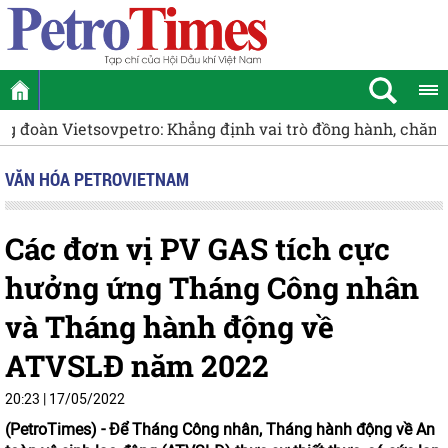
Cụm phối hợp hoạt động Bà Rịa - Vũng Tàu tổng kết Chi
VĂN HÓA PETROVIETNAM
Các đơn vị PV GAS tích cực
hưởng ứng Tháng Công nhân
và Tháng hành động về
ATVSLĐ năm 2022
20:23 | 17/05/2022
(PetroTimes) -
Để Tháng Công nhân, Tháng hành động về An