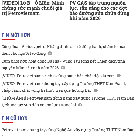
[VIDEO] Lô B - Ô Môn: Minh
PV GAS tập trung nguồn
chứng sức mạnh chuỗi giá
lực, sẵn sàng cho các đợt
trị Petrovietnam
bảo dưỡng sửa chữa dừng
khí năm 2026
TIN MỚI HƠN
Công đoàn Vietsovpetro: Khẳng định vai trò đồng hành, chăm lo toàn
diện cho người lao động
Cụm phối hợp hoạt động Bà Rịa - Vũng Tàu tổng kết Chiến dịch tình
nguyện Mùa hè xanh năm 2026
[VIDEO] Petrovietnam sẻ chia cùng nạn nhân chất độc da cam
[VIDEO] Petrovietnam chung tay xây dựng Trường THPT Nam Đàn 1,
chắp cánh khát vọng tri thức trên quê hương Bác
[CHÙM ẢNH] Petrovietnam đồng hành xây dựng Trường THPT Nam Đàn
1, chung tay vun đắp nguồn lực tương lai
TIN CŨ HƠN
Petrovietnam chung tay cùng Nghệ An xây dựng Trường THPT Nam Đàn