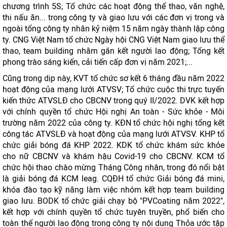
chương trình 5S; Tổ chức các hoạt động thể thao, văn nghệ,
thi nấu ăn... trong công ty và giao lưu với các đơn vị trong và
ngoài tổng công ty nhân kỷ niệm 15 năm ngày thành lập công
ty. CNG Việt Nam tổ chức Ngày hội CNG Việt Nam giao lưu thể
thao, team building nhằm gắn kết người lao động; Tổng kết
phong trào sáng kiến, cải tiến cấp đơn vị năm 2021;...
Cũng trong dịp này, KVT tổ chức sơ kết 6 tháng đầu năm 2022
hoạt động của mạng lưới ATVSV; Tổ chức cuộc thi trực tuyến
kiến thức ATVSLĐ cho CBCNV trong quý II/2022. DVK kết hợp
với chính quyền tổ chức Hội nghị An toàn - Sức khỏe - Môi
trường năm 2022 của công ty. KĐN tổ chức hội nghị tổng kết
công tác ATVSLĐ và hoạt động của mạng lưới ATVSV. KHP tổ
chức giải bóng đá KHP 2022. KDK tổ chức khám sức khỏe
cho nữ CBCNV và khám hậu Covid-19 cho CBCNV. KCM tổ
chức hội thao chào mừng Tháng Công nhân, trong đó nổi bật
là giải bóng đá KCM leag. CQĐH tổ chức Giải bóng đá mini,
khóa đào tạo kỹ năng làm việc nhóm kết hợp team building
giao lưu. BODK tổ chức giải chạy bộ "PVCoating năm 2022",
kết hợp với chính quyền tổ chức tuyên truyền, phổ biến cho
toàn thể người lao động trong công ty nội dung Thỏa ước tập