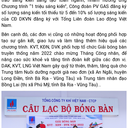
trào sáng kiến sáng tạo toàn ngành, nhằm hưởng ứng
Chương trình “1 triệu sáng kiến”, Công đoàn PV GAS đăng ký
số lượng sáng kiến tối thiểu từ 5 đến 10% số lượng sáng kiến
của CĐ DKVN đăng ký với Tổng Liên đoàn Lao động Việt
Nam.
Bên cạnh đó, các đơn vị cũng có những hoạt động phối hợp
tạo sự gắn kết, giao lưu và làm tăng thêm hiệu quả các
chương trình. KVT, KĐN, DVK phối hợp tổ chức Giải bóng bàn
truyền thống năm 2022 chào mừng Tháng Công nhân, để
nâng cao sức khoẻ và tăng tình đoàn kết giữa các đơn vị.
DAK, KVT, LNG Việt Nam gây quỹ từ thiện, thăm, tặng quà cho
Trung tâm Nuôi dưỡng người già neo đơn (xã An Ngãi, huyện
Long Điền, tỉnh Bà Rịa - Vũng Tàu) và Trung tâm nhân đạo
Bồng Lai (thị xã Phú Mỹ, tỉnh Bà Rịa - Vũng Tàu)…