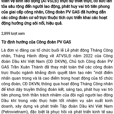
toàn vệ sinh lao động (ATVSLĐ) thực sự thiết thực, có sức lan
tỏa sâu rộng đến người lao động, phát huy vai trò tiên phong
của giai cấp công nhân, Công đoàn PV GAS đã hướng dẫn
các công đoàn cơ sở trực thuộc tích cực triển khai các hoạt
động hưởng ứng sôi nổi, hiệu quả.
2,899 lượt xem
Từ định hướng của Công đoàn PV GAS
Là đơn vị đăng cai tổ chức buổi lễ Lễ phát động Tháng Công
nhân, Tháng Hành động về ATVSLĐ năm 2022 của Công
đoàn Dầu khí Việt Nam (CĐ DKVN), Chủ tịch Công đoàn PV
GAS Trần Xuân Thành đã thay mặt toàn thể các công đoàn
trực thuộc ngành khẳng định quyết tâm tạo nên “một điểm
nhấn quan trọng và là cao điểm trong hoạt động của tổ chức
công đoàn, CĐ DKVN; thông qua hoạt động Tháng Công nhân
để khơi dậy truyền thống đoàn kết, sáng tạo, phát huy vai trò
tiên phong, tinh thần trách nhiệm của đội ngũ người lao động
Dầu khí trong việc thực hiện tốt nhiệm vụ sản xuất kinh
doanh, xây dựng và phát triển Tập đoàn Dầu khí Việt Nam
(Petrovietnam), đặc biệt là phục hồi và phát triển kinh tế sau