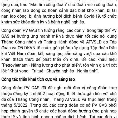
tặng quà, trao “Mái ấm công đoàn” cho đoàn viên công đoàn,
công nhân lao động có hoàn cảnh đặc biệt khó khăn, bị tai
nạn lao động, bị ảnh hưởng bởi dịch bệnh Covid-19, tổ chức
khám sức khỏe định kỳ và bệnh nghề nghiệp.
Công đoàn PV GAS tin tưởng rằng, các đơn vị trong tập thể PV
GAS sẽ hưởng ứng mạnh mẽ và thực hiện tốt các nội dung
Tháng Công nhân và Tháng Hành động về ATVSLĐ do Tập
đoàn và CĐ DKVN tổ chức, góp phần xây dựng Tập đoàn Dầu
khí Việt Nam đoàn kết, sáng tạo, sẵn sàng vượt qua các khó
khăn thách thức để phát triển ổn định. Đề cao khẩu hiệu
“Petrovietnam - Năng lượng cho phát triển”, tôn vinh giá trị cốt
lõi: “Khát vọng - Trí tuệ - Chuyên nghiệp - Nghĩa tình”.
Công tác triển khai tích cực và sáng tạo
Công đoàn PV GAS đã đề nghị mỗi đơn vị công đoàn trực
thuộc đăng ký ít nhất 2 hoạt động thiết thực, gắn liền với chủ
đề của Tháng Công nhân, Tháng ATVSLĐ và thực hiện trong
tháng 5/2022. Trong đó, các công đoàn cơ sở PV GAS phối
hợp chính quyền tổ chức các hoạt động hưởng ứng phù hợp
thực tế và tình hình phòng chống dịch bệnh. Tại các đơn vị