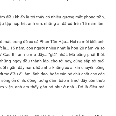
âm điều khiển là tôi thấy có nhiều gương mặt phong trần,
Hậu tập hợp hết anh em, những ai đã có trên 15 năm làm
ó mặt, trong đó có cả Phan Tấn Hậu… Hỏi ra mới biết anh
t là… 15 năm, còn người nhiều nhất là hơn 20 năm và so
V Gas thì anh em ở đây… “già” nhất. Mà cũng phải thôi,
hững ngày đầu thành lập, cho tới nay, cũng sắp tới tuổi
 suốt ngần đấy năm, hầu như không có ai xin chuyển công
 được điều đi làm lãnh đạo, hoặc cán bộ chủ chốt cho các
ời sống ổn định, đồng lương đảm bảo mà nơi đây còn thực
làm việc, anh em thấy gắn bó như ở nhà - Đó là điều mà