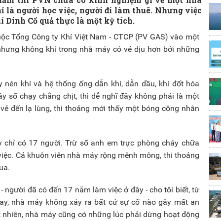
ỉ là người học việc, người đi làm thuê. Nhưng việc
Dinh Cố quả thực là một kỳ tích.
uộc Tổng Công ty Khí Việt Nam - CTCP (PV GAS) vào một
nhưng không khí trong nhà máy có vẻ dịu hơn bởi những
nén khí và hệ thống ống dẫn khí, dẫn dầu, khí đốt hóa
ây số chạy chằng chịt, thì dễ nghĩ đây không phải là một
vẻ đến lạ lùng, thi thoảng mới thấy một bóng công nhân
ây chỉ có 17 người. Trừ số anh em trực phòng cháy chữa
 việc. Cả khuôn viên nhà máy rộng mênh mông, thi thoảng
ua.
người đã có đến 17 năm làm việc ở đây - cho tôi biết, từ
ay, nhà máy không xảy ra bất cứ sự cố nào gây mất an
 nhiên, nhà máy cũng có những lúc phải dừng hoạt động