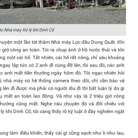
c Nhà máy Xử lý khí Dinh Cố
 chuyện một lần tới thăm Nhà máy Lọc dầu Dung Quất. Khi
 giờ công an toàn. Tôi ra chụp ảnh ở hồ nước thải và khi
g một cái hố. Tất nhiên, cái hố rất nông, chỉ sâu khoảng
ngay lập tức có 2 anh đi cùng đỡ lên, rồi sau đó, các anh
các anh mất tiền thưởng ngày hôm đó. Tôi ngạc nhiên hỏi
 bộ nhà máy có hệ thống camera theo dõi, chỉ cần bảo vệ
lên đi được mà phải có người dìu đi thì bất luận lý do gì
 mất an toàn lao động. Và như vậy là 2 triệu giờ công
thưởng cũng mất. Nghe câu chuyện đó và đối chiếu với
 khí Dinh Cố, tôi càng thấy rõ kỷ luật ở đây nghiêm ngặt
rung tâm điều khiển, thấy cái gì cũng sạch như li như lau,