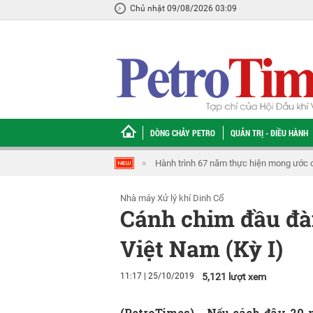
Chủ nhật 09/08/2026 03:09
DÒNG CHẢY PETRO
QUẢN TRỊ - ĐIỀU HÀNH
[VIDEO] 40 năm mở không gian phát triển từ biển
[VIDEO] Chuyện về tấ
Nhà máy Xử lý khí Dinh Cố
Cánh chim đầu đà
Việt Nam (Kỳ I)
11:17 | 25/10/2019
5,121 lượt xem
(PetroTimes) -
Nếu cách đây 20 