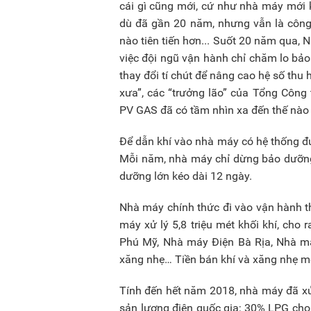
cái gì cũng mới, cứ như nhà máy mới
dù đã gần 20 năm, nhưng vẫn là công 
nào tiên tiến hơn... Suốt 20 năm qua, 
việc đội ngũ vận hành chỉ chăm lo bảo d
thay đổi tí chút để nâng cao hệ số thu
xưa”, các “trưởng lão” của Tổng Công
PV GAS đã có tầm nhìn xa đến thế nào 
Để dẫn khí vào nhà máy có hệ thống đ
Mỗi năm, nhà máy chỉ dừng bảo dưỡng 
dưỡng lớn kéo dài 12 ngày.
Nhà máy chính thức đi vào vận hành t
máy xử lý 5,8 triệu mét khối khí, cho 
Phú Mỹ, Nhà máy Điện Bà Rịa, Nhà m
xăng nhẹ… Tiền bán khí và xăng nhẹ mỗ
Tính đến hết năm 2018, nhà máy đã xử
sản lượng điện quốc gia; 30% LPG cho