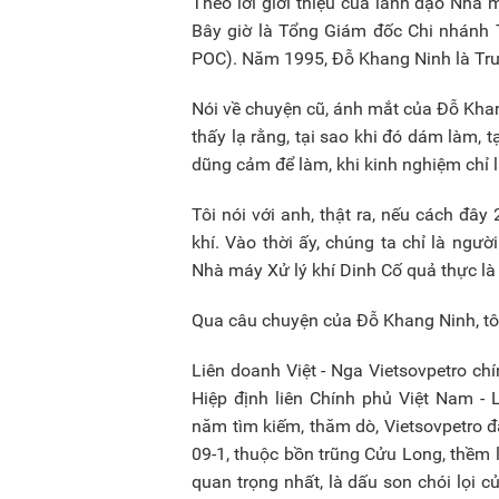
Theo lời giới thiệu của lãnh đạo Nhà 
Bây giờ là Tổng Giám đốc Chi nhánh
POC). Năm 1995, Đỗ Khang Ninh là Trư
Nói về chuyện cũ, ánh mắt của Đỗ Khan
thấy lạ rằng, tại sao khi đó dám làm, 
dũng cảm để làm, khi kinh nghiệm chỉ l
Tôi nói với anh, thật ra, nếu cách đ
khí. Vào thời ấy, chúng ta chỉ là ngư
Nhà máy Xử lý khí Dinh Cố quả thực là 
Qua câu chuyện của Đỗ Khang Ninh, tôi
Liên doanh Việt - Nga Vietsovpetro ch
Hiệp định liên Chính phủ Việt Nam -
năm tìm kiếm, thăm dò, Vietsovpetro đ
09-1, thuộc bồn trũng Cửu Long, thềm l
quan trọng nhất, là dấu son chói lọi 