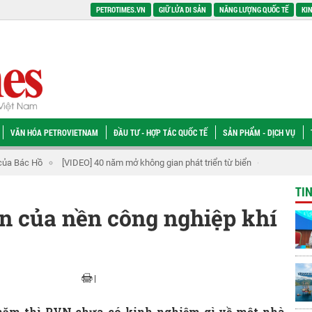
PETROTIMES.VN
GIỮ LỬA DI SẢN
NĂNG LƯỢNG QUỐC TẾ
KIN
VĂN HÓA PETROVIETNAM
ĐẦU TƯ - HỢP TÁC QUỐC TẾ
SẢN PHẨM - DỊCH VỤ
n dầu thô đầu tiên của Việt Nam
Từ khát vọng tìm lửa đến nền móng cho một
TI
n của nền công nghiệp khí
|
năm thì PVN chưa có kinh nghiệm gì về một nhà