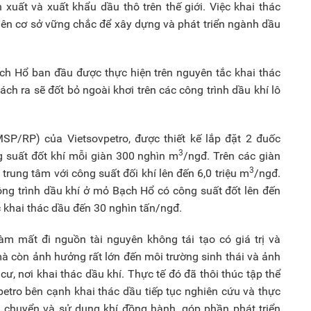
xuất và xuất khẩu dầu thô trên thế giới. Việc khai thác
n cơ sở vững chắc để xây dựng và phát triển ngành dầu
ạch Hổ ban đầu được thực hiện trên nguyên tắc khai thác
ách ra sẽ đốt bỏ ngoài khơi trên các công trình dầu khí lô
(MSP/RP) của Vietsovpetro, được thiết kế lắp đặt 2 đuốc
3
g suất đốt khí mỗi giàn 300 nghìn m
/ngđ. Trên các giàn
3
trung tâm với công suất đối khí lên đến 6,0 triệu m
/ngđ.
ông trình dầu khí ở mỏ Bạch Hổ có công suất đốt lên đến
 khai thác dầu đến 30 nghìn tấn/ngđ.
m mất đi nguồn tài nguyên không tái tạo có giá trị và
mà còn ảnh hưởng rất lớn đến môi trường sinh thái và ảnh
ư, nơi khai thác dầu khí. Thực tế đó đã thôi thúc tập thể
etro bên cạnh khai thác dầu tiếp tục nghiên cứu và thực
ận chuyển và sử dụng khí đồng hành, góp phần phát triển