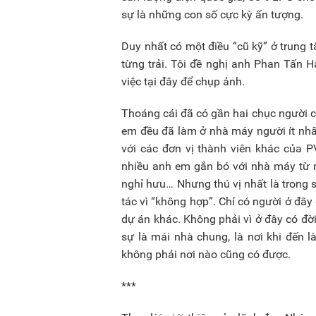
sự là những con số cực kỳ ấn tượng.
Duy nhất có một điều “cũ kỹ” ở trung t
từng trải. Tôi đề nghị anh Phan Tấn 
việc tại đây để chụp ảnh.
Thoáng cái đã có gần hai chục người c
em đều đã làm ở nhà máy người ít nhấ
với các đơn vị thành viên khác của P
nhiều anh em gắn bó với nhà máy từ n
nghỉ hưu… Nhưng thú vị nhất là trong
tác vì “không hợp”. Chỉ có người ở đây
dự án khác. Không phải vì ở đây có đ
sự là mái nhà chung, là nơi khi đến 
không phải nơi nào cũng có được.
***