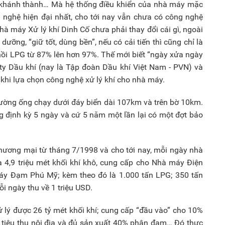
 khánh thành… Mà hệ thống điều khiển của nhà máy mặc
nghệ hiện đại nhất, cho tới nay vẫn chưa có công nghệ
Nhà máy Xử lý khí Dinh Cố chưa phải thay đổi cái gì, ngoài
ưỡng, “giữ tốt, dùng bền”, nếu có cải tiến thì cũng chỉ là
 hồi LPG từ 87% lên hơn 97%. Thế mới biết “ngày xửa ngày
 ty Dầu khí (nay là Tập đoàn Dầu khí Việt Nam - PVN) và
khi lựa chọn công nghệ xử lý khí cho nhà máy.
ường ống chạy dưới đáy biển dài 107km và trên bờ 10km.
định kỳ 5 ngày và cứ 5 năm một lần lại có một đợt bảo
hương mại từ tháng 7/1998 và cho tới nay, mỗi ngày nhà
ra 4,9 triệu mét khối khí khô, cung cấp cho Nhà máy Điện
áy Đạm Phú Mỹ; kèm theo đó là 1.000 tấn LPG; 350 tấn
i ngày thu về 1 triệu USD.
 lý được 26 tỷ mét khối khí; cung cấp “đầu vào” cho 10%
 tiêu thụ nội địa và đủ sản xuất 40% phân đạm… Đó thực