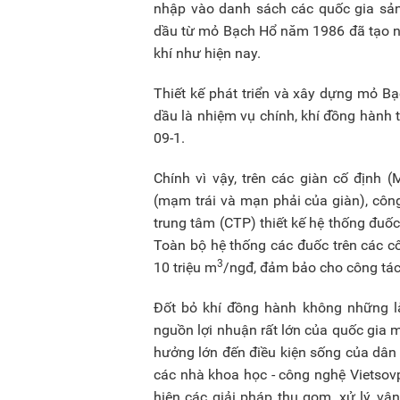
nhập vào danh sách các quốc gia sản 
dầu từ mỏ Bạch Hổ năm 1986 đã tạo nê
khí như hiện nay.
Thiết kế phát triển và xây dựng mỏ B
dầu là nhiệm vụ chính, khí đồng hành t
09-1.
Chính vì vậy, trên các giàn cố định 
(mạm trái và mạn phải của giàn), côn
trung tâm (CTP) thiết kế hệ thống đuốc 
Toàn bộ hệ thống các đuốc trên các c
3
10 triệu m
/ngđ, đảm bảo cho công tác
Đốt bỏ khí đồng hành không những là
nguồn lợi nhuận rất lớn của quốc gia 
hưởng lớn đến điều kiện sống của dân c
các nhà khoa học - công nghệ Vietsovp
hiện các giải pháp thu gom, xử lý, v