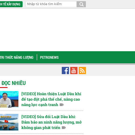
H TẾ XÂY DỰNG
TRI THỨC NĂNG LƯỢNG
PETRONEWS
 ngành công nghiệp - năng lượng chiến lược
Hợp tác về dầu khí giữa Việt 
N ĐỌC NHIỀU
[VIDEO] Hoàn thiện Luật Dầu khí
để tạo đột phá thể chế, nâng cao
năng lực cạnh tranh
[VIDEO] Sửa đổi Luật Dầu khí:
Đảm bảo an ninh năng lượng, mở
không gian phát triển