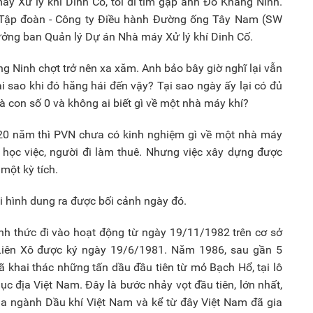
máy Xử lý khí Dinh Cố, tôi đi tìm gặp anh Đỗ Khang Ninh.
 Tập đoàn - Công ty Điều hành Đường ống Tây Nam (SW
ởng ban Quản lý Dự án Nhà máy Xử lý khí Dinh Cố.
g Ninh chợt trở nên xa xăm. Anh bảo bây giờ nghĩ lại vẫn
tại sao khi đó hăng hái đến vậy? Tại sao ngày ấy lại có đủ
à con số 0 và không ai biết gì về một nhà máy khí?
ây 20 năm thì PVN chưa có kinh nghiệm gì về một nhà máy
ời học việc, người đi làm thuê. Nhưng việc xây dựng được
một kỳ tích.
 hình dung ra được bối cảnh ngày đó.
ính thức đi vào hoạt động từ ngày 19/11/1982 trên cơ sở
 Liên Xô được ký ngày 19/6/1981. Năm 1986, sau gần 5
ã khai thác những tấn dầu đầu tiên từ mỏ Bạch Hổ, tại lô
ục địa Việt Nam. Đây là bước nhảy vọt đầu tiên, lớn nhất,
của ngành Dầu khí Việt Nam và kể từ đây Việt Nam đã gia