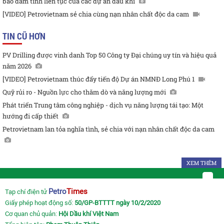
bảo đảm tính liên tục của các dự án dầu khí
[VIDEO] Petrovietnam sẻ chia cùng nạn nhân chất độc da cam
TIN CŨ HƠN
PV Drilling được vinh danh Top 50 Công ty Đại chúng uy tín và hiệu quả
năm 2026
[VIDEO] Petrovietnam thúc đẩy tiến độ Dự án NMNĐ Long Phú 1
Quỹ rủi ro - Nguồn lực cho thăm dò và năng lượng mới
Phát triển Trung tâm công nghiệp - dịch vụ năng lượng tái tạo: Một
hướng đi cấp thiết
Petrovietnam lan tỏa nghĩa tình, sẻ chia với nạn nhân chất độc da cam
XEM THÊM
Petro
Times
Tạp chí điện tử
Giấy phép hoạt động số:
50/GP-BTTTT ngày 10/2/2020
Cơ quan chủ quản:
Hội Dầu khí Việt Nam