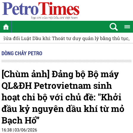
Khởi tranh Giải Bóng bàn Cúp Phân Bón Cà Mau 2026
Cụ
DÒNG CHẢY PETRO
[Chùm ảnh] Đảng bộ Bộ máy
QL&ĐH Petrovietnam sinh
hoạt chi bộ với chủ đề: "Khởi
đầu kỷ nguyên dầu khí từ mỏ
Bạch Hổ”
16:38 | 03/06/2026