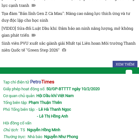
lực cạnh tranh
Tọa đàm "Bản lĩnh Gen Z Cà Mau": Nâng cao năng lực thích ứng và tư
duy độc lập cho học sinh
[VIDEO] Sửa đổi Luật Dầu khí: Đảm bảo an ninh năng lượng, mở không
gian phát triển
Sinh viên PVU xuất sắc giành giải Nhất tại Liên hoan Môi trường Thanh
niên Quốc tế "Green Step 2026"
XEM THÊM
Petro
Times
Tạp chí điện tử
Giấy phép hoạt động số:
50/GP-BTTTT ngày 10/2/2020
Cơ quan chủ quản:
Hội Dầu khí Việt Nam
Tổng biên tập:
Phạm Thuận Thiên
Phó Tổng biên tập: -
Lê Hà Thanh Ngọc
- Lê Thị Hồng Anh
Hội đồng cố vấn
Chủ tịch:
TS
Nguyễn Hồng Minh
Thường trực:
Nhà báo
Nguyễn Như Phong