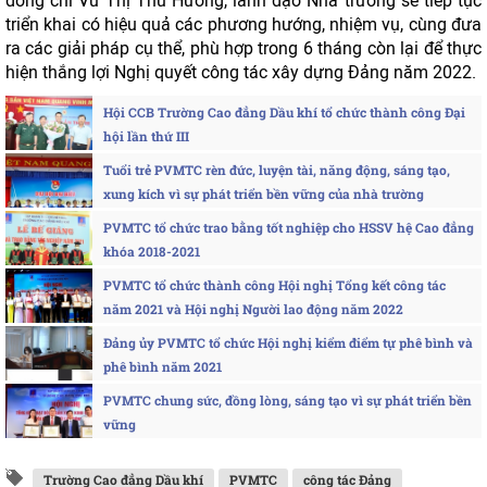
đồng chí Vũ Thị Thu Hương, lãnh đạo Nhà trường sẽ tiếp tục
triển khai có hiệu quả các phương hướng, nhiệm vụ, cùng đưa
ra các giải pháp cụ thể, phù hợp trong 6 tháng còn lại để thực
hiện thắng lợi Nghị quyết công tác xây dựng Đảng năm 2022.
Hội CCB Trường Cao đẳng Dầu khí tổ chức thành công Đại
hội lần thứ III
Tuổi trẻ PVMTC rèn đức, luyện tài, năng động, sáng tạo,
xung kích vì sự phát triển bền vững của nhà trường
PVMTC tổ chức trao bằng tốt nghiệp cho HSSV hệ Cao đẳng
khóa 2018-2021
PVMTC tổ chức thành công Hội nghị Tổng kết công tác
năm 2021 và Hội nghị Người lao động năm 2022
Đảng ủy PVMTC tổ chức Hội nghị kiểm điểm tự phê bình và
phê bình năm 2021
PVMTC chung sức, đồng lòng, sáng tạo vì sự phát triển bền
vững
Trường Cao đẳng Dầu khí
PVMTC
công tác Đảng