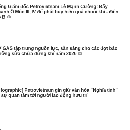
ổng Giám đốc Petrovietnam Lê Mạnh Cường: Đẩy
anh Ô Môn III, IV để phát huy hiệu quả chuỗi khí - điện
ô B
 GAS tập trung nguồn lực, sẵn sàng cho các đợt bảo
ưỡng sửa chữa dừng khí năm 2026
nfographic] Petrovietnam gìn giữ văn hóa "Nghĩa tình"
 sự quan tâm tới người lao động hưu trí