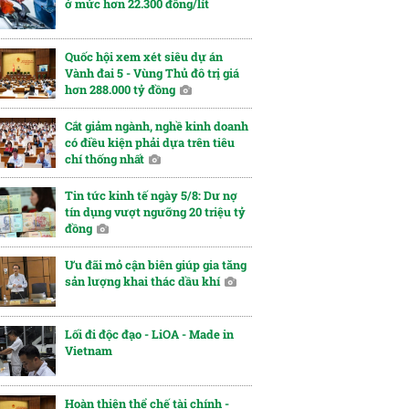
ở mức hơn 22.300 đồng/lít
Quốc hội xem xét siêu dự án
Vành đai 5 - Vùng Thủ đô trị giá
hơn 288.000 tỷ đồng
Cắt giảm ngành, nghề kinh doanh
có điều kiện phải dựa trên tiêu
chí thống nhất
Tin tức kinh tế ngày 5/8: Dư nợ
tín dụng vượt ngưỡng 20 triệu tỷ
đồng
Ưu đãi mỏ cận biên giúp gia tăng
sản lượng khai thác dầu khí
Lối đi độc đạo - LiOA - Made in
Vietnam
Hoàn thiện thể chế tài chính -