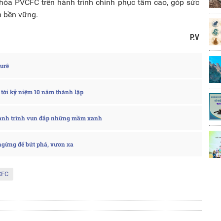
hóa PVCFC trên hành trình chinh phục tầm cao, góp sức
m bền vững.
P.V
urê
tới kỷ niệm 10 năm thành lập
ành trình vun đắp những mầm xanh
ngừng để bứt phá, vươn xa
CFC