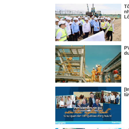
T
nh
L
PV
d
[I
từ