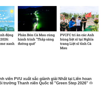
ành động
Phân Bón Cà Mau cùng
PVCFC tri ân các Anh
2026:
hành trình "Thắp sáng
hùng liệt sĩ tại Nghĩa
 mơ xanh
đường quê"
trang Liệt sĩ tỉnh Cà
Mau
nh viên PVU xuất sắc giành giải Nhất tại Liên hoan
i trường Thanh niên Quốc tế "Green Step 2026"