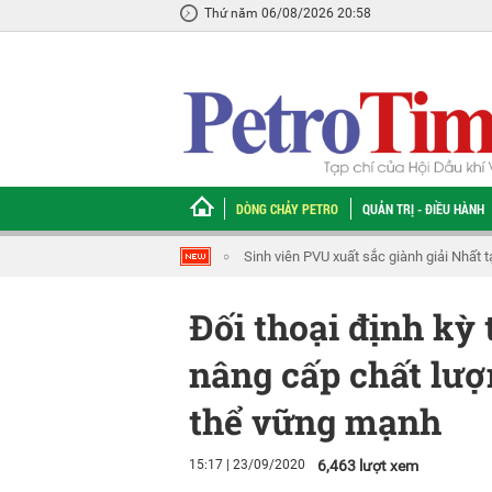
Thứ năm 06/08/2026 20:58
DÒNG CHẢY PETRO
QUẢN TRỊ - ĐIỀU HÀNH
Tổng Giám đốc Petrovietnam Lê Mạnh Cườ
Đối thoại định kỳ 
nâng cấp chất lượ
thể vững mạnh
15:17 | 23/09/2020
6,463 lượt xem