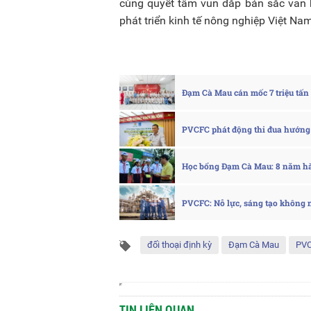
cùng quyết tâm vun đắp bản sắc văn 
phát triển kinh tế nông nghiệp Việt Na
Đạm Cà Mau cán mốc 7 triệu tấn 
PVCFC phát động thi đua hướng 
Học bổng Đạm Cà Mau: 8 năm h
PVCFC: Nỗ lực, sáng tạo không 
đối thoại định kỳ
Đạm Cà Mau
PV
TIN LIÊN QUAN