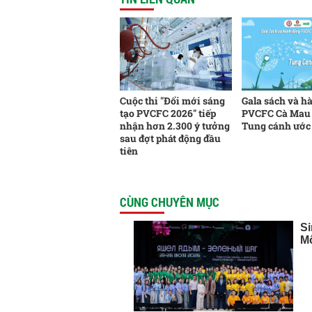
Cuộc thi "Đổi mới sáng
Gala sách và h
tạo PVCFC 2026" tiếp
PVCFC Cà Mau 
nhận hơn 2.300 ý tưởng
Tung cánh ước
sau đợt phát động đầu
tiên
CÙNG CHUYÊN MỤC
Si
Mô