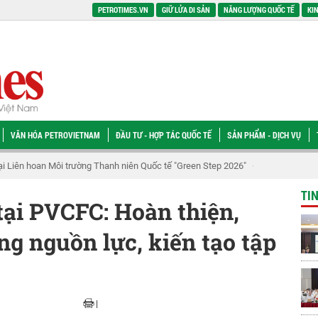
PETROTIMES.VN
GIỮ LỬA DI SẢN
NĂNG LƯỢNG QUỐC TẾ
KIN
VĂN HÓA PETROVIETNAM
ĐẦU TƯ - HỢP TÁC QUỐC TẾ
SẢN PHẨM - DỊCH VỤ
ng: Đẩy nhanh Ô Môn III, IV để phát huy hiệu quả chuỗi khí - điện Lô B
PV
TI
tại PVCFC: Hoàn thiện,
ng nguồn lực, kiến tạo tập
|