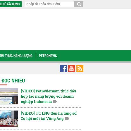
H TẾ XÂY DỰNG
TRI THỨC NĂNG LƯỢNG
PETRONEWS
 GAS tập trung nguồn lực, sẵn sàng cho các đợt bảo dưỡng sửa chữa dừng khí
N ĐỌC NHIỀU
[VIDEO] Petrovietnam thúc đẩy
hợp tác năng lượng với doanh
nghiệp Indonesia
[VIDEO] Từ LNG đến hạ tầng số:
Cơ hội mới tại Vũng Áng