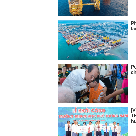
Ph
tá
Pe
ch
[V
TH
h