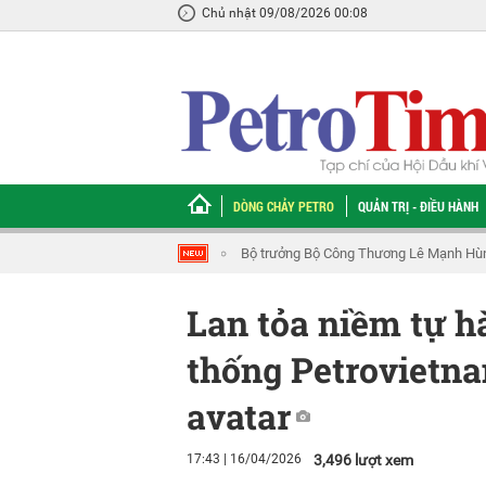
Chủ nhật 09/08/2026 00:08
DÒNG CHẢY PETRO
QUẢN TRỊ - ĐIỀU HÀNH
ĐBQH Đào Chí Nghĩa: Tiếp tục hoàn thiện
Lan tỏa niềm tự h
thống Petrovietn
avatar
17:43 | 16/04/2026
3,496 lượt xem