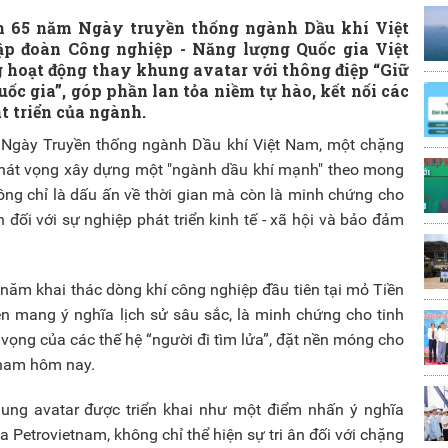
m 65 năm Ngày truyền thống ngành Dầu khí Việt
Tập đoàn Công nghiệp - Năng lượng Quốc gia Việt
 hoạt động thay khung avatar với thông điệp “Giữ
uốc gia”, góp phần lan tỏa niềm tự hào, kết nối các
t triển của ngành.
gày Truyền thống ngành Dầu khí Việt Nam, một chặng
à khát vọng xây dựng một "ngành dầu khí mạnh" theo mong
ông chỉ là dấu ấn về thời gian mà còn là minh chứng cho
ối với sự nghiệp phát triển kinh tế - xã hội và bảo đảm
 năm khai thác dòng khí công nghiệp đầu tiên tại mỏ Tiền
ện mang ý nghĩa lịch sử sâu sắc, là minh chứng cho tinh
t vọng của các thế hệ “người đi tìm lửa”, đặt nền móng cho
tnam hôm nay.
hung avatar được triển khai như một điểm nhấn ý nghĩa
a Petrovietnam, không chỉ thể hiện sự tri ân đối với chặng