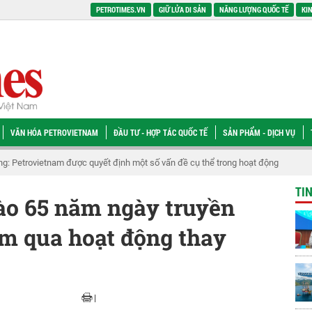
PETROTIMES.VN
GIỮ LỬA DI SẢN
NĂNG LƯỢNG QUỐC TẾ
KIN
VĂN HÓA PETROVIETNAM
ĐẦU TƯ - HỢP TÁC QUỐC TẾ
SẢN PHẨM - DỊCH VỤ
 các quy định về chuyển tiếp, bảo đảm tính liên tục của các dự án dầu khí
TI
ào 65 năm ngày truyền
am qua hoạt động thay
|