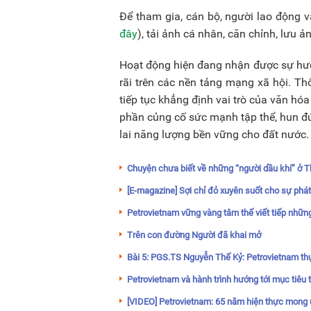
Để tham gia, cán bộ, người lao động v
đây
), tải ảnh cá nhân, căn chỉnh, lưu 
Hoạt động hiện đang nhận được sự hưở
rãi trên các nền tảng mạng xã hội. T
tiếp tục khẳng định vai trò của văn hó
phần củng cố sức mạnh tập thể, hun đúc
lai năng lượng bền vững cho đất nước.
Chuyện chưa biết về những “người dầu khí” ở T
[E-magazine] Sợi chỉ đỏ xuyên suốt cho sự phát
Petrovietnam vững vàng tâm thế viết tiếp nhữn
Trên con đường Người đã khai mở
Bài 5: PGS.TS Nguyễn Thế Kỷ: Petrovietnam t
Petrovietnam và hành trình hướng tới mục tiêu
[VIDEO] Petrovietnam: 65 năm hiện thực mong