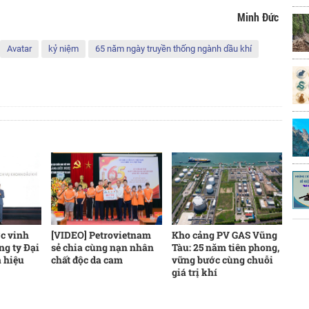
Minh Đức
Avatar
kỷ niệm
65 năm ngày truyền thống ngành dầu khí
ợc vinh
[VIDEO] Petrovietnam
Kho cảng PV GAS Vũng
ng ty Đại
sẻ chia cùng nạn nhân
Tàu: 25 năm tiên phong,
à hiệu
chất độc da cam
vững bước cùng chuỗi
giá trị khí