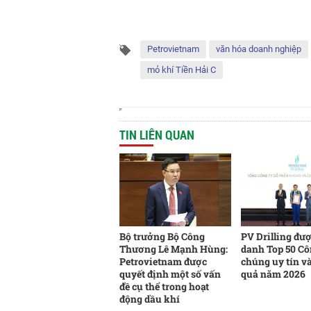
Petrovietnam
văn hóa doanh nghiệp
mỏ khí Tiền Hải C
TIN LIÊN QUAN
Bộ trưởng Bộ Công
PV Drilling đư
Thương Lê Mạnh Hùng:
danh Top 50 Cô
Petrovietnam được
chúng uy tín v
quyết định một số vấn
quả năm 2026
đề cụ thể trong hoạt
động dầu khí