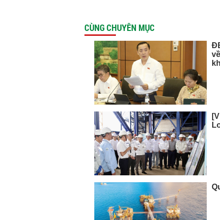
CÙNG CHUYÊN MỤC
ĐB
về
kh
[V
L
Qu