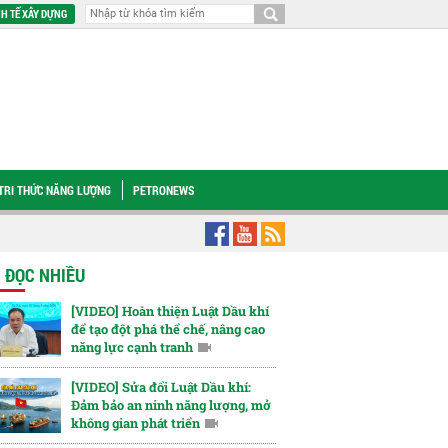
H TẾ XÂY DỰNG
TRI THỨC NĂNG LƯỢNG
PETRONEWS
[VIDEO] Petrovietnam sẻ chia cùng nạn nhân chất độc da cam
PV Drilling đ
N ĐỌC NHIỀU
[VIDEO] Hoàn thiện Luật Dầu khí
để tạo đột phá thể chế, nâng cao
năng lực cạnh tranh
[VIDEO] Sửa đổi Luật Dầu khí:
Đảm bảo an ninh năng lượng, mở
không gian phát triển