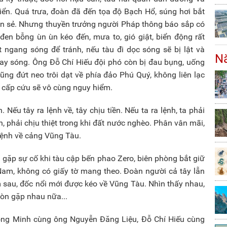
iển. Quá trưa, đoàn đã đến tọa độ Bạch Hổ, súng hơi bắt
uôn sẻ. Nhưng thuyền trưởng người Pháp thông báo sắp có
 đen bỗng ùn ùn kéo đến, mưa to, gió giật, biển động rất
ngang sóng để tránh, nếu tàu đi dọc sóng sẽ bị lật và
Nă
ay sóng. Ông Đỗ Chí Hiếu đội phó còn bị đau bụng, uống
ũng đứt neo trôi dạt về phía đảo Phú Quý, không liên lạc
ời cấp cứu sẽ vô cùng nguy hiểm.
 Nếu tây ra lệnh về, tây chịu tiền. Nếu ta ra lệnh, ta phải
n, phải chịu thiệt trong khi đất nước nghèo. Phân vân mãi,
 lệnh về cảng Vũng Tàu.
 gặp sự cố khi tàu cập bến phao Zero, biên phòng bắt giữ
Nam, không có giấy tờ mang theo. Đoàn người cả tây lẫn
m sau, đốc nổi mới được kéo về Vũng Tàu. Nhìn thấy nhau,
òn gặp nhau nữa...
 ông Minh cùng ông Nguyễn Đăng Liệu, Đỗ Chí Hiếu cùng