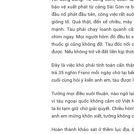
bảo vệ xuất phát từ cảng Sài Gòn ra b
đầu nổ phát đầu tiên, công việc rất s
giông tố. Quả thật, đến xế chiều, mây
mạnh. Tàu phải chạy loanh quanh cắt 
chìm ngay. Mọi người hôm đó đều bị s
thuốc gì cũng không đỡ. Tàu đốc nổi c
được. Nếu không trở về đất liền kịp th
Đây là việc khó phải tính toán cẩn thận.
trả 35 nghìn Franc mỗi ngày chờ tại bế
cuối cùng hỏi ý kiến anh em, tàu được
Tưởng mọi điều xuôi thuận, nào ngờ lại
vì tàu ngoại quốc không cắm cờ Việt 
ta bị tạm giữ chờ giải quyết. Chiều hô
anh em mừng khôn xiết, tưởng không c
Hoàn thành khảo sát ở thềm lục địa,