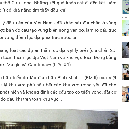
u thổ Cửu Long. Những kết quả khảo sát đi đến kết luận:
ít có khả năng tìm thấy dầu khí.
 lý đầu tiên của Việt Nam - đã khảo sát địa chấn ở vùng
ợc bản đồ cấu tạo vùng biển nông ven bờ, làm rõ cấu trúc
 với vùng thềm lục địa phía Bắc nước ta.
àng loạt các dự án thăm dò địa vật lý biển (địa chấn 2D,
rên toàn thềm lục địa Việt Nam và khu vực Biển Đông bằng
oisk, Malgin và Gambursev (Liên Xô).
chấn biển do tàu địa chấn Bình Minh II (BM-II) của Việt
t lý khu vực phủ hầu hết các khu vực trọng yếu đã cho
 phát hiện và khẳng định các cấu tạo có triển vọng, đặt cơ
dò dầu khí trên toàn khu vực...