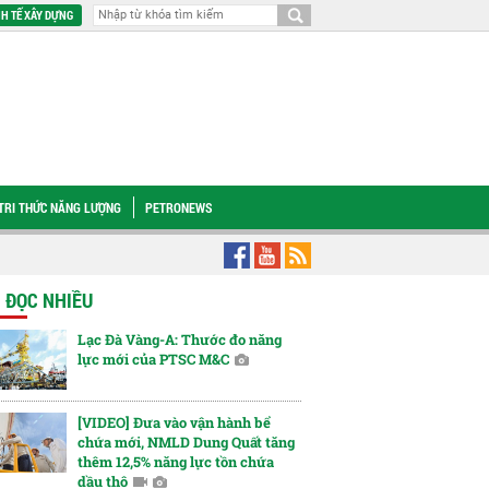
H TẾ XÂY DỰNG
TRI THỨC NĂNG LƯỢNG
PETRONEWS
h thần gắn kết, vun đắp văn hóa doanh nghiệp
Petrovietnam tổ chức Hội thảo
N ĐỌC NHIỀU
Lạc Đà Vàng-A: Thước đo năng
lực mới của PTSC M&C
[VIDEO] Đưa vào vận hành bể
chứa mới, NMLD Dung Quất tăng
thêm 12,5% năng lực tồn chứa
dầu thô