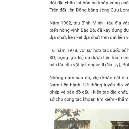
đội địa chấn lại bôn ba khắp vùng châ
Trên đất liền Đồng bằng sông Cửu Long 
Năm 1982, tàu Bình Minh - tàu địa vật
biển nông vịnh Bắc Bộ, đã xây dựng đư
địa chất, liên kết địa chất trên đất liền
Từ năm 1978, với sự hợp tác quốc tế, h
3D; trọng lực, từ) đã được tiến hành t
các tàu địa vật lý Longva II (Na Uy), P
Những năm sau đó, việc khảo sát địa 
Nam tiến hành. Hệ thống tuyến địa vậ
phép vẽ bản đồ cấu - kiến tạo địa chất,
sở cho công tác khoan tìm kiếm - thăm 