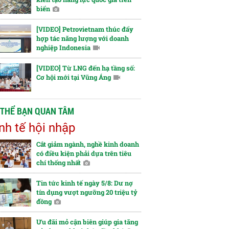
biển
[VIDEO] Petrovietnam thúc đẩy
hợp tác năng lượng với doanh
nghiệp Indonesia
[VIDEO] Từ LNG đến hạ tầng số:
Cơ hội mới tại Vũng Áng
 THỂ BẠN QUAN TÂM
nh tế hội nhập
Cắt giảm ngành, nghề kinh doanh
có điều kiện phải dựa trên tiêu
chí thống nhất
Tin tức kinh tế ngày 5/8: Dư nợ
tín dụng vượt ngưỡng 20 triệu tỷ
đồng
Ưu đãi mỏ cận biên giúp gia tăng