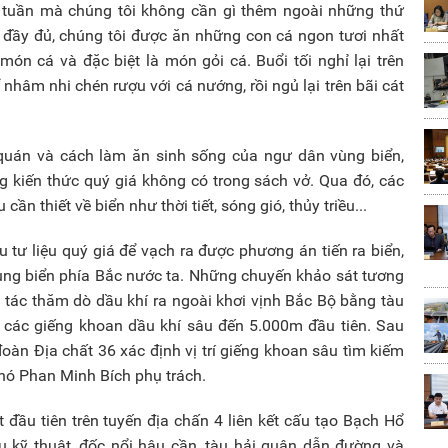
ng tuần mà chúng tôi không cần gì thêm ngoài những thứ
t đầy đủ, chúng tôi được ăn những con cá ngon tươi nhất
ón cá và đặc biệt là món gỏi cá. Buổi tối nghỉ lại trên
hâm nhi chén rượu với cá nướng, rồi ngủ lại trên bãi cát
quán và cách làm ăn sinh sống của ngư dân vùng biển,
g kiến thức quý giá không có trong sách vở. Qua đó, các
cần thiết về biển như thời tiết, sóng gió, thủy triều...
 tư liệu quý giá để vạch ra được phương án tiến ra biển,
vùng biển phía Bắc nước ta. Những chuyến khảo sát tương
g tác thăm dò dầu khí ra ngoài khơi vịnh Bắc Bộ bằng tàu
ị các giếng khoan dầu khí sâu đến 5.000m đầu tiên. Sau
đoàn Địa chất 36 xác định vị trí giếng khoan sâu tìm kiếm
hó Phan Minh Bích phụ trách.
 đầu tiên trên tuyến địa chấn 4 liên kết cấu tạo Bạch Hổ
 kỹ thuật, đốc nổi hậu cần, tàu hải quân dẫn đường và