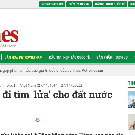
PETROTIMES.VN
GIỮ LỬA DI SẢN
NĂNG LƯỢNG QUỐC TẾ
KIN
VĂN HÓA PETROVIETNAM
ĐẦU TƯ - HỢP TÁC QUỐC TẾ
SẢN PHẨM - DỊCH VỤ
ở thành niềm tự hào của đội ngũ người lao động
Hội thao PVMR: Lan tỏa tin
TI
nh Dầu khí Việt Nam (27/11/1961 - 27/11/2022):
i tìm 'lửa' cho đất nước
|
 cứu khảo sát ở Đồng bằng sông Hồng, các nhà địa