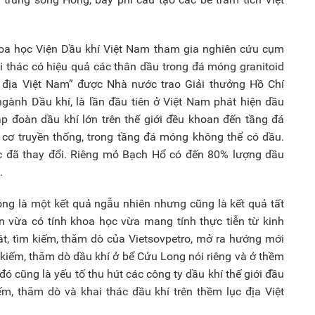
oa học Viện Dầu khí Việt Nam tham gia nghiên cứu cụm
ai thác có hiệu quả các thân dầu trong đá móng granitoid
 địa Việt Nam” được Nhà nước trao Giải thưởng Hồ Chí
ngành Dầu khí, là lần đầu tiên ở Việt Nam phát hiện dầu
ập đoàn dầu khí lớn trên thế giới đều khoan đến tầng đá
u cơ truyền thống, trong tầng đá móng không thể có dầu.
ệc đã thay đổi. Riêng mỏ Bạch Hổ có đến 80% lượng dầu
.
óng là một kết quả ngẫu nhiên nhưng cũng là kết quả tất
 vừa có tính khoa học vừa mang tính thực tiễn từ kinh
, tìm kiếm, thăm dò của Vietsovpetro, mở ra hướng mới
 kiếm, thăm dò dầu khí ở bể Cửu Long nói riêng và ở thềm
đó cũng là yếu tố thu hút các công ty dầu khí thế giới đầu
iếm, thăm dò và khai thác dầu khí trên thềm lục địa Việt