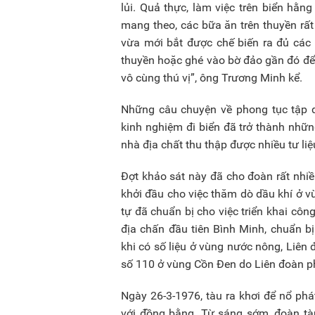
lủi. Quả thực, làm việc trên biển hằ
mang theo, các bữa ăn trên thuyền rấ
vừa mới bắt được chế biến ra đủ các m
thuyền hoặc ghé vào bờ đảo gần đó để n
vô cùng thú vị”, ông Trương Minh kể.
Những câu chuyện về phong tục tập 
kinh nghiệm đi biển đã trở thành nhữn
nhà địa chất thu thập được nhiều tư liệu 
Đợt khảo sát này đã cho đoàn rất nhiều
khởi đầu cho việc thăm dò dầu khí ở 
tự đã chuẩn bị cho việc triển khai côn
địa chấn đầu tiên Bình Minh, chuẩn b
khi có số liệu ở vùng nước nông, Liên 
số 110 ở vùng Cồn Đen do Liên đoàn p
Ngày 26-3-1976, tàu ra khơi để nổ phát
với đồng bằng. Từ sáng sớm, đoàn tàu