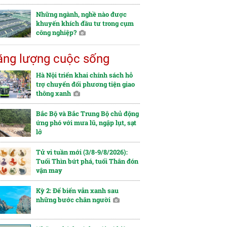
Những ngành, nghề nào được
khuyến khích đầu tư trong cụm
công nghiệp?
ng lượng cuộc sống
Hà Nội triển khai chính sách hỗ
trợ chuyển đổi phương tiện giao
thông xanh
Bắc Bộ và Bắc Trung Bộ chủ động
ứng phó với mưa lũ, ngập lụt, sạt
lở
Tử vi tuần mới (3/8-9/8/2026):
Tuổi Thìn bứt phá, tuổi Thân đón
vận may
Kỳ 2: Để biển vẫn xanh sau
những bước chân người