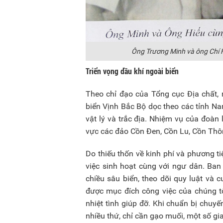
Ông Trương Minh và ông Chí H
Triển vọng dầu khí ngoài biển
Theo chỉ đạo của Tổng cục Địa chất
biển Vịnh Bắc Bộ dọc theo các tỉnh Na
vật lý và trắc địa. Nhiệm vụ của đoàn l
vực các đảo Cồn Đen, Cồn Lu, Cồn Thôn
Do thiếu thốn về kinh phí và phương ti
việc sinh hoạt cùng với ngư dân. Ban
chiều sâu biển, theo dõi quy luật và c
được mục đích công việc của chúng tô
nhiệt tình giúp đỡ. Khi chuẩn bị chuy
nhiều thứ, chỉ cần gạo muối, một số gia