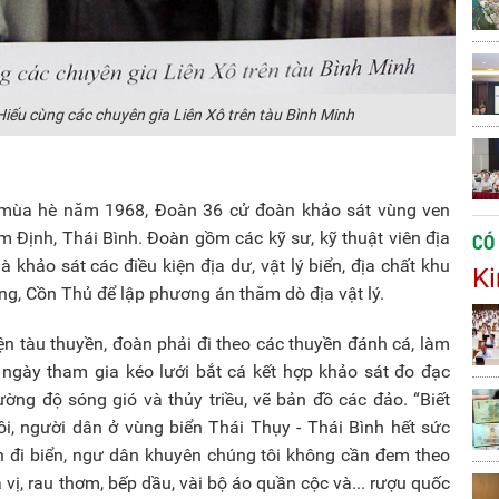
iếu cùng các chuyên gia Liên Xô trên tàu Bình Minh
, mùa hè năm 1968, Đoàn 36 cử đoàn khảo sát vùng ven
m Định, Thái Bình. Đoàn gồm các kỹ sư, kỹ thuật viên địa
CÓ
à khảo sát các điều kiện địa dư, vật lý biển, địa chất khu
Ki
g, Cồn Thủ để lập phương án thăm dò địa vật lý.
ện tàu thuyền, đoàn phải đi theo các thuyền đánh cá, làm
 ngày tham gia kéo lưới bắt cá kết hợp khảo sát đo đạc
ường độ sóng gió và thủy triều, vẽ bản đồ các đảo. “Biết
i, người dân ở vùng biển Thái Thụy - Thái Bình hết sức
ến đi biển, ngư dân khuyên chúng tôi không cần đem theo
 vị, rau thơm, bếp dầu, vài bộ áo quần cộc và... rượu quốc