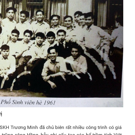
rị
SKH Trương Minh đã chủ biên rất nhiều công trình có giá
 trũng sông Hồng, bẫy phi cấu tạo các bể trầm tích Việt