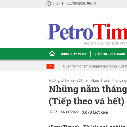
Thứ năm 06/08/2026 06:13
DÒNG CHẢY PETRO
QUẢN TRỊ - ĐIỀU HÀNH
Để văn hóa, thương hiệu Petrovietnam tr
Hướng tới kỷ niệm 61 năm Ngày Truyền thống ngà
Những năm tháng đ
(Tiếp theo và hết)
07:25 | 23/11/2022
3,670 lượt xem
(PetroTimes) -
Từ kết quả nghiên