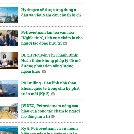
Hydrogen sẽ được ứng dụng ở
đâu và Việt Nam cần chuẩn bị gì?
Petrovietnam lan tỏa văn hóa
"Nghĩa tình", tích cực chăm lo cho
người lao động hưu trí
ĐBQH Nguyễn Thị Thanh Bình:
Hoàn thiện khung pháp lý để mở
đường phát triển năng lượng
ngoài khơi
PV Drilling - Bản lĩnh nhà thầu
khoan quốc tế trong chu kỳ phát
triển mới (Kỳ 2)
[VIDEO] Petrovietnam nâng cao
hiệu quả công tác chăm lo người
lao động hưu trí
Kỳ 5: Petrovietnam và sứ mệnh
kiến tạo năng lực quốc gia trên