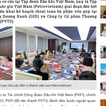
 cơ cấu lại Tập đoàn Dầu khí Việt Nam, nay là Tập
ốc gia Việt Nam (Petrovietnam) giai đoạn đến hết
ển khai kế hoạch thoái toàn bộ phần vốn góp tại
ng Dương Xanh (GID) và Công ty Cổ phần Thương
(PVTS).
 tạo cho các đơn vị thành viên của Petrovietnam
u tư Tài chính Công đoàn Dầu khí Việt Nam (PVFI), chính
2, PVFI đổi tên thành PVTS, đánh dấu bước ngoặt quan