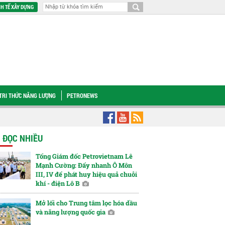
H TẾ XÂY DỰNG
TRI THỨC NĂNG LƯỢNG
PETRONEWS
tnam đồng hành xây dựng Trường THPT Nam Đàn 1, chung tay vun đắp nguồn lự
N ĐỌC NHIỀU
Tổng Giám đốc Petrovietnam Lê
Mạnh Cường: Đẩy nhanh Ô Môn
III, IV để phát huy hiệu quả chuỗi
khí - điện Lô B
Mở lối cho Trung tâm lọc hóa dầu
và năng lượng quốc gia