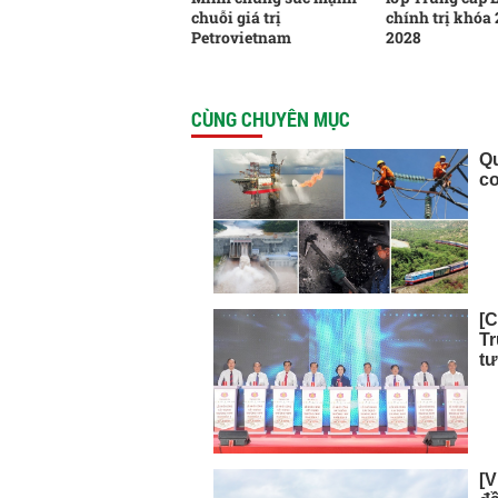
chuỗi giá trị
chính trị khóa
Petrovietnam
2028
CÙNG CHUYÊN MỤC
Qu
cơ
[
T
tư
[V