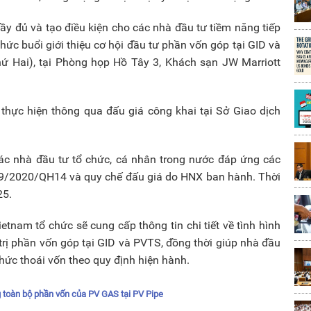
y đủ và tạo điều kiện cho các nhà đầu tư tiềm năng tiếp
chức buổi giới thiệu cơ hội đầu tư phần vốn góp tại GID và
 Hai), tại Phòng họp Hồ Tây 3, Khách sạn JW Marriott
hực hiện thông qua đấu giá công khai tại Sở Giao dịch
ác nhà đầu tư tổ chức, cá nhân trong nước đáp ứng các
59/2020/QH14 và quy chế đấu giá do HNX ban hành. Thời
25.
ietnam tổ chức sẽ cung cấp thông tin chi tiết về tình hình
 trị phần vốn góp tại GID và PVTS, đồng thời giúp nhà đầu
 thức thoái vốn theo quy định hiện hành.
 toàn bộ phần vốn của PV GAS tại PV Pipe