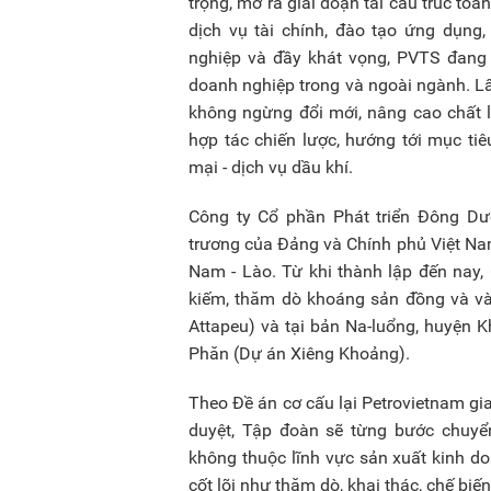
trọng, mở ra giai đoạn tái cấu trúc t
dịch vụ tài chính, đào tạo ứng dụng,
nghiệp và đầy khát vọng, PVTS đang t
doanh nghiệp trong và ngoài ngành. Lấ
không ngừng đổi mới, nâng cao chất 
hợp tác chiến lược, hướng tới mục ti
mại - dịch vụ dầu khí.
Công ty Cổ phần Phát triển Đông D
trương của Đảng và Chính phủ Việt Nam
Nam - Lào. Từ khi thành lập đến nay,
kiếm, thăm dò khoáng sản đồng và và
Attapeu) và tại bản Na-luổng, huyện 
Phăn (Dự án Xiêng Khoảng).
Theo Đề án cơ cấu lại Petrovietnam g
duyệt, Tập đoàn sẽ từng bước chuyể
không thuộc lĩnh vực sản xuất kinh d
cốt lõi như thăm dò, khai thác, chế biế