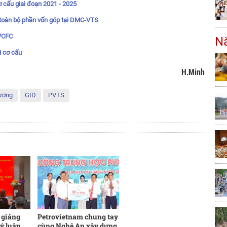
ơ cấu giai đoạn 2021 - 2025
oàn bộ phần vốn góp tại DMC-VTS
PVCFC
Nă
i cơ cấu
H.Minh
ượng
GID
PVTS
 giảng
Petrovietnam chung tay
Lý luận
cùng Nghệ An xây dựng