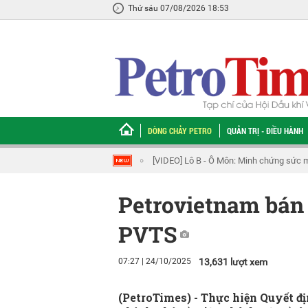
Thứ sáu 07/08/2026 18:53
DÒNG CHẢY PETRO
QUẢN TRỊ - ĐIỀU HÀNH
ô B - Ô Môn: Minh chứng sức mạnh chuỗi giá trị Petrovietnam
Quy định tiêu
Petrovietnam bán 
PVTS
07:27 | 24/10/2025
13,631 lượt xem
(PetroTimes) -
Thực hiện Quyết đ