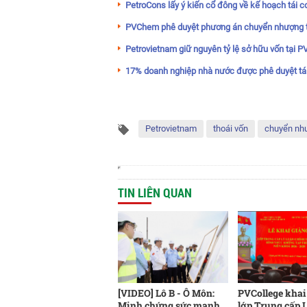
PetroCons lấy ý kiến cổ đông về kế hoạch tái c
PVChem phê duyệt phương án chuyển nhượng t
Petrovietnam giữ nguyên tỷ lệ sở hữu vốn tại 
17% doanh nghiệp nhà nước được phê duyệt tá
Petrovietnam
thoái vốn
chuyển nh
TIN LIÊN QUAN
[VIDEO] Lô B - Ô Môn:
PVCollege khai
Minh chứng sức mạnh
lớp Trung cấp 