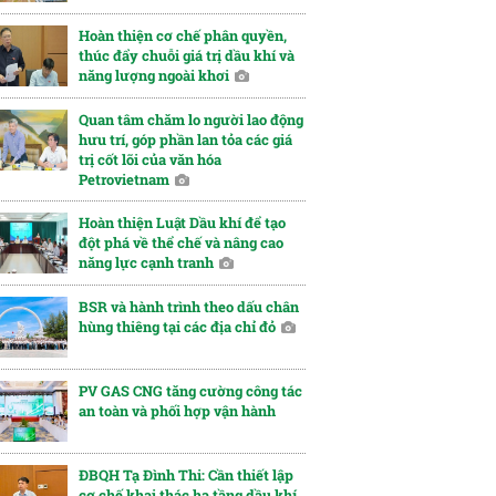
Hoàn thiện cơ chế phân quyền,
thúc đẩy chuỗi giá trị dầu khí và
năng lượng ngoài khơi
Quan tâm chăm lo người lao động
hưu trí, góp phần lan tỏa các giá
trị cốt lõi của văn hóa
Petrovietnam
Hoàn thiện Luật Dầu khí để tạo
đột phá về thể chế và nâng cao
năng lực cạnh tranh
BSR và hành trình theo dấu chân
hùng thiêng tại các địa chỉ đỏ
PV GAS CNG tăng cường công tác
an toàn và phối hợp vận hành
ĐBQH Tạ Đình Thi: Cần thiết lập
cơ chế khai thác hạ tầng dầu khí