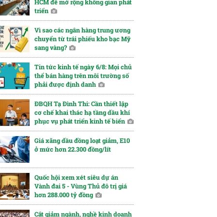
HCM để mở rộng không gian phát
triển
Vì sao các ngân hàng trung ương
chuyển từ trái phiếu kho bạc Mỹ
sang vàng?
Tin tức kinh tế ngày 6/8: Mọi chủ
thể bán hàng trên môi trường số
phải được định danh
ĐBQH Tạ Đình Thi: Cần thiết lập
cơ chế khai thác hạ tầng dầu khí
phục vụ phát triển kinh tế biển
Giá xăng dầu đồng loạt giảm, E10
ở mức hơn 22.300 đồng/lít
Quốc hội xem xét siêu dự án
Vành đai 5 - Vùng Thủ đô trị giá
hơn 288.000 tỷ đồng
Cắt giảm ngành, nghề kinh doanh