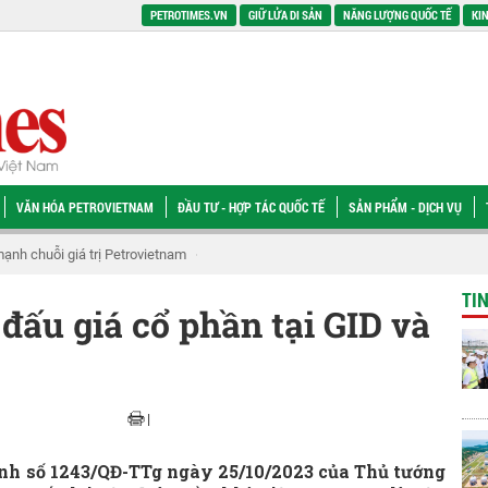
PETROTIMES.VN
GIỮ LỬA DI SẢN
NĂNG LƯỢNG QUỐC TẾ
KIN
VĂN HÓA PETROVIETNAM
ĐẦU TƯ - HỢP TÁC QUỐC TẾ
SẢN PHẨM - DỊCH VỤ
 chí phân loại doanh nghiệp nhà nước để cơ cấu lại vốn
[CHÙM ẢNH] Petrovie
TI
đấu giá cổ phần tại GID và
|
ịnh số 1243/QĐ-TTg ngày 25/10/2023 của Thủ tướng