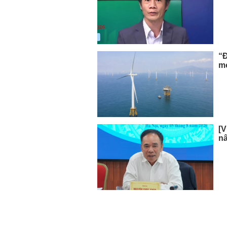
“Đ
m
[V
nâ