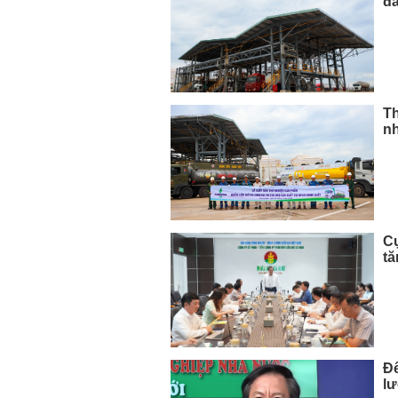
đầ
Th
nh
Cụ
t
Để
lư