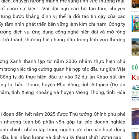
oàn diện, chuyển hướng mạnh mẽ sang lĩnh vực thương mại,
 tổ chức sự kiện... Với đội ngũ cán bộ tận tâm, chuyên
ừng bước khẳng định vị thế là đối tác tin cậy của các
y tầm nhìn phát triển bền vững làm kim chỉ nam, Công ty
lượng dịch vụ, ứng dụng công nghệ hiện đại và mở rộng
êu trở thành thương hiệu hàng đầu trong lĩnh vực thương
ương Xanh thành lập từ năm 2006 nhằm thực hiện chủ
CÓ
 trong việc tăng cường quan hệ hợp tác đầu tư giữa Việt
Ki
 Công ty đã thực hiện đầu tư vào 02 dự án Khảo sát tìm
ng tại bản IToum, huyện Phu Vông, tỉnh Attapeu (Dự án
Khăm, tỉnh Xiêng Khoảng và huyện Viêng Thông, tỉnh Hủa
iai đoạn đến hết năm 2025 được Thủ tướng Chính phủ phê
n nhượng toàn bộ phần vốn góp tại các doanh nghiệp
oanh chính, nhằm tập trung nguồn lực cho các hoạt động
n dầu khí, năng lượng và dịch vụ kỹ thuật chất lượng cao.