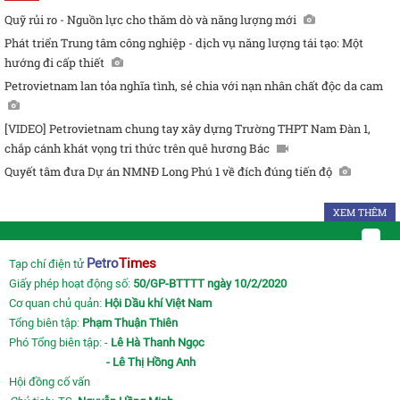
Quỹ rủi ro - Nguồn lực cho thăm dò và năng lượng mới
Phát triển Trung tâm công nghiệp - dịch vụ năng lượng tái tạo: Một
hướng đi cấp thiết
Petrovietnam lan tỏa nghĩa tình, sẻ chia với nạn nhân chất độc da cam
[VIDEO] Petrovietnam chung tay xây dựng Trường THPT Nam Đàn 1,
chắp cánh khát vọng tri thức trên quê hương Bác
Quyết tâm đưa Dự án NMNĐ Long Phú 1 về đích đúng tiến độ
XEM THÊM
Petro
Times
Tạp chí điện tử
Giấy phép hoạt động số:
50/GP-BTTTT ngày 10/2/2020
Cơ quan chủ quản:
Hội Dầu khí Việt Nam
Tổng biên tập:
Phạm Thuận Thiên
Phó Tổng biên tập: -
Lê Hà Thanh Ngọc
- Lê Thị Hồng Anh
Hội đồng cố vấn