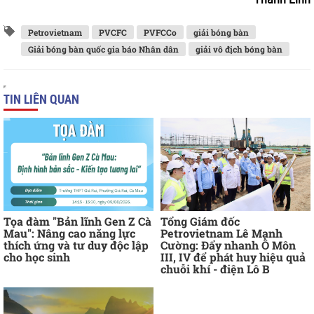
Petrovietnam
PVCFC
PVFCCo
giải bóng bàn
Giải bóng bàn quốc gia báo Nhân dân
giải vô địch bóng bàn
TIN LIÊN QUAN
Tọa đàm "Bản lĩnh Gen Z Cà
Tổng Giám đốc
Mau": Nâng cao năng lực
Petrovietnam Lê Mạnh
thích ứng và tư duy độc lập
Cường: Đẩy nhanh Ô Môn
cho học sinh
III, IV để phát huy hiệu quả
chuỗi khí - điện Lô B