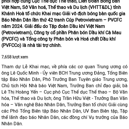
phối hợp cùng Cục Thể dục Thể thao, Liên Đoàn Bóng bàn
Việt Nam, Sở Văn hoá, Thể thao và Du lịch (VHTT&DL) tỉnh
Khánh Hoà tổ chức Khai mạc Giải vô địch bóng bàn quốc gia
Báo Nhân Dân lần thứ 42 tranh Cúp Petrovietnam – PVCFC
năm 2024. Giải đấu do Tập đoàn Dầu khí Việt Nam
(Petrovietnam), Công ty cổ phần Phân bón Dầu khí Cà Mau
(PVCFC) và Tổng công ty Phân bón và Hoá chất Dầu khí
(PVFCCo) là nhà tài trợ chính.
7,658 lượt xem
Tham dự Lễ Khai mạc, về phía các cơ quan Trung ương có
ông Lê Quốc Minh - Ủy viên BCH Trung ương Đảng, Tổng Biên
tập Báo Nhân Dân, Phó Trưởng Ban Tuyên giáo Trung ương,
Chủ tịch Hội Nhà báo Việt Nam, Trưởng Ban chỉ đạo giải; bà
Lê Thị Hoàng Yến – Cục phó Cục Thể dục Thể thao – Bộ Văn
hóa, Thể thao và Du lịch; ông Trần Hữu Việt - Trưởng Ban Văn
hóa – Văn nghệ Báo Nhân Dân, Trưởng Ban tổ chức Giải cùng
các Phó Tổng Biên tập Báo Nhân Dân, UV Ban Biên tập, Tập
thể lãnh đạo báo Nhân Dân, các đồng chí Vụ trưởng của Báo
Nhân Dân.