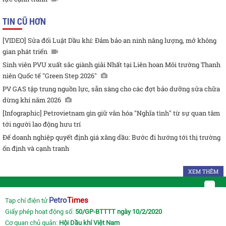
TIN CŨ HƠN
[VIDEO] Sửa đổi Luật Dầu khí: Đảm bảo an ninh năng lượng, mở không
gian phát triển
Sinh viên PVU xuất sắc giành giải Nhất tại Liên hoan Môi trường Thanh
niên Quốc tế "Green Step 2026"
PV GAS tập trung nguồn lực, sẵn sàng cho các đợt bảo dưỡng sửa chữa
dừng khí năm 2026
[Infographic] Petrovietnam gìn giữ văn hóa "Nghĩa tình" từ sự quan tâm
tới người lao động hưu trí
Để doanh nghiệp quyết định giá xăng dầu: Bước đi hướng tới thị trường
ổn định và cạnh tranh
XEM THÊM
Petro
Times
Tạp chí điện tử
Giấy phép hoạt động số:
50/GP-BTTTT ngày 10/2/2020
Cơ quan chủ quản:
Hội Dầu khí Việt Nam