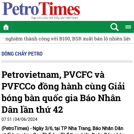
Cụm Khí - Điện - Đạm Cà Mau giữ vai trò chủ lực trong t
DÒNG CHẢY PETRO
Petrovietnam, PVCFC và
PVFCCo đồng hành cùng Giải
bóng bàn quốc gia Báo Nhân
Dân lần thứ 42
07:51 | 04/06/2024
(PetroTimes) -
Ngày 3/6, tại TP Nha Trang, Báo Nhân Dân