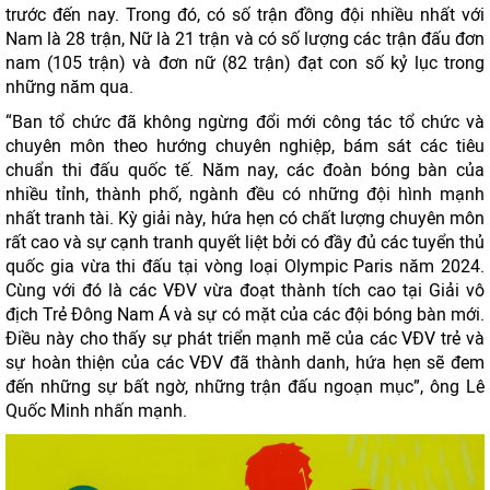
trước đến nay. Trong đó, có số trận đồng đội nhiều nhất với
Nam là 28 trận, Nữ là 21 trận và có số lượng các trận đấu đơn
nam (105 trận) và đơn nữ (82 trận) đạt con số kỷ lục trong
những năm qua.
“Ban tổ chức đã không ngừng đổi mới công tác tổ chức và
chuyên môn theo hướng chuyên nghiệp, bám sát các tiêu
chuẩn thi đấu quốc tế. Năm nay, các đoàn bóng bàn của
nhiều tỉnh, thành phố, ngành đều có những đội hình mạnh
nhất tranh tài. Kỳ giải này, hứa hẹn có chất lượng chuyên môn
rất cao và sự cạnh tranh quyết liệt bởi có đầy đủ các tuyển thủ
quốc gia vừa thi đấu tại vòng loại Olympic Paris năm 2024.
Cùng với đó là các VĐV vừa đoạt thành tích cao tại Giải vô
địch Trẻ Đông Nam Á và sự có mặt của các đội bóng bàn mới.
Điều này cho thấy sự phát triển mạnh mẽ của các VĐV trẻ và
sự hoàn thiện của các VĐV đã thành danh, hứa hẹn sẽ đem
đến những sự bất ngờ, những trận đấu ngoạn mục”, ông Lê
Quốc Minh nhấn mạnh.