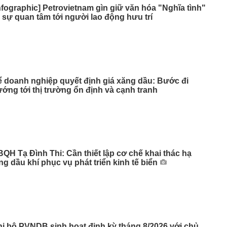
nfographic] Petrovietnam gìn giữ văn hóa "Nghĩa tình"
 sự quan tâm tới người lao động hưu trí
 doanh nghiệp quyết định giá xăng dầu: Bước đi
ớng tới thị trường ổn định và cạnh tranh
QH Tạ Đình Thi: Cần thiết lập cơ chế khai thác hạ
ng dầu khí phục vụ phát triển kinh tế biển
i bộ PVNDB sinh hoạt định kỳ tháng 8/2026 với chủ