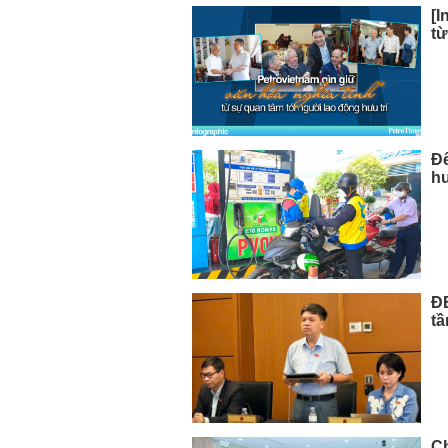
[I
từ
Để
hư
ĐB
tầ
Ch