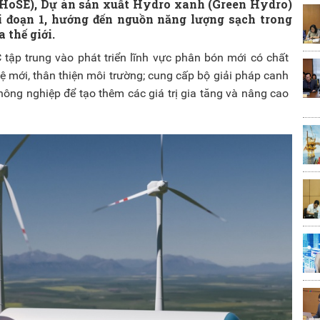
HoSE), Dự án sản xuất Hydro xanh (Green Hydro)
 đoạn 1, hướng đến nguồn năng lượng sạch trong
 thế giới.
tập trung vào phát triển lĩnh vực phân bón mới có chất
 mới, thân thiện môi trường; cung cấp bộ giải pháp canh
 nông nghiệp để tạo thêm các giá trị gia tăng và nâng cao