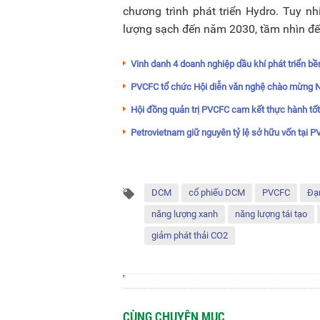
chương trình phát triển Hydro. Tuy n
lượng sạch đến năm 2030, tầm nhìn đ
Vinh danh 4 doanh nghiệp dầu khí phát triển b
PVCFC tổ chức Hội diễn văn nghệ chào mừng N
Hội đồng quản trị PVCFC cam kết thực hành tốt 
Petrovietnam giữ nguyên tỷ lệ sở hữu vốn tại 
DCM
cổ phiếu DCM
PVCFC
Đạ
năng lượng xanh
năng lượng tái tạo
giảm phát thải CO2
CÙNG CHUYÊN MỤC