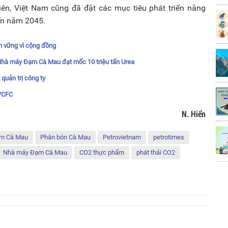
hiên, Việt Nam cũng đã đặt các mục tiêu phát triển năng
ến năm 2045.
ền vững vì cộng đồng
hà máy Đạm Cà Mau đạt mốc 10 triệu tấn Urea
quản trị công ty
PVCFC
N. Hiển
m Cà Mau
Phân bón Cà Mau
Petrovietnam
petrotimes
Nhà máy Đạm Cà Mau
CO2 thực phẩm
phát thải CO2