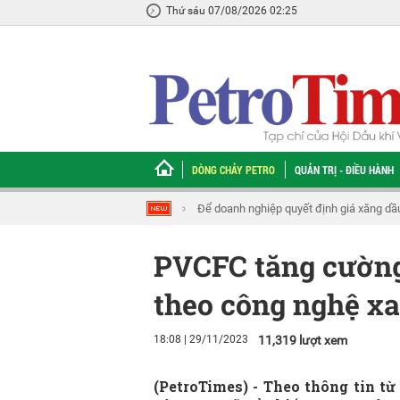
Thứ sáu 07/08/2026 02:25
DÒNG CHẢY PETRO
QUẢN TRỊ - ĐIỀU HÀNH
ĐBQH Tạ Đình Thi: Cần thiết lập cơ chế k
PVCFC tăng cường
theo công nghệ x
18:08 | 29/11/2023
11,319 lượt xem
(PetroTimes) -
Theo thông tin t