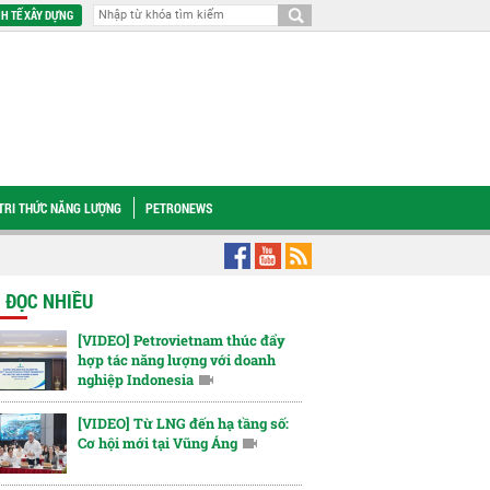
H TẾ XÂY DỰNG
TRI THỨC NĂNG LƯỢNG
PETRONEWS
sắc giành giải Nhất tại Liên hoan Môi trường Thanh niên Quốc tế "Green Step 20
N ĐỌC NHIỀU
[VIDEO] Petrovietnam thúc đẩy
hợp tác năng lượng với doanh
nghiệp Indonesia
[VIDEO] Từ LNG đến hạ tầng số:
Cơ hội mới tại Vũng Áng