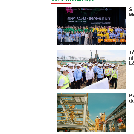
Si
Mô
T
nh
L
PV
d