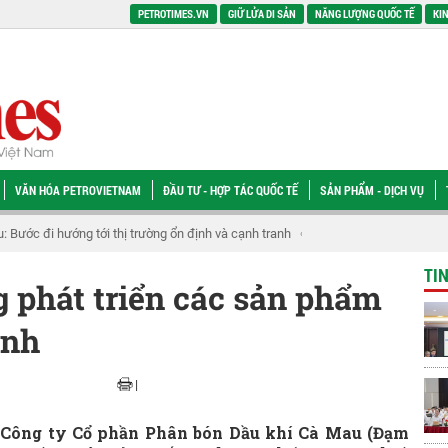
PETROTIMES.VN
GIỮ LỬA DI SẢN
NĂNG LƯỢNG QUỐC TẾ
KIN
VĂN HÓA PETROVIETNAM
ĐẦU TƯ - HỢP TÁC QUỐC TẾ
SẢN PHẨM - DỊCH VỤ
hai thác hạ tầng dầu khí phục vụ phát triển kinh tế biển
Sinh viên PVU xuất 
TI
 phát triển các sản phẩm
anh
|
ừ Công ty Cổ phần Phân bón Dầu khí Cà Mau (Đạm