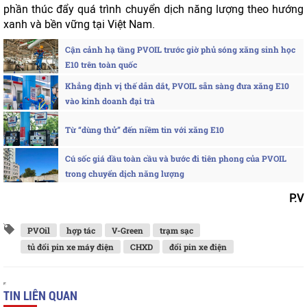
phần thúc đẩy quá trình chuyển dịch năng lượng theo hướng
xanh và bền vững tại Việt Nam.
Cận cảnh hạ tầng PVOIL trước giờ phủ sóng xăng sinh học
E10 trên toàn quốc
Khẳng định vị thế dẫn dắt, PVOIL sẵn sàng đưa xăng E10
vào kinh doanh đại trà
Từ “dùng thử” đến niềm tin với xăng E10
Cú sốc giá dầu toàn cầu và bước đi tiên phong của PVOIL
trong chuyển dịch năng lượng
P.V
PVOil
hợp tác
V-Green
trạm sạc
tủ đổi pin xe máy điện
CHXD
đổi pin xe điện
TIN LIÊN QUAN