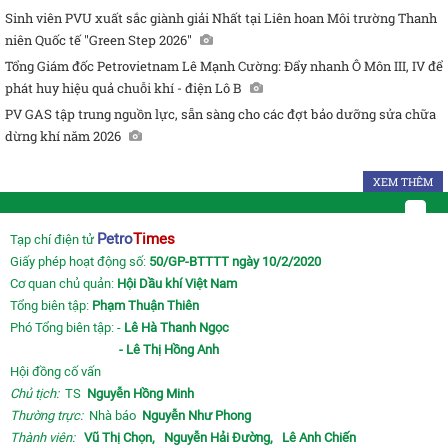
Sinh viên PVU xuất sắc giành giải Nhất tại Liên hoan Môi trường Thanh
niên Quốc tế "Green Step 2026"
Tổng Giám đốc Petrovietnam Lê Mạnh Cường: Đẩy nhanh Ô Môn III, IV để
phát huy hiệu quả chuỗi khí - điện Lô B
PV GAS tập trung nguồn lực, sẵn sàng cho các đợt bảo dưỡng sửa chữa
dừng khí năm 2026
XEM THÊM
Petro
Times
Tạp chí điện tử
Giấy phép hoạt động số:
50/GP-BTTTT ngày 10/2/2020
Cơ quan chủ quản:
Hội Dầu khí Việt Nam
Tổng biên tập:
Phạm Thuận Thiên
Phó Tổng biên tập: -
Lê Hà Thanh Ngọc
- Lê Thị Hồng Anh
Hội đồng cố vấn
Chủ tịch:
TS
Nguyễn Hồng Minh
Thường trực:
Nhà báo
Nguyễn Như Phong
Thành viên:
Vũ Thị Chọn,
Nguyễn Hải Đường,
Lê Anh Chiến