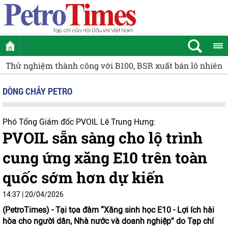
 lô nhiên liệu Diesel sinh học B5 đầu tiên
Cụm Khí - Điện
DÒNG CHẢY PETRO
Phó Tổng Giám đốc PVOIL Lê Trung Hưng:
PVOIL sẵn sàng cho lộ trình
cung ứng xăng E10 trên toàn
quốc sớm hơn dự kiến
14:37 | 20/04/2026
(PetroTimes) -
Tại tọa đàm “Xăng sinh học E10 - Lợi ích hài
hòa cho người dân, Nhà nước và doanh nghiệp” do Tạp chí