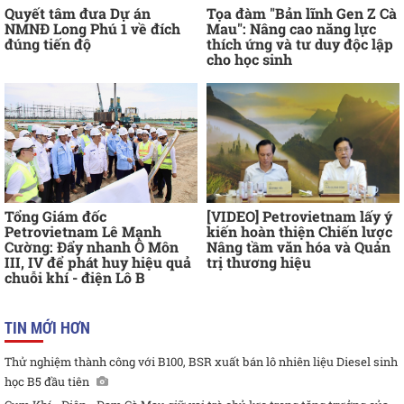
Quyết tâm đưa Dự án
Tọa đàm "Bản lĩnh Gen Z Cà
NMNĐ Long Phú 1 về đích
Mau": Nâng cao năng lực
đúng tiến độ
thích ứng và tư duy độc lập
cho học sinh
Tổng Giám đốc
[VIDEO] Petrovietnam lấy ý
Petrovietnam Lê Mạnh
kiến hoàn thiện Chiến lược
Cường: Đẩy nhanh Ô Môn
Nâng tầm văn hóa và Quản
III, IV để phát huy hiệu quả
trị thương hiệu
chuỗi khí - điện Lô B
TIN MỚI HƠN
Thử nghiệm thành công với B100, BSR xuất bán lô nhiên liệu Diesel sinh
học B5 đầu tiên