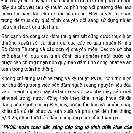
Điều này cho thấy sản phẩm khi đưa ra thị trường đã đáp ứng
đầy đủ các yêu cầu kỹ thuật và phù hợp với phương tiện, tạo
niềm tin ban đầu cho người tiêu dùng. Đây là yếu tố quan
trọng để thúc đẩy quá trình chuyển đổi sang sử dụng nhiên
liệu sinh học trong dài hạn.
Bên cạnh đó, công tác kiểm tra, giám sát cũng được thực hiện
thường xuyên với sự tham gia của các cơ quan quản lý như
Bộ Công Thương và các đơn vị chuyên môn. Các cơ sở pha
chế phải trải qua quy trình đánh giá nghiêm ngặt trước khi
được cấp chứng nhận hợp quy, bảo đảm tính đồng nhất và an
toàn trong toàn hệ thống.
Không chỉ dừng lại ở hạ tầng và kỹ thuật, PVOIL còn thể hiện
sự chủ động trong việc bảo đảm nguồn cung nguyên liệu đầu
vào. Doanh nghiệp này đã làm việc với các nhà máy sản xuất
ethanol trong nước, đồng thời triển khai nhập khẩu để đa
dạng hóa nguồn cung. Đến nay, lượng tồn kho và nguồn nhập
khẩu đã đủ để phục vụ sản xuất và pha chế đến hết tháng
5/2026, đồng thời bảo đảm cung ứng sang đầu tháng 6.
“
PVOIL hoàn toàn sẵn sàng đáp ứng lộ trình triển khai của