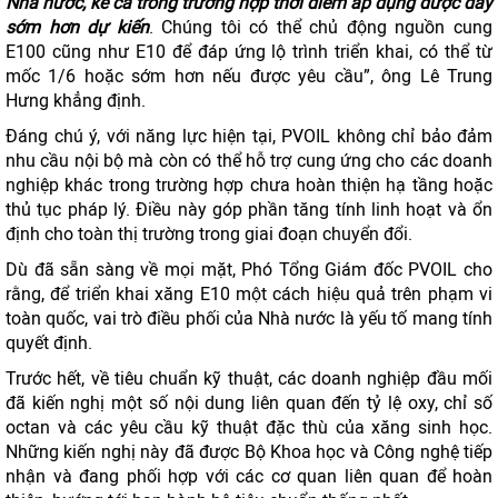
Nhà nước, kể cả trong trường hợp thời điểm áp dụng được đẩy
sớm hơn dự kiến
. Chúng tôi có thể chủ động nguồn cung
E100 cũng như E10 để đáp ứng lộ trình triển khai, có thể từ
mốc 1/6 hoặc sớm hơn nếu được yêu cầu”, ông Lê Trung
Hưng khẳng định.
Đáng chú ý, với năng lực hiện tại, PVOIL không chỉ bảo đảm
nhu cầu nội bộ mà còn có thể hỗ trợ cung ứng cho các doanh
nghiệp khác trong trường hợp chưa hoàn thiện hạ tầng hoặc
thủ tục pháp lý. Điều này góp phần tăng tính linh hoạt và ổn
định cho toàn thị trường trong giai đoạn chuyển đổi.
Dù đã sẵn sàng về mọi mặt, Phó Tổng Giám đốc PVOIL cho
rằng, để triển khai xăng E10 một cách hiệu quả trên phạm vi
toàn quốc, vai trò điều phối của Nhà nước là yếu tố mang tính
quyết định.
Trước hết, về tiêu chuẩn kỹ thuật, các doanh nghiệp đầu mối
đã kiến nghị một số nội dung liên quan đến tỷ lệ oxy, chỉ số
octan và các yêu cầu kỹ thuật đặc thù của xăng sinh học.
Những kiến nghị này đã được Bộ Khoa học và Công nghệ tiếp
nhận và đang phối hợp với các cơ quan liên quan để hoàn