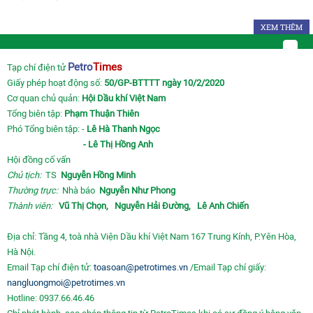
XEM THÊM
Petro
Times
Tạp chí điện tử
Giấy phép hoạt động số:
50/GP-BTTTT ngày 10/2/2020
Cơ quan chủ quản:
Hội Dầu khí Việt Nam
Tổng biên tập:
Phạm Thuận Thiên
Phó Tổng biên tập: -
Lê Hà Thanh Ngọc
- Lê Thị Hồng Anh
Hội đồng cố vấn
Chủ tịch:
TS
Nguyễn Hồng Minh
Thường trực:
Nhà báo
Nguyễn Như Phong
Thành viên:
Vũ Thị Chọn,
Nguyễn Hải Đường,
Lê Anh Chiến
Địa chỉ: Tầng 4, toà nhà Viện Dầu khí Việt Nam 167 Trung Kính, P.Yên Hòa,
Hà Nội.
Email Tạp chí điện tử:
toasoan@petrotimes.vn
/Email Tạp chí giấy:
nangluongmoi@petrotimes.vn
Hotline: 0937.66.46.46