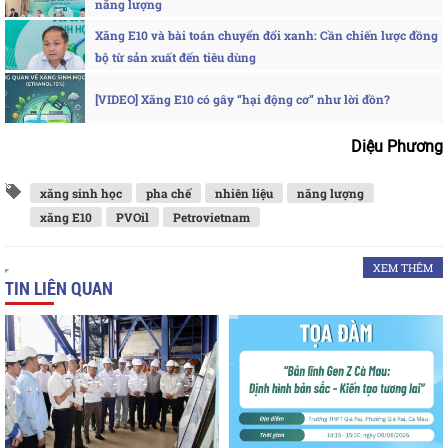
năng lượng
Xăng E10 và bài toán chuyển đổi xanh: Cần chiến lược đồng
bộ từ sản xuất đến tiêu dùng
[VIDEO] Xăng E10 có gây “hại động cơ” như lời đồn?
Diệu Phương
xăng sinh học
pha chế
nhiên liệu
năng lượng
xăng E10
PVOil
Petrovietnam
XEM THÊM
TIN LIÊN QUAN