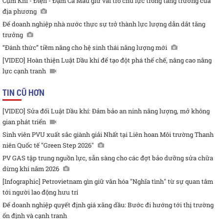
Cụm Khí - Điện - Đạm Cà Mau giữ vai trò chủ lực trong tăng trưởng của
địa phương
Để doanh nghiệp nhà nước thực sự trở thành lực lượng dẫn dắt tăng
trưởng
“Đánh thức” tiềm năng cho hệ sinh thái năng lượng mới
[VIDEO] Hoàn thiện Luật Dầu khí để tạo đột phá thể chế, nâng cao năng
lực cạnh tranh
TIN CŨ HƠN
[VIDEO] Sửa đổi Luật Dầu khí: Đảm bảo an ninh năng lượng, mở không
gian phát triển
Sinh viên PVU xuất sắc giành giải Nhất tại Liên hoan Môi trường Thanh
niên Quốc tế "Green Step 2026"
PV GAS tập trung nguồn lực, sẵn sàng cho các đợt bảo dưỡng sửa chữa
dừng khí năm 2026
[Infographic] Petrovietnam gìn giữ văn hóa "Nghĩa tình" từ sự quan tâm
tới người lao động hưu trí
Để doanh nghiệp quyết định giá xăng dầu: Bước đi hướng tới thị trường
ổn định và cạnh tranh