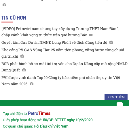
TIN CŨ HƠN
[VIDEO] Petrovietnam chung tay xây dựng Trường THPT Nam Đàn 1,
chắp cánh khát vọng tri thức trên quê hương Bác
Quyết tâm đưa Dự án NMNĐ Long Phú 1 về đích đúng tiến độ
Kho cảng PV GAS Vũng Tàu: 25 năm tiên phong, vững bước cùng chuỗi
giá trị khí
BSR phát hành hồ sơ mời tài trợ vốn cho Dự án Nâng cấp mở rộng NMLD
Dung Quất
PVI được vinh danh Top 10 Công ty bảo hiểm phi nhân thọ uy tín Việt
Nam năm 2026
XEM THÊM
Petro
Times
Tạp chí điện tử
Giấy phép hoạt động số:
50/GP-BTTTT ngày 10/2/2020
Cơ quan chủ quản:
Hội Dầu khí Việt Nam