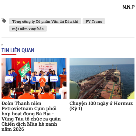
N.N.P
Tổng công ty Cổ phần Vận tải Dầu khí
PV Trans
một năm vượt bão
TIN LIÊN QUAN
Đoàn Thanh niên
Chuyện 100 ngày ở Hormuz
Petrovietnam Cụm phối
(Kỳ 1)
hợp hoạt động Bà Rịa -
Vũng Tàu tổ chức ra quân
Chiến dịch Mùa hè xanh
năm 2026