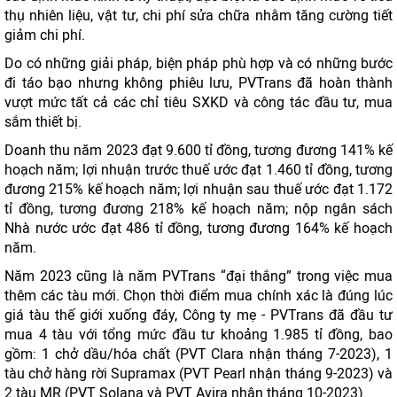
thụ nhiên liệu, vật tư, chi phí sửa chữa nhằm tăng cường tiết
giảm chi phí.
Do có những giải pháp, biện pháp phù hợp và có những bước
đi táo bạo nhưng không phiêu lưu, PVTrans đã hoàn thành
vượt mức tất cả các chỉ tiêu SXKD và công tác đầu tư, mua
sắm thiết bị.
Doanh thu năm 2023 đạt 9.600 tỉ đồng, tương đương 141% kế
hoạch năm; lợi nhuận trước thuế ước đạt 1.460 tỉ đồng, tương
đương 215% kế hoạch năm; lợi nhuận sau thuế ước đạt 1.172
tỉ đồng, tương đương 218% kế hoạch năm; nộp ngân sách
Nhà nước ước đạt 486 tỉ đồng, tương đương 164% kế hoạch
năm.
Năm 2023 cũng là năm PVTrans “đại thắng” trong việc mua
thêm các tàu mới. Chọn thời điểm mua chính xác là đúng lúc
giá tàu thế giới xuống đáy, Công ty mẹ - PVTrans đã đầu tư
mua 4 tàu với tổng mức đầu tư khoảng 1.985 tỉ đồng, bao
gồm: 1 chở dầu/hóa chất (PVT Clara nhận tháng 7-2023), 1
tàu chở hàng rời Supramax (PVT Pearl nhận tháng 9-2023) và
2 tàu MR (PVT Solana và PVT Avira nhận tháng 10-2023).