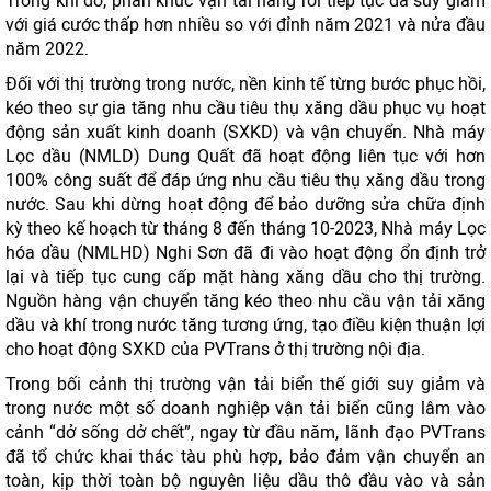
Trong khi đó, phân khúc vận tải hàng rời tiếp tục đà suy giảm
với giá cước thấp hơn nhiều so với đỉnh năm 2021 và nửa đầu
năm 2022.
Đối với thị trường trong nước, nền kinh tế từng bước phục hồi,
kéo theo sự gia tăng nhu cầu tiêu thụ xăng dầu phục vụ hoạt
động sản xuất kinh doanh (SXKD) và vận chuyển. Nhà máy
Lọc dầu (NMLD) Dung Quất đã hoạt động liên tục với hơn
100% công suất để đáp ứng nhu cầu tiêu thụ xăng dầu trong
nước. Sau khi dừng hoạt động để bảo dưỡng sửa chữa định
kỳ theo kế hoạch từ tháng 8 đến tháng 10-2023, Nhà máy Lọc
hóa dầu (NMLHD) Nghi Sơn đã đi vào hoạt động ổn định trở
lại và tiếp tục cung cấp mặt hàng xăng dầu cho thị trường.
Nguồn hàng vận chuyển tăng kéo theo nhu cầu vận tải xăng
dầu và khí trong nước tăng tương ứng, tạo điều kiện thuận lợi
cho hoạt động SXKD của PVTrans ở thị trường nội địa.
Trong bối cảnh thị trường vận tải biển thế giới suy giảm và
trong nước một số doanh nghiệp vận tải biển cũng lâm vào
cảnh “dở sống dở chết”, ngay từ đầu năm, lãnh đạo PVTrans
đã tổ chức khai thác tàu phù hợp, bảo đảm vận chuyển an
toàn, kịp thời toàn bộ nguyên liệu dầu thô đầu vào và sản