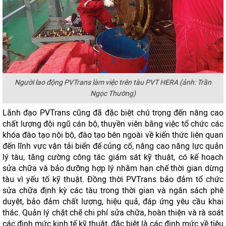
Người lao động PVTrans làm việc trên tàu PVT HERA (ảnh: Trần
Ngọc Thường)
Lãnh đạo PVTrans cũng đã đặc biệt chú trọng đến nâng cao
chất lượng đội ngũ cán bộ, thuyền viên bằng việc tổ chức các
khóa đào tạo nội bộ, đào tạo bên ngoài về kiến thức liên quan
đến lĩnh vực vận tải biển để củng cố, nâng cao năng lực quản
lý tàu, tăng cường công tác giám sát kỹ thuật, có kế hoạch
sửa chữa và bảo dưỡng hợp lý nhằm hạn chế thời gian dừng
tàu vì yếu tố kỹ thuật. Đồng thời PVTrans bảo đảm tổ chức
sửa chữa định kỳ các tàu trong thời gian và ngân sách phê
duyệt, bảo đảm chất lượng, hiệu quả, đáp ứng yêu cầu khai
thác. Quản lý chặt chẽ chi phí sửa chữa, hoàn thiện và rà soát
các định mức kinh tế kỹ thuật, đặc biệt là các định mức về tiêu