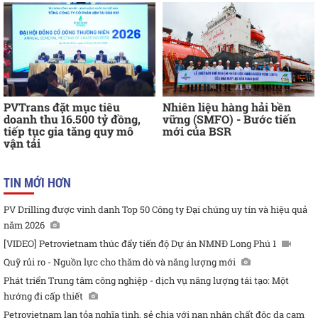
PVTrans đặt mục tiêu
Nhiên liệu hàng hải bền
doanh thu 16.500 tỷ đồng,
vững (SMFO) - Bước tiến
tiếp tục gia tăng quy mô
mới của BSR
vận tải
TIN MỚI HƠN
PV Drilling được vinh danh Top 50 Công ty Đại chúng uy tín và hiệu quả
năm 2026
[VIDEO] Petrovietnam thúc đẩy tiến độ Dự án NMNĐ Long Phú 1
Quỹ rủi ro - Nguồn lực cho thăm dò và năng lượng mới
Phát triển Trung tâm công nghiệp - dịch vụ năng lượng tái tạo: Một
hướng đi cấp thiết
Petrovietnam lan tỏa nghĩa tình, sẻ chia với nạn nhân chất độc da cam