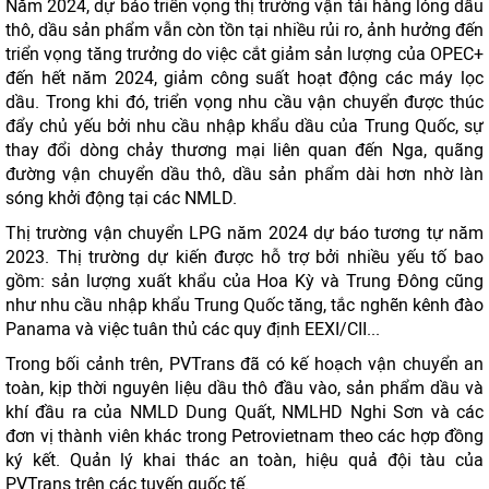
Năm 2024, dự báo triển vọng thị trường vận tải hàng lỏng dầu
thô, dầu sản phẩm vẫn còn tồn tại nhiều rủi ro, ảnh hưởng đến
triển vọng tăng trưởng do việc cắt giảm sản lượng của OPEC+
đến hết năm 2024, giảm công suất hoạt động các máy lọc
dầu. Trong khi đó, triển vọng nhu cầu vận chuyển được thúc
đẩy chủ yếu bởi nhu cầu nhập khẩu dầu của Trung Quốc, sự
thay đổi dòng chảy thương mại liên quan đến Nga, quãng
đường vận chuyển dầu thô, dầu sản phẩm dài hơn nhờ làn
sóng khởi động tại các NMLD.
Thị trường vận chuyển LPG năm 2024 dự báo tương tự năm
2023. Thị trường dự kiến được hỗ trợ bởi nhiều yếu tố bao
gồm: sản lượng xuất khẩu của Hoa Kỳ và Trung Đông cũng
như nhu cầu nhập khẩu Trung Quốc tăng, tắc nghẽn kênh đào
Panama và việc tuân thủ các quy định EEXI/CII...
Trong bối cảnh trên, PVTrans đã có kế hoạch vận chuyển an
toàn, kịp thời nguyên liệu dầu thô đầu vào, sản phẩm dầu và
khí đầu ra của NMLD Dung Quất, NMLHD Nghi Sơn và các
đơn vị thành viên khác trong Petrovietnam theo các hợp đồng
ký kết. Quản lý khai thác an toàn, hiệu quả đội tàu của
PVTrans trên các tuyến quốc tế.