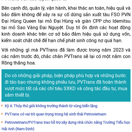
Bên cạnh đó, quản lý, vận hành, khai thác an toàn, hiệu quả và
bảo đảm không để xảy ra sự cố dừng sản xuất tàu FSO PVN
Đại Hùng Queen tại mỏ Đại Hùng và giàn CPP cho Idemitsu
tại mỏ Sao Vàng Đại Nguyệt. Duy trì ổn định các hoạt động
kinh doanh khác trên cơ sở bảo đảm hiệu quả sử dụng vốn,
kiểm soát chặt chẽ để hạn chế phát sinh công nợ quá hạn.
Với những gì mà PVTrans đã làm được trong năm 2023 và
các năm trước đó, chắc chắn PVTrans sẽ lại có một năm con
Rồng thăng hoa.
Do có những giải pháp, biện pháp phù hợp và những bước
đi táo bạo nhưng không phiêu lưu, PVTrans đã hoàn thành
vượt mức tất cả các chỉ tiêu SXKD và công tác đầu tư, mua
sắm thiết bị.
Kỳ 4: Thủy thủ giỏi không trưởng thành từ vùng biển lặng
PVTrans có vai trò quan trọng trong hệ sinh thái Petrovietnam
Petrovietnam/PVTrans trao hỗ trợ xây dựng nhà chức năng Trường Tiểu học
Hải Anh (Nam Định)