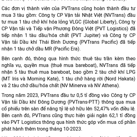
Các đơn vị thành viên của PVTrans cũng hoàn thành đầu tư
mua 3 tàu gồm: Công ty CP Vận tải Nhật Việt (NVTrans) đầu
tư mua 1 tàu chở khí hóa lỏng VLGC (Global Liberty), Công ty
CP Vận tải và Tiếp vận Phương Đông Việt (PVT Logistics) đã
tiếp nhận 1 tàu dầu/hóa chất (PVT Jupiter) và Công ty CP
Vận tải Dầu khí Thái Bình Dương (PVTrans Pacific) đã tiếp
nhận 1 tàu chở dầu MR (Pacific Era).
Bên cạnh đó, thông qua hình thức thuê tàu trần kèm theo
nghĩa vụ, quyền mua (thuê mua bareboat), NVTrans đã tiếp
nhận 5 tàu thuê mua bareboat, bao gồm 2 tàu chở khí LPG
(MT Iris và Morning Kate), 1 tàu chở hàng rời (Nord Hakata)
và 2 tàu chở dầu/hóa chất (NV Minerva và NV Athena).
Trong năm 2023, PVTrans đầu tư 0,5 tỉ đồng vào Công ty CP
Vận tải Dầu khí Đông Dương (PVTrans-PTT) thông qua mua
cổ phiếu trên sàn để nâng tỷ lệ sở hữu lên 52,47% vốn điều lệ.
Bên cạnh đó, PVTrans cũng thực hiện giải ngân 62,1 tỉ đồng
vào PVT Logistics thông qua hình thức góp vốn mua cổ phần
phát hành thêm trong tháng 10-2023.