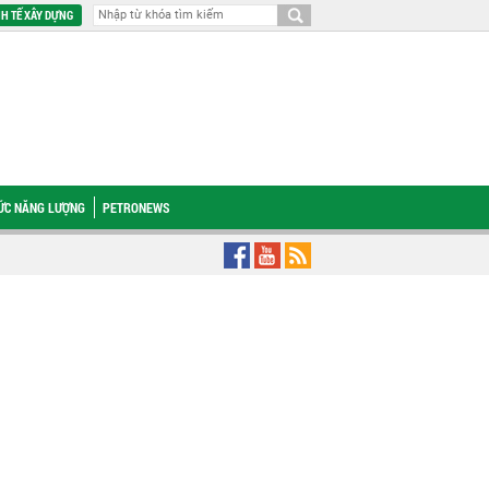
H TẾ XÂY DỰNG
HỨC NĂNG LƯỢNG
PETRONEWS