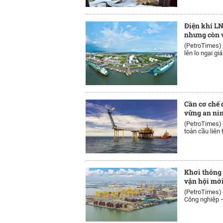
Điện khí LN
nhưng còn 
(PetroTimes)
lên lo ngại gi
Cần cơ chế 
vững an ni
(PetroTimes)
toàn cầu liên 
Khơi thông 
vận hội mớ
(PetroTimes)
Công nghiệp –