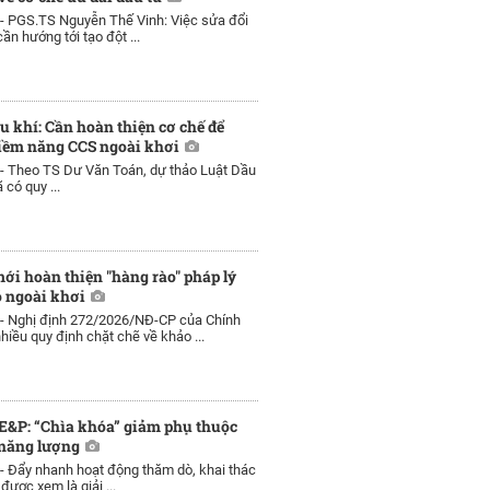
 -
PGS.TS Nguyễn Thế Vinh: Việc sửa đổi
ần hướng tới tạo đột ...
u khí: Cần hoàn thiện cơ chế để
tiềm năng CCS ngoài khơi
 -
Theo TS Dư Văn Toán, dự thảo Luật Dầu
 có quy ...
ới hoàn thiện "hàng rào" pháp lý
ó ngoài khơi
 -
Nghị định 272/2026/NĐ-CP của Chính
hiều quy định chặt chẽ về khảo ...
E&P: “Chìa khóa” giảm phụ thuộc
năng lượng
 -
Đẩy nhanh hoạt động thăm dò, khai thác
được xem là giải ...