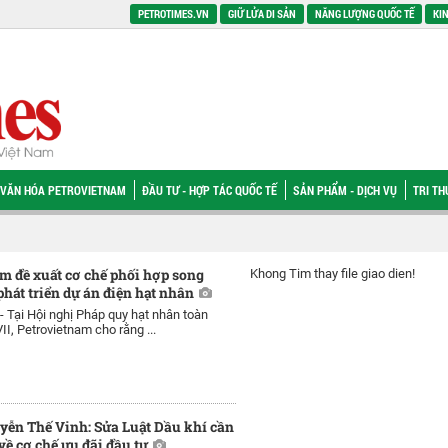
PETROTIMES.VN
GIỮ LỬA DI SẢN
NĂNG LƯỢNG QUỐC TẾ
KIN
VĂN HÓA PETROVIETNAM
ĐẦU TƯ - HỢP TÁC QUỐC TẾ
SẢN PHẨM - DỊCH VỤ
TRI T
m đề xuất cơ chế phối hợp song
Khong Tim thay file giao dien!
phát triển dự án điện hạt nhân
 -
Tại Hội nghị Pháp quy hạt nhân toàn
II, Petrovietnam cho rằng ...
ễn Thế Vinh: Sửa Luật Dầu khí cần
về cơ chế ưu đãi đầu tư