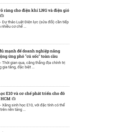
rõ ràng cho điện khí LNG và điện gió
 -
Dự thảo Luật Điện lực (sửa đổi) cần tiếp
 nhiều cơ chế ...
 đủ mạnh để doanh nghiệp năng
ộng ứng phó "cú sốc" toàn cầu
 -
Thời gian qua, căng thẳng địa chính trị
 gia tăng, đặc biệt ...
ọc E10 và cơ chế phát triển cho đô
P HCM
 -
Xăng sinh học E10, với đặc tính có thể
rên nền tảng ...