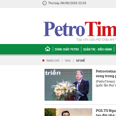
Thứ bảy 08/08/2026 22:03
DÒNG CHẢY PETRO
QUẢN TRỊ - ĐIỀU HÀNH
TRANG CHỦ
/
TAGS
/
CƠ CHẾ
Petrovietna
song trong 
(PetroTimes)
quốc lần thứ V
PGS.TS Nguy
tạo đột phá 