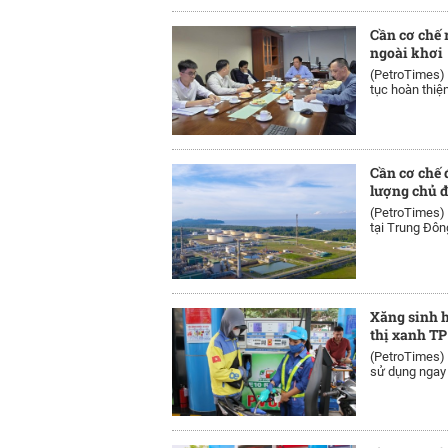
Cần cơ chế 
ngoài khơi
(PetroTimes)
tục hoàn thiện
Cần cơ chế
lượng chủ đ
(PetroTimes)
tại Trung Đông
Xăng sinh h
thị xanh T
(PetroTimes)
sử dụng ngay t