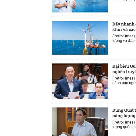
Đẩy nhanh c
khơi và các
(PetroTimes)
lượng và đáp 
Đại biểu Qu
nghẽn truyề
(PetroTimes)
cảnh báo nguy
Dung Quất t
năng lượng”:
(PetroTimes)
lượng quốc gia