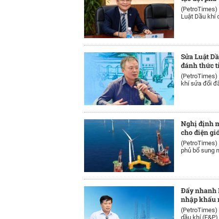
(PetroTimes)
Luật Dầu khí c
Sửa Luật Dầ
đánh thức 
(PetroTimes)
khí sửa đổi đã
Nghị định m
cho điện gi
(PetroTimes)
phủ bổ sung n
Đẩy nhanh 
nhập khẩu 
(PetroTimes)
dầu khí (E&P) 