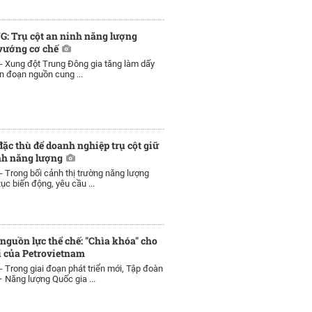
G: Trụ cột an ninh năng lượng
vướng cơ chế
 -
Xung đột Trung Đông gia tăng làm dấy
án đoạn nguồn cung ...
đặc thù để doanh nghiệp trụ cột giữ
nh năng lượng
 -
Trong bối cảnh thị trường năng lượng
tục biến động, yêu cầu ...
nguồn lực thể chế: "Chìa khóa" cho
i của Petrovietnam
 -
Trong giai đoạn phát triển mới, Tập đoàn
 Năng lượng Quốc gia ...