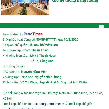
cho hệ thống năng lượng
Petro
Times
Tạp chí điện tử
Giấy phép hoạt động số:
50/GP-BTTTT ngày 10/2/2020
Cơ quan chủ quản:
Hội Dầu khí Việt Nam
Tổng biên tập:
Phạm Thuận Thiên
Phó Tổng biên tập: -
Lê Hà Thanh Ngọc
- Lê Thị Hồng Anh
Hội đồng cố vấn
Chủ tịch:
TS
Nguyễn Hồng Minh
Thường trực:
Nhà báo
Nguyễn Như Phong
Thành viên:
Vũ Thị Chọn,
Nguyễn Hải Đường,
Lê Anh Chiến
Địa chỉ: Tầng 4, toà nhà Viện Dầu khí Việt Nam 167 Trung Kính, P.Yên Hòa,
Hà Nội.
Email Tạp chí điện tử:
toasoan@petrotimes.vn
/Email Tạp chí giấy: