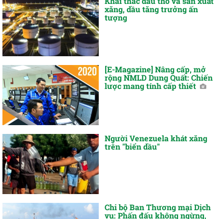
Khai thác dầu thô và sản xuất
xăng, dầu tăng trưởng ấn
tượng
[E-Magazine] Nâng cấp, mở
rộng NMLD Dung Quất: Chiến
lược mang tính cấp thiết
Người Venezuela khát xăng
trên "biển dầu"
Chi bộ Ban Thương mại Dịch
vụ: Phấn đấu không ngừng,