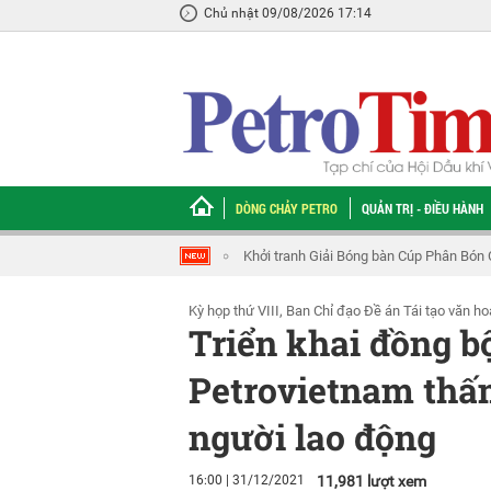
Chủ nhật 09/08/2026 17:14
DÒNG CHẢY PETRO
QUẢN TRỊ - ĐIỀU HÀNH
Bóng bàn Cúp Phân Bón Cà Mau 2026
Cụm phối hợp hoạt động Bà Rịa - Vũng 
Kỳ họp thứ VIII, Ban Chỉ đạo Đề án Tái tạo văn h
Triển khai đồng bộ
Petrovietnam thấm
người lao động
16:00 | 31/12/2021
11,981 lượt xem