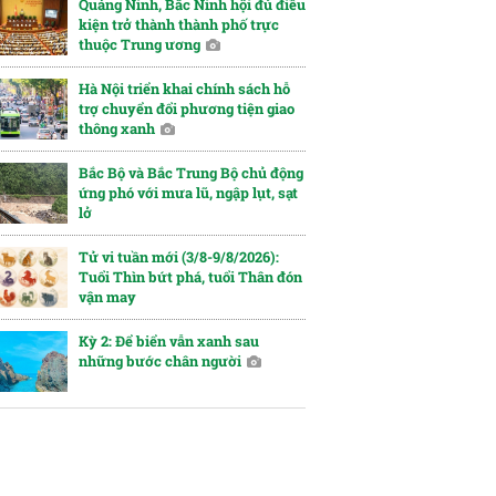
Quảng Ninh, Bắc Ninh hội đủ điều
kiện trở thành thành phố trực
thuộc Trung ương
Hà Nội triển khai chính sách hỗ
trợ chuyển đổi phương tiện giao
thông xanh
Bắc Bộ và Bắc Trung Bộ chủ động
ứng phó với mưa lũ, ngập lụt, sạt
lở
Tử vi tuần mới (3/8-9/8/2026):
Tuổi Thìn bứt phá, tuổi Thân đón
vận may
Kỳ 2: Để biển vẫn xanh sau
những bước chân người