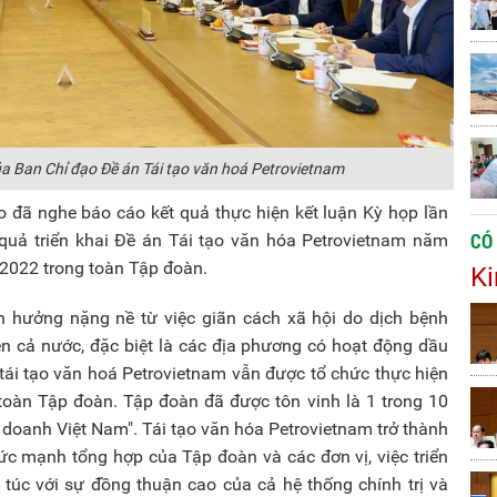
ủa Ban Chỉ đạo Đề án Tái tạo văn hoá Petrovietnam
o đã nghe báo cáo kết quả thực hiện kết luận Kỳ họp lần
CÓ
 quả triển khai Đề án Tái tạo văn hóa Petrovietnam năm
022 trong toàn Tập đoàn.
Ki
 hưởng nặng nề từ việc giãn cách xã hội do dịch bệnh
rên cả nước, đặc biệt là các địa phương có hoạt động dầu
i tái tạo văn hoá Petrovietnam vẫn được tổ chức thực hiện
 toàn Tập đoàn. Tập đoàn đã được tôn vinh là 1 trong 10
doanh Việt Nam". Tái tạo văn hóa Petrovietnam trở thành
ức mạnh tổng hợp của Tập đoàn và các đơn vị, việc triển
túc với sự đồng thuận cao của cả hệ thống chính trị và