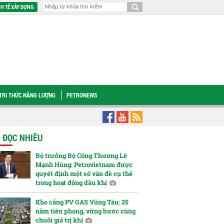
H TẾ XÂY DỰNG
TRI THỨC NĂNG LƯỢNG
PETRONEWS
 Thanh: Không có cơ chế đủ mạnh, mỏ cận biên sẽ tiếp tục nằm dưới đáy biể
N ĐỌC NHIỀU
Bộ trưởng Bộ Công Thương Lê
Mạnh Hùng: Petrovietnam được
quyết định một số vấn đề cụ thể
trong hoạt động dầu khí
Kho cảng PV GAS Vũng Tàu: 25
năm tiên phong, vững bước cùng
chuỗi giá trị khí