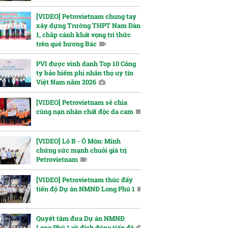
[VIDEO] Petrovietnam chung tay
xây dựng Trường THPT Nam Đàn
1, chắp cánh khát vọng tri thức
trên quê hương Bác
PVI được vinh danh Top 10 Công
ty bảo hiểm phi nhân thọ uy tín
Việt Nam năm 2026
[VIDEO] Petrovietnam sẻ chia
cùng nạn nhân chất độc da cam
[VIDEO] Lô B - Ô Môn: Minh
chứng sức mạnh chuỗi giá trị
Petrovietnam
[VIDEO] Petrovietnam thúc đẩy
tiến độ Dự án NMNĐ Long Phú 1
Quyết tâm đưa Dự án NMNĐ
Long Phú 1 về đích đúng tiến độ