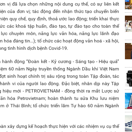
ơn vị đã lựa chọn những nội dung cụ thể, có sự liên kết
iện của đơn vị; tác động đến nhận thức tạo chuyển biến
iện quy chế, quy định, thoả ước lao động; triển khai thực
hức các khoá tập huấn, đào tạo, tự đào tạo cho toàn thể
 lực chuyên môn, năng lực văn hóa, năng lực lãnh đạo
ăn hóa đáng tin…); tổ chức các hoạt động văn hoá - xã hội,
ong tình hình dịch bệnh Covid-19.
m hành động “Đoàn kết - Kỷ cương - Sáng tạo - Hiệu quả”
 niệm 60 năm Ngày truyền thống Ngành Dầu khí Việt Nam
ợt sinh hoạt chính trị sâu rộng trong toàn Tập đoàn, tác
hành vi của người lao động. Đặc biệt, nhân dịp này Tập
g hiệu mới - PETROVIETNAM - đồng thời ra mắt Lược sử
ăn hóa Petrovietnam; hoàn thành tu sửa Khu lưu niệm
 Nam ở Thái Bình; tổ chức triển lãm Tự hào 60 năm Ngành
oàn xây dựng kế hoạch thực hiện với các nhiệm vụ cụ thể