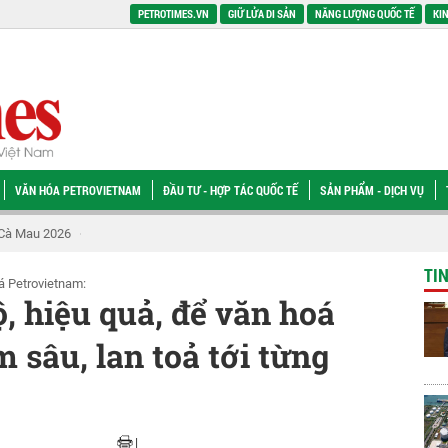
PETROTIMES.VN
GIỮ LỬA DI SẢN
NĂNG LƯỢNG QUỐC TẾ
KIN
VĂN HÓA PETROVIETNAM
ĐẦU TƯ - HỢP TÁC QUỐC TẾ
SẢN PHẨM - DỊCH VỤ
Tàu tổng kết Chiến dịch tình nguyện Mùa hè xanh năm 2026
ĐBQH Nguyễn Duy
TI
oá Petrovietnam:
, hiệu quả, để văn hoá
 sâu, lan toả tới từng
|