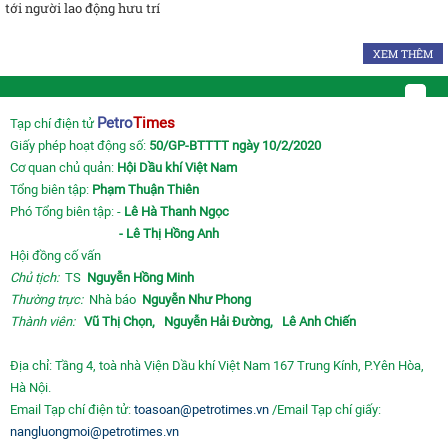
tới người lao động hưu trí
XEM THÊM
Petro
Times
Tạp chí điện tử
Giấy phép hoạt động số:
50/GP-BTTTT ngày 10/2/2020
Cơ quan chủ quản:
Hội Dầu khí Việt Nam
Tổng biên tập:
Phạm Thuận Thiên
Phó Tổng biên tập: -
Lê Hà Thanh Ngọc
- Lê Thị Hồng Anh
Hội đồng cố vấn
Chủ tịch:
TS
Nguyễn Hồng Minh
Thường trực:
Nhà báo
Nguyễn Như Phong
Thành viên:
Vũ Thị Chọn,
Nguyễn Hải Đường,
Lê Anh Chiến
Địa chỉ: Tầng 4, toà nhà Viện Dầu khí Việt Nam 167 Trung Kính, P.Yên Hòa,
Hà Nội.
Email Tạp chí điện tử:
toasoan@petrotimes.vn
/Email Tạp chí giấy:
nangluongmoi@petrotimes.vn