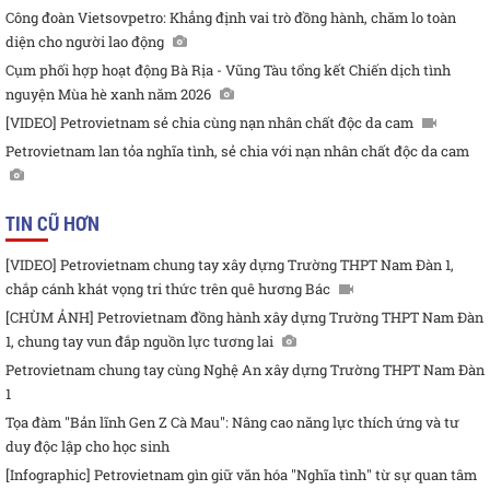
Công đoàn Vietsovpetro: Khẳng định vai trò đồng hành, chăm lo toàn
diện cho người lao động
Cụm phối hợp hoạt động Bà Rịa - Vũng Tàu tổng kết Chiến dịch tình
nguyện Mùa hè xanh năm 2026
[VIDEO] Petrovietnam sẻ chia cùng nạn nhân chất độc da cam
Petrovietnam lan tỏa nghĩa tình, sẻ chia với nạn nhân chất độc da cam
TIN CŨ HƠN
[VIDEO] Petrovietnam chung tay xây dựng Trường THPT Nam Đàn 1,
chắp cánh khát vọng tri thức trên quê hương Bác
[CHÙM ẢNH] Petrovietnam đồng hành xây dựng Trường THPT Nam Đàn
1, chung tay vun đắp nguồn lực tương lai
Petrovietnam chung tay cùng Nghệ An xây dựng Trường THPT Nam Đàn
1
Tọa đàm "Bản lĩnh Gen Z Cà Mau": Nâng cao năng lực thích ứng và tư
duy độc lập cho học sinh
[Infographic] Petrovietnam gìn giữ văn hóa "Nghĩa tình" từ sự quan tâm