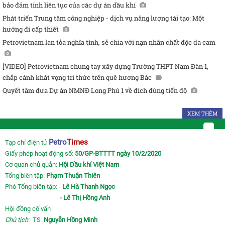
bảo đảm tính liên tục của các dự án dầu khí
Phát triển Trung tâm công nghiệp - dịch vụ năng lượng tái tạo: Một
hướng đi cấp thiết
Petrovietnam lan tỏa nghĩa tình, sẻ chia với nạn nhân chất độc da cam
[VIDEO] Petrovietnam chung tay xây dựng Trường THPT Nam Đàn 1,
chắp cánh khát vọng tri thức trên quê hương Bác
Quyết tâm đưa Dự án NMNĐ Long Phú 1 về đích đúng tiến độ
XEM THÊM
Petro
Times
Tạp chí điện tử
Giấy phép hoạt động số:
50/GP-BTTTT ngày 10/2/2020
Cơ quan chủ quản:
Hội Dầu khí Việt Nam
Tổng biên tập:
Phạm Thuận Thiên
Phó Tổng biên tập: -
Lê Hà Thanh Ngọc
- Lê Thị Hồng Anh
Hội đồng cố vấn
Chủ tịch:
TS
Nguyễn Hồng Minh