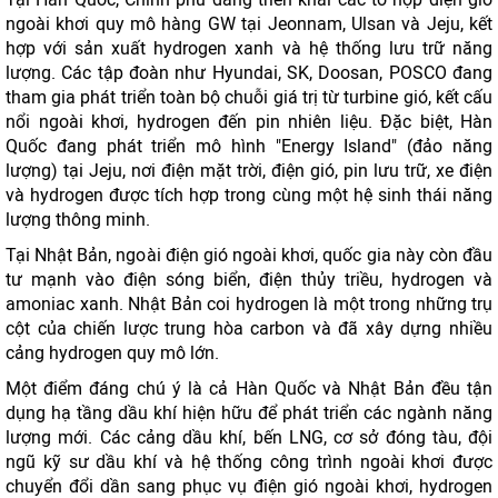
ngoài khơi quy mô hàng GW tại Jeonnam, Ulsan và Jeju, kết
hợp với sản xuất hydrogen xanh và hệ thống lưu trữ năng
lượng. Các tập đoàn như Hyundai, SK, Doosan, POSCO đang
tham gia phát triển toàn bộ chuỗi giá trị từ turbine gió, kết cấu
nổi ngoài khơi, hydrogen đến pin nhiên liệu. Đặc biệt, Hàn
Quốc đang phát triển mô hình "Energy Island" (đảo năng
lượng) tại Jeju, nơi điện mặt trời, điện gió, pin lưu trữ, xe điện
và hydrogen được tích hợp trong cùng một hệ sinh thái năng
lượng thông minh.
Tại Nhật Bản, ngoài điện gió ngoài khơi, quốc gia này còn đầu
tư mạnh vào điện sóng biển, điện thủy triều, hydrogen và
amoniac xanh. Nhật Bản coi hydrogen là một trong những trụ
cột của chiến lược trung hòa carbon và đã xây dựng nhiều
cảng hydrogen quy mô lớn.
Một điểm đáng chú ý là cả Hàn Quốc và Nhật Bản đều tận
dụng hạ tầng dầu khí hiện hữu để phát triển các ngành năng
lượng mới. Các cảng dầu khí, bến LNG, cơ sở đóng tàu, đội
ngũ kỹ sư dầu khí và hệ thống công trình ngoài khơi được
chuyển đổi dần sang phục vụ điện gió ngoài khơi, hydrogen