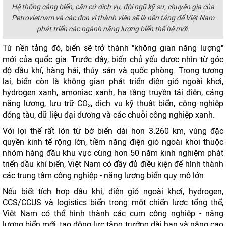
Hệ thống cảng biển, căn cứ dịch vụ, đội ngũ kỹ sư, chuyên gia của
Petrovietnam và các đơn vị thành viên sẽ là nền tảng để Việt Nam
phát triển các ngành năng lượng biển thế hệ mới.
Từ nền tảng đó, biển sẽ trở thành "không gian năng lượng"
mới của quốc gia. Trước đây, biển chủ yếu được nhìn từ góc
độ dầu khí, hàng hải, thủy sản và quốc phòng. Trong tương
lai, biển còn là không gian phát triển điện gió ngoài khơi,
hydrogen xanh, amoniac xanh, hạ tầng truyền tải điện, cảng
năng lượng, lưu trữ CO₂, dịch vụ kỹ thuật biển, công nghiệp
đóng tàu, dữ liệu đại dương và các chuỗi công nghiệp xanh.
Với lợi thế rất lớn từ bờ biển dài hơn 3.260 km, vùng đặc
quyền kinh tế rộng lớn, tiềm năng điện gió ngoài khơi thuộc
nhóm hàng đầu khu vực cùng hơn 50 năm kinh nghiệm phát
triển dầu khí biển, Việt Nam có đầy đủ điều kiện để hình thành
các trung tâm công nghiệp - năng lượng biển quy mô lớn.
Nếu biết tích hợp dầu khí, điện gió ngoài khơi, hydrogen,
CCS/CCUS và logistics biển trong một chiến lược tổng thể,
Việt Nam có thể hình thành các cụm công nghiệp - năng
lượng biển mới, tạo động lực tăng trưởng dài hạn và nâng cao