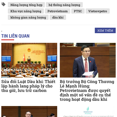
Năng lượng tổng hợp
hệ thống năng lượng
Khu vực năng lượng
Petrovietnam
PTSC
Vietsovpetro
không gian năng lượng
dầu khí
XEM THÊM
TIN LIÊN QUAN
Sửa đổi Luật Dầu khí: Thiết
Bộ trưởng Bộ Công Thương
lập hành lang pháp lý cho
Lê Mạnh Hùng:
thu giữ, lưu trữ carbon
Petrovietnam được quyết
định một số vấn đề cụ thể
trong hoạt động dầu khí