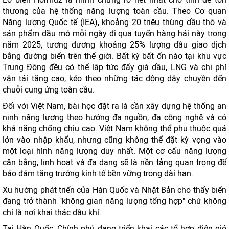
thương của hệ thống năng lượng toàn cầu. Theo Cơ quan
Năng lượng Quốc tế (IEA), khoảng 20 triệu thùng dầu thô và
sản phẩm dầu mỏ mỗi ngày đi qua tuyến hàng hải này trong
năm 2025, tương đương khoảng 25% lượng dầu giao dịch
bằng đường biển trên thế giới. Bất kỳ bất ổn nào tại khu vực
Trung Đông đều có thể lập tức đẩy giá dầu, LNG và chi phí
vận tải tăng cao, kéo theo những tác động dây chuyền đến
chuỗi cung ứng toàn cầu.
Đối với Việt Nam, bài học đặt ra là cần xây dựng hệ thống an
ninh năng lượng theo hướng đa nguồn, đa công nghệ và có
khả năng chống chịu cao. Việt Nam không thể phụ thuộc quá
lớn vào nhập khẩu, nhưng cũng không thể đặt kỳ vọng vào
một loại hình năng lượng duy nhất. Một cơ cấu năng lượng
cân bằng, linh hoạt và đa dạng sẽ là nền tảng quan trọng để
bảo đảm tăng trưởng kinh tế bền vững trong dài hạn.
Xu hướng phát triển của Hàn Quốc và Nhật Bản cho thấy biển
đang trở thành "không gian năng lượng tổng hợp" chứ không
chỉ là nơi khai thác dầu khí.
Tại Hàn Quốc, Chính phủ đang triển khai các tổ hợp điện gió