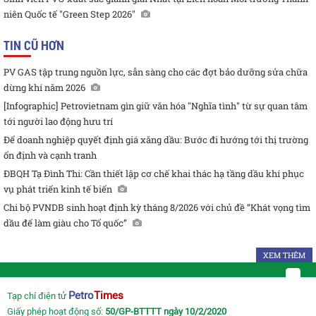
niên Quốc tế "Green Step 2026"
TIN CŨ HƠN
PV GAS tập trung nguồn lực, sẵn sàng cho các đợt bảo dưỡng sửa chữa
dừng khí năm 2026
[Infographic] Petrovietnam gìn giữ văn hóa "Nghĩa tình" từ sự quan tâm
tới người lao động hưu trí
Để doanh nghiệp quyết định giá xăng dầu: Bước đi hướng tới thị trường
ổn định và cạnh tranh
ĐBQH Tạ Đình Thi: Cần thiết lập cơ chế khai thác hạ tầng dầu khí phục
vụ phát triển kinh tế biển
Chi bộ PVNDB sinh hoạt định kỳ tháng 8/2026 với chủ đề “Khát vọng tìm
dầu để làm giàu cho Tổ quốc”
XEM THÊM
Petro
Times
Tạp chí điện tử
Giấy phép hoạt động số:
50/GP-BTTTT ngày 10/2/2020