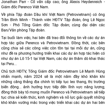
Jonathan Parr - Cố vấn cấp cao; ông Alexis Heydenreich -
Giám đốc Perenco Việt Nam.
Về phía Tập đoàn Dầu khí Việt Nam (Petrovietnam) có ông
Trần Bình Minh - Thành viên HĐTV Tập đoàn; ông Lê Ngọc
Sơn - Phó Tổng Giám đốc Tập đoàn; cùng đại diện các
Ban/Văn phòng Tập đoàn.
Tại buổi làm việc, hai bên đã trao đổi thông tin về các dự án
hợp tác giữa Perenco và Petrovietnam. Đồng thời, các bên
cũng chia sẻ các công việc còn tồn tại tại mỗi dự án, cũng
như đề ra phương hướng triển khai các dự án hợp tác hiện có
như dự án Lô 15-1 tại Việt Nam, các dự án thăm dò khai thác
tại Peru...
Chủ tịch HĐTV, Tổng Giám đốc Petrovietnam Lê Mạnh Hùng
nhấn mạnh, năm 2024 sẽ là một năm đầy khó khăn khi
những căng thẳng địa chính trị tiếp tục leo thang, thị trường
biến động... ảnh hưởng trực tiếp đến lĩnh vực năng lượng;
đồng thời bày tỏ mong muốn Perenco và Petrovietnam sẽ tiếp
tục chia sẻ kiến thức, kinh nghiệm và nỗ lực giải quyết những
khó khăn vướng mắc trong việc triển khai các dự án hai bên