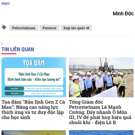
Nam
Minh Đức
Petrovietnam
Perenco
hợp tác quốc tế
TIN LIÊN QUAN
Tọa đàm "Bản lĩnh Gen Z Cà
Tổng Giám đốc
Mau": Nâng cao năng lực
Petrovietnam Lê Mạnh
thích ứng và tư duy độc lập
Cường: Đẩy nhanh Ô Môn
cho học sinh
III, IV để phát huy hiệu quả
chuỗi khí - điện Lô B