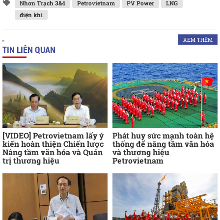
Nhơn Trạch 3&4
Petrovietnam
PV Power
LNG
điện khí
XEM THÊM
TIN LIÊN QUAN
[VIDEO] Petrovietnam lấy ý
Phát huy sức mạnh toàn hệ
kiến hoàn thiện Chiến lược
thống để nâng tầm văn hóa
Nâng tầm văn hóa và Quản
và thương hiệu
trị thương hiệu
Petrovietnam