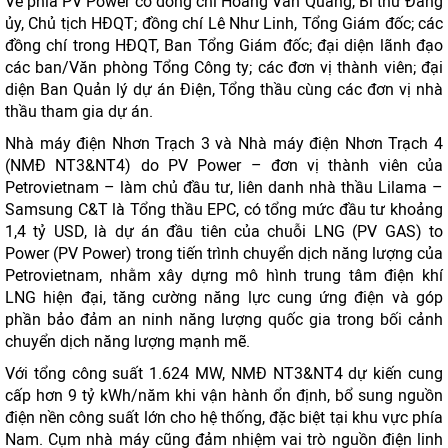
Về phía PV Power có đồng chí Hoàng Văn Quang, Bí thư Đảng
ủy, Chủ tịch HĐQT; đồng chí Lê Như Linh, Tổng Giám đốc; các
đồng chí trong HĐQT, Ban Tổng Giám đốc; đại diện lãnh đạo
các ban/Văn phòng Tổng Công ty; các đơn vị thành viên; đại
diện Ban Quản lý dự án Điện, Tổng thầu cùng các đơn vị nhà
thầu tham gia dự án.
Nhà máy điện Nhơn Trạch 3 và Nhà máy điện Nhơn Trạch 4
(NMĐ NT3&NT4) do PV Power – đơn vị thành viên của
Petrovietnam – làm chủ đầu tư, liên danh nhà thầu Lilama –
Samsung C&T là Tổng thầu EPC, có tổng mức đầu tư khoảng
1,4 tỷ USD, là dự án đầu tiên của chuỗi LNG (PV GAS) to
Power (PV Power) trong tiến trình chuyển dịch năng lượng của
Petrovietnam, nhằm xây dựng mô hình trung tâm điện khí
LNG hiện đại, tăng cường năng lực cung ứng điện và góp
phần bảo đảm an ninh năng lượng quốc gia trong bối cảnh
chuyển dịch năng lượng mạnh mẽ.
Với tổng công suất 1.624 MW, NMÐ NT3&NT4 dự kiến cung
cấp hơn 9 tỷ kWh/năm khi vận hành ổn định, bổ sung nguồn
điện nền công suất lớn cho hệ thống, đặc biệt tại khu vực phía
Nam. Cụm nhà máy cũng đảm nhiệm vai trò nguồn điện linh