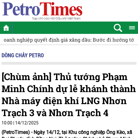
ĐBQH Tạ Đình Thi: Cần thiết lập cơ chế khai thác hạ tầng
DÒNG CHẢY PETRO
[Chùm ảnh] Thủ tướng Phạm
Minh Chính dự lễ khánh thành
Nhà máy điện khí LNG Nhơn
Trạch 3 và Nhơn Trạch 4
10:00 | 14/12/2025
(PetroTimes) -
Ngày 14/12, tại Khu công nghiệp Ông Kèo, xã