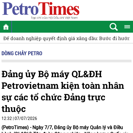
ng tới thị trường ổn định và cạnh tranh
ĐBQH Tạ Đình Thi:
DÒNG CHẢY PETRO
Đảng ủy Bộ máy QL&ĐH
Petrovietnam kiện toàn nhân
sự các tổ chức Đảng trực
thuộc
12:32 | 07/07/2026
(PetroTimes) -
Ngày 7/7, Đảng ủy Bộ máy Quản lý và Điều