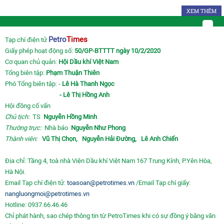
XEM THÊM
Petro
Times
Tạp chí điện tử
Giấy phép hoạt động số:
50/GP-BTTTT ngày 10/2/2020
Cơ quan chủ quản:
Hội Dầu khí Việt Nam
Tổng biên tập:
Phạm Thuận Thiên
Phó Tổng biên tập: -
Lê Hà Thanh Ngọc
- Lê Thị Hồng Anh
Hội đồng cố vấn
Chủ tịch:
TS
Nguyễn Hồng Minh
Thường trực:
Nhà báo
Nguyễn Như Phong
Thành viên:
Vũ Thị Chọn,
Nguyễn Hải Đường,
Lê Anh Chiến
Địa chỉ: Tầng 4, toà nhà Viện Dầu khí Việt Nam 167 Trung Kính, P.Yên Hòa,
Hà Nội.
Email Tạp chí điện tử:
toasoan@petrotimes.vn
/Email Tạp chí giấy:
nangluongmoi@petrotimes.vn
Hotline: 0937.66.46.46
Chỉ phát hành, sao chép thông tin từ PetroTimes khi có sự đồng ý bằng văn