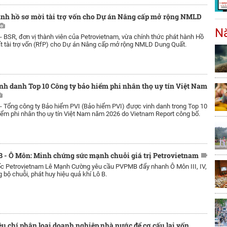
ành hồ sơ mời tài trợ vốn cho Dự án Nâng cấp mở rộng NMLD
Nă
 -
BSR, đơn vị thành viên của Petrovietnam, vừa chính thức phát hành Hồ
t tài trợ vốn (RfP) cho Dự án Nâng cấp mở rộng NMLD Dung Quất.
nh danh Top 10 Công ty bảo hiểm phi nhân thọ uy tín Việt Nam
 -
Tổng công ty Bảo hiểm PVI (Bảo hiểm PVI) được vinh danh trong Top 10
iểm phi nhân thọ uy tín Việt Nam năm 2026 do Vietnam Report công bố.
B - Ô Môn: Minh chứng sức mạnh chuỗi giá trị Petrovietnam
c Petrovietnam Lê Mạnh Cường yêu cầu PVPMB đẩy nhanh Ô Môn III, IV,
bộ chuỗi, phát huy hiệu quả khí Lô B.
êu chí phân loại doanh nghiệp nhà nước để cơ cấu lại vốn