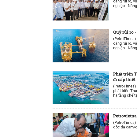
càng rủi ro, 
nghiệp - Năng
Quỹ rủi ro 
(PetroTimes)
càng rủi ro, 
nghiệp - Năng
Phát triển 
đi cấp thiết
(PetroTimes)
phát triển Tr
hạ tầng chế tạ
Petrovietna
(PetroTimes)
độc da cam/di