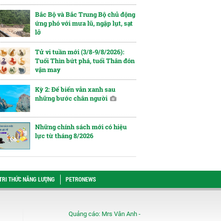
Bắc Bộ và Bắc Trung Bộ chủ động
ứng phó với mưa lũ, ngập lụt, sạt
lở
Tử vi tuần mới (3/8-9/8/2026):
Tuổi Thìn bứt phá, tuổi Thân đón
vận may
Kỳ 2: Để biển vẫn xanh sau
những bước chân người
Những chính sách mới có hiệu
lực từ tháng 8/2026
TRI THỨC NĂNG LƯỢNG
PETRONEWS
Quảng cáo:
Mrs Vân Anh -