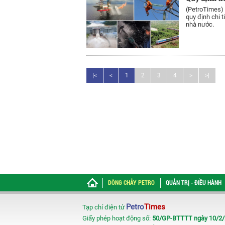
(PetroTimes)
quy định chi t
nhà nước.
|<
<
1
2
3
4
>
>|
DÒNG CHẢY PETRO
QUẢN TRỊ - ĐIỀU HÀNH
Petro
Times
Tạp chí điện tử
Giấy phép hoạt động số:
50/GP-BTTTT ngày 10/2