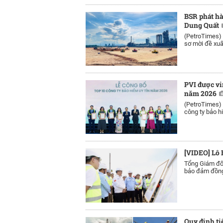
BSR phát h
Dung Quất
(PetroTimes)
sơ mời đề xuấ
PVI được vi
năm 2026
(PetroTimes)
công ty bảo h
[VIDEO] Lô 
Tổng Giám đố
bảo đảm đồng 
Quy định ti