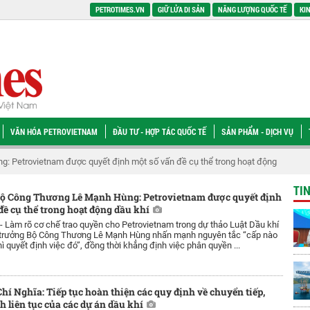
PETROTIMES.VN
GIỮ LỬA DI SẢN
NĂNG LƯỢNG QUỐC TẾ
KIN
VĂN HÓA PETROVIETNAM
ĐẦU TƯ - HỢP TÁC QUỐC TẾ
SẢN PHẨM - DỊCH VỤ
ovietnam được quyết định một số vấn đề cụ thể trong hoạt động dầu khí
ĐB
TI
Bộ Công Thương Lê Mạnh Hùng: Petrovietnam được quyết định
đề cụ thể trong hoạt động dầu khí
 -
Làm rõ cơ chế trao quyền cho Petrovietnam trong dự thảo Luật Dầu khí
ộ trưởng Bộ Công Thương Lê Mạnh Hùng nhấn mạnh nguyên tắc “cấp nào
ì quyết định việc đó”, đồng thời khẳng định việc phân quyền ...
í Nghĩa: Tiếp tục hoàn thiện các quy định về chuyển tiếp,
h liên tục của các dự án dầu khí