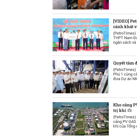
[VIDEO] Pe
cánh khát v
(PetroTimes)
THPT Nam Đàn 
ngân sách và 
Quyết tâm đ
(PetroTimes)
Phú 1 cùng cá
đưa Dự án NM
Kho cảng PV
trị khí
(PetroTimes)
cảng PV GAS V
khí của Tổng 