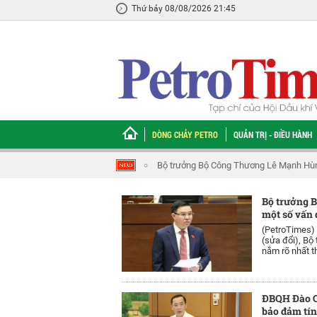
Thứ bảy 08/08/2026 21:45
DÒNG CHẢY PETRO
QUẢN TRỊ - ĐIỀU HÀNH
Bộ trưởng Bộ Công Thương Lê Mạnh Hùng: Petr
Bộ trưởng 
một số vấn 
(PetroTimes)
(sửa đổi), B
nắm rõ nhất th
ĐBQH Đào Ch
bảo đảm tín