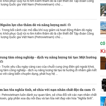
việc khôi phục Quỹ rủi ro tìm kiếm thăm dò là cần thiết để Tập đoàn Công
 lượng Quốc gia Việt Nam (Petrovietnam) chủ ...
- Nguồn lực cho thăm dò và năng lượng mới
 -
Trong bối cảnh các mỏ dầu khí suy giảm và hoạt động thăm dò ngày
việc khôi phục Quỹ rủi ro tìm kiếm thăm dò là cần thiết để Tập đoàn Công
 lượng Quốc gia Việt Nam (Petrovietnam) chủ ...
CÓ
Ki
Trung tâm công nghiệp - dịch vụ năng lượng tái tạo: Một hướng
 -
Trước yêu cầu ngày càng cao của chuỗi cung ứng điện gió ngoài khơi,
ung tâm công nghiệp - dịch vụ năng lượng tái tạo là hướng đi nhằm gắn kết
o với cảng biển chuyên dụng, phát huy hệ ...
m lan tỏa nghĩa tình, sẻ chia với nạn nhân chất độc da cam
 -
Petrovietnam luôn dành sự quan tâm, sẻ chia đối với các nạn nhân chất
oxin, góp phần xoa dịu nỗi đau và lan tỏa nét đẹp văn hóa “Nghĩa tình”.