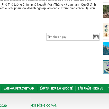
 -
Phó Thủ tướng Chính phủ Nguyễn Văn Thắng ký ban hành Quyết định
iết tiêu chí phân loại doanh nghiệp làm căn cứ thực hiện cơ cấu lại vốn
VĂN HÓA PETROVIETNAM
ĐẦU TƯ - HỢP TÁC QUỐC TẾ
SẢN PHẨM - DỊCH VỤ
HỘI ĐỒNG CỐ VẤN
/2020