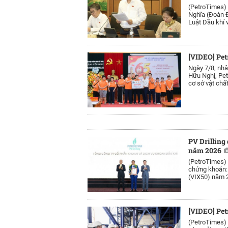
(PetroTimes)
Nghĩa (Đoàn Đ
Luật Dầu khí v
[VIDEO] Pet
Ngày 7/8, nh
Hữu Nghị, Pet
cơ sở vật chất
PV Drilling
năm 2026
(PetroTimes)
chứng khoán: 
(VIX50) năm 
[VIDEO] Pet
(PetroTimes)