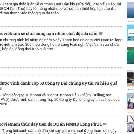
 -
Tham gia thảo luận về dự thảo Luật Dầu khí (sửa đổi), đại biểu Đào Chí
BQH Cần Thơ) bày tỏ thống nhất cao với sự cần thiết tiếp tục sửa đổi
à tán thành việc thông qua dự thảo ...
rovietnam sẻ chia cùng nạn nhân chất độc da cam
ân chương trình kỷ niệm 65 năm Ngày Thảm họa da cam Việt Nam tại làng
rovietnam trao 300 triệu đồng hỗ trợ Làng Hữu nghị Việt Nam sửa chữa
, bếp ăn, đồng thời trao quà cho ...
 được vinh danh Top 50 Công ty Đại chúng uy tín và hiệu quả
 -
Tổng công ty CP Khoan và Dịch vụ Khoan Dầu khí (PV Drilling; mã
PVD) được vinh danh trong Top 50 Công ty Đại chúng uy tín và hiệu quả
2026.
rovietnam thúc đẩy tiến độ Dự án NMNĐ Long Phú 1
 -
Trong bối cảnh các mỏ dầu khí suy giảm và hoạt động thăm dò ngày