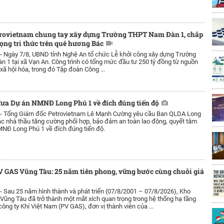
trovietnam chung tay xây dựng Trường THPT Nam Đàn 1, chắp
ọng tri thức trên quê hương Bác
 -
Ngày 7/8, UBND tỉnh Nghệ An tổ chức Lễ khởi công xây dựng Trường
1 tại xã Vạn An. Công trình có tổng mức đầu tư 250 tỷ đồng từ nguồn
xã hội hóa, trong đó Tập đoàn Công ...
ưa Dự án NMNĐ Long Phú 1 về đích đúng tiến độ
 -
Tổng Giám đốc Petrovietnam Lê Mạnh Cường yêu cầu Ban QLDA Long
c nhà thầu tăng cường phối hợp, bảo đảm an toàn lao động, quyết tâm
NĐ Long Phú 1 về đích đúng tiến độ.
 GAS Vũng Tàu: 25 năm tiên phong, vững bước cùng chuỗi giá
 -
Sau 25 năm hình thành và phát triển (07/8/2001 – 07/8/2026), Kho
ũng Tàu đã trở thành một mắt xích quan trọng trong hệ thống hạ tầng
công ty Khí Việt Nam (PV GAS), đơn vị thành viên của ...