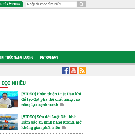
H TẾ XÂY DỰNG
TRI THỨC NĂNG LƯỢNG
PETRONEWS
QH Đào Chí Nghĩa: Tiếp tục hoàn thiện các quy định về chuyển tiếp, bảo đảm tín
N ĐỌC NHIỀU
[VIDEO] Hoàn thiện Luật Dầu khí
để tạo đột phá thể chế, nâng cao
năng lực cạnh tranh
[VIDEO] Sửa đổi Luật Dầu khí:
Đảm bảo an ninh năng lượng, mở
không gian phát triển