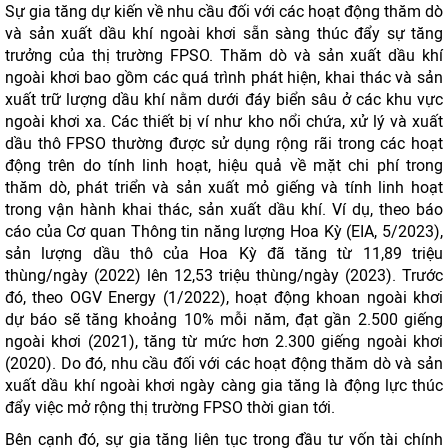
Sự gia tăng dự kiến ​​về nhu cầu đối với các hoạt động thăm dò
và sản xuất dầu khí ngoài khơi sẵn sàng thúc đẩy sự tăng
trưởng của thị trường FPSO. Thăm dò và sản xuất dầu khí
ngoài khơi bao gồm các quá trình phát hiện, khai thác và sản
xuất trữ lượng dầu khí nằm dưới đáy biển sâu ở các khu vực
ngoài khơi xa. Các thiết bị ví như kho nổi chứa, xử lý và xuất
dầu thô FPSO thường được sử dụng rộng rãi trong các hoạt
động trên do tính linh hoạt, hiệu quả về mặt chi phí trong
thăm dò, phát triển và sản xuất mỏ giếng và tính linh hoạt
trong vận hành khai thác, sản xuất dầu khí. Ví dụ, theo báo
cáo của Cơ quan Thông tin năng lượng Hoa Kỳ (EIA, 5/2023),
sản lượng dầu thô của Hoa Kỳ đã tăng từ 11,89 triệu
thùng/ngày (2022) lên 12,53 triệu thùng/ngày (2023). Trước
đó, theo OGV Energy (1/2022), hoạt động khoan ngoài khơi
dự báo ​​sẽ tăng khoảng 10% mỗi năm, đạt gần 2.500 giếng
ngoài khơi (2021), tăng từ mức hơn 2.300 giếng ngoài khơi
(2020). Do đó, nhu cầu đối với các hoạt động thăm dò và sản
xuất dầu khí ngoài khơi ngày càng gia tăng là động lực thúc
đẩy việc mở rộng thị trường FPSO thời gian tới.
Bên cạnh đó, sự gia tăng liên tục trong đầu tư vốn tài chính