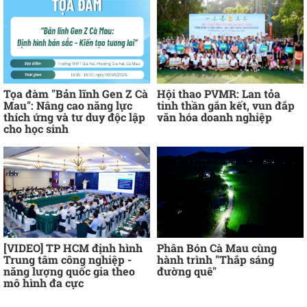
Tọa đàm "Bản lĩnh Gen Z Cà
Hội thao PVMR: Lan tỏa
Mau": Nâng cao năng lực
tinh thần gắn kết, vun đắp
thích ứng và tư duy độc lập
văn hóa doanh nghiệp
cho học sinh
[VIDEO] TP HCM định hình
Phân Bón Cà Mau cùng
Trung tâm công nghiệp -
hành trình "Thắp sáng
năng lượng quốc gia theo
đường quê"
mô hình đa cực