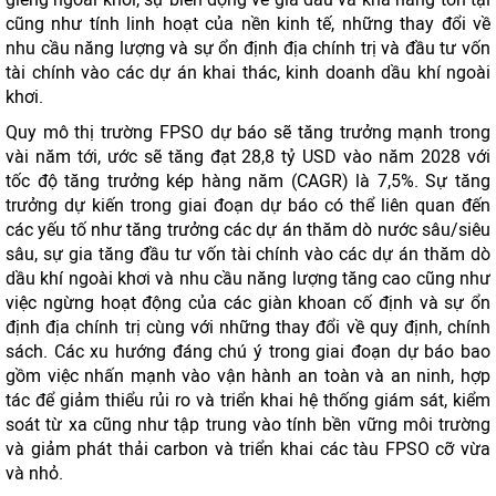
cũng như tính linh hoạt của nền kinh tế, những thay đổi về
nhu cầu năng lượng và sự ổn định địa chính trị và đầu tư vốn
tài chính vào các dự án khai thác, kinh doanh dầu khí ngoài
khơi.
Quy mô thị trường FPSO dự báo ​​sẽ tăng trưởng mạnh trong
vài năm tới, ước sẽ tăng đạt 28,8 tỷ USD vào năm 2028 với
tốc độ tăng trưởng kép hàng năm (CAGR) là 7,5%. Sự tăng
trưởng dự kiến ​​trong giai đoạn dự báo có thể liên quan đến
các yếu tố như tăng trưởng các dự án thăm dò nước sâu/siêu
sâu, sự gia tăng đầu tư vốn tài chính vào các dự án thăm dò
dầu khí ngoài khơi và nhu cầu năng lượng tăng cao cũng như
việc ngừng hoạt động của các giàn khoan cố định và sự ổn
định địa chính trị cùng với những thay đổi về quy định, chính
sách. Các xu hướng đáng chú ý trong giai đoạn dự báo bao
gồm việc nhấn mạnh vào vận hành an toàn và an ninh, hợp
tác để giảm thiểu rủi ro và triển khai hệ thống giám sát, kiểm
soát từ xa cũng như tập trung vào tính bền vững môi trường
và giảm phát thải carbon và triển khai các tàu FPSO cỡ vừa
và nhỏ.