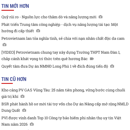
TIN MỚI HƠN
Quỹ rủi ro - Nguồn lực cho thăm dò và năng lượng mới
Phát triển Trung tâm công nghiệp - dịch vụ năng lượng tái tạo: Một
hướng đi cấp thiết
Petrovietnam lan tỏa nghĩa tình, sẻ chia với nạn nhân chất độc da cam
[VIDEO] Petrovietnam chung tay xây dựng Trường THPT Nam Đàn 1,
chắp cánh khát vọng tri thức trên quê hương Bác
Quyết tâm đưa Dự án NMNĐ Long Phú 1 về đích đúng tiến độ
TIN CŨ HƠN
Kho cảng PV GAS Vũng Tàu: 25 năm tiên phong, vững bước cùng chuỗi
giá trị khí
BSR phát hành hồ sơ mời tài trợ vốn cho Dự án Nâng cấp mở rộng NMLD
Dung Quất
PVI được vinh danh Top 10 Công ty bảo hiểm phi nhân thọ uy tín Việt
Nam năm 2026