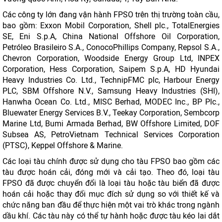
Các công ty lớn đang vận hành FPSO trên thị trường toàn cầu,
bao gồm: Exxon Mobil Corporation, Shell plc., TotalEnergies
SE, Eni S.p.A, China National Offshore Oil Corporation,
Petróleo Brasileiro S.A., ConocoPhillips Company, Repsol S.A.,
Chevron Corporation, Woodside Energy Group Ltd, INPEX
Corporation, Hess Corporation, Saipem S.p.A, HD Hyundai
Heavy Industries Co. Ltd., TechnipFMC plc, Harbour Energy
PLC, SBM Offshore N.V., Samsung Heavy Industries (SHI),
Hanwha Ocean Co. Ltd., MISC Berhad, MODEC Inc., BP Plc.,
Bluewater Energy Services B.V., Teekay Corporation, Sembcorp
Marine Ltd, Bumi Armada Berhad, BW Offshore Limited, DOF
Subsea AS, PetroVietnam Technical Services Corporation
(PTSC), Keppel Offshore & Marine.
Các loại tàu chính được sử dụng cho tàu FPSO bao gồm các
tàu được hoán cải, đóng mới và cải tạo. Theo đó, loại tàu
FPSO đã được chuyển đổi là loại tàu hoặc tàu biển đã được
hoán cải hoặc thay đổi mục đích sử dụng so với thiết kế và
chức năng ban đầu để thực hiện một vai trò khác trong ngành
dầu khí. Các tàu này có thể tự hành hoặc được tàu kéo lai dắt