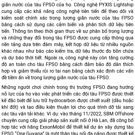
giãn nước của tàu FPSO của họ. Công nghệ PYXIS Lightship
cung cấp các khả năng công nghệ tiên tiến để theo dõi và
kiểm soát chính xác trọng lượng giãn nước của tàu FPSO
bằng cách sử dụng các cảm biến và phân tích dữ liệu tiên
tiến. Thông tin theo thời gian thực về sự phân bổ trọng lượng
và những thay đổi trong tàu FPSO được cung cấp thông qua
nền tảng dựa trên đám mây, kết hợp dữ liệu từ nhiều nguồn
khác nhau như báo cáo kiểm tra, dữ liệu thước đo bồn chứa
và dự báo thời tiết. Ngoài ra, công nghệ này còn tăng cường
độ an toàn cho tàu FPSO bằng cách đảm bảo độ dằn thích
hợp và giảm thiểu rủi ro tai nạn bằng cách xác định các vấn
đề tiềm ẩn về trọng lượng giãn nước của tàu FPSO.
Những người chơi chính trong thị trường FPSO đang hướng
nỗ lực của họ vào việc phát triển các đội tàu FPSO được thiết
kế đặc biệt để lưu trữ hydrocarbon được chiết xuất (dầu hoặc
khí đốt) và tạo điều kiện thuận lợi cho quá trình dỡ tải sang
các tàu vận tải khác. Ví dụ: vào tháng 11/2022, SBM Offshore
chuyên cung cấp giải pháp sản xuất nổi ở Hà Lan, đã công bố
hợp tác với hãng ExxonMobil để thiết kế dự án xây dựng tàu
FPSO “One Guyana” là một thân tàu nổi đa năng được thiết kế