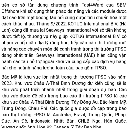
trên cơ sở tận dụng chương trình Fast4Ward của SBM
Offshore khi sử dụng thân phao đa năng và các module được
đặt cao trên mặt boong tàu nổi cũng được tiêu chuẩn hóa một
cách khác nhau. Tháng 9/2022, KOTUG International B.V. (Hà
Lan) cũng đã mua lại Seaways International với số tiền không
được tiết lộ, thương vụ này giúp KOTUG International B.V. có
phạm vi tiếp cận địa lý rộng hơn, tiếp cận các thị trường mới
và nâng cao chuyên môn để cạnh tranh trong thị trường FPSO
đang phát triển. Seaways International (UAE) hiện cũng vận
hành các tàu hỗ trợ ngoài khơi và cung cấp các dịch vụ hàng
hải cho ngành năng lượng toàn cầu, bao gồm FPSO.
Bắc Mỹ là khu vực lớn nhất trong thị trường FPSO vào năm
2023. Khu vực Châu Á-Thái Bình Dương dự kiến cũng ​​sẽ là
khu vực phát triển nhanh nhất trong giai đoạn dự báo. Các
khu vực được đề cập trong báo cáo thị trường FPSO là các
khu vực Châu Á-Thái Bình Dương, Tây-Đông Âu, Bắc-Nam Mỹ,
Trung Đông, Châu Phi. Các quốc gia được đề cập trong báo
cáo thị trường FPSO là Australia, Brazil, Trung Quốc, Pháp,
Đức, Ấn Độ, Indonesia, Nhật Bản, CHLB Nga, Hàn Quốc,
Vương quốc Anh, Hoa Kỳ, Canada, Ý, Tây Ban Nha.