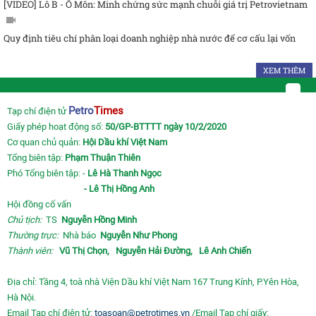
[VIDEO] Lô B - Ô Môn: Minh chứng sức mạnh chuỗi giá trị Petrovietnam
Quy định tiêu chí phân loại doanh nghiệp nhà nước để cơ cấu lại vốn
XEM THÊM
Petro
Times
Tạp chí điện tử
Giấy phép hoạt động số:
50/GP-BTTTT ngày 10/2/2020
Cơ quan chủ quản:
Hội Dầu khí Việt Nam
Tổng biên tập:
Phạm Thuận Thiên
Phó Tổng biên tập: -
Lê Hà Thanh Ngọc
- Lê Thị Hồng Anh
Hội đồng cố vấn
Chủ tịch:
TS
Nguyễn Hồng Minh
Thường trực:
Nhà báo
Nguyễn Như Phong
Thành viên:
Vũ Thị Chọn,
Nguyễn Hải Đường,
Lê Anh Chiến
Địa chỉ: Tầng 4, toà nhà Viện Dầu khí Việt Nam 167 Trung Kính, P.Yên Hòa,
Hà Nội.
Email Tạp chí điện tử:
toasoan@petrotimes.vn
/Email Tạp chí giấy: