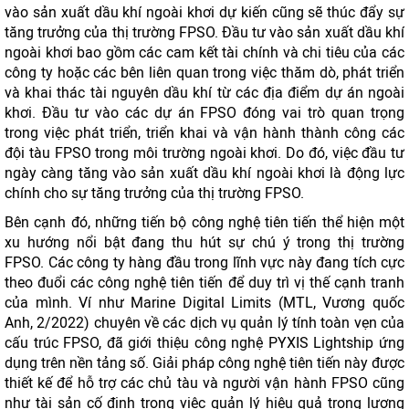
vào sản xuất dầu khí ngoài khơi dự kiến ​​cũng sẽ thúc đẩy sự
tăng trưởng của thị trường FPSO. Đầu tư vào sản xuất dầu khí
ngoài khơi bao gồm các cam kết tài chính và chi tiêu của các
công ty hoặc các bên liên quan trong việc thăm dò, phát triển
và khai thác tài nguyên dầu khí từ các địa điểm dự án ngoài
khơi. Đầu tư vào các dự án FPSO đóng vai trò quan trọng
trong việc phát triển, triển khai và vận hành thành công các
đội tàu FPSO trong môi trường ngoài khơi. Do đó, việc đầu tư
ngày càng tăng vào sản xuất dầu khí ngoài khơi là động lực
chính cho sự tăng trưởng của thị trường FPSO.
Bên cạnh đó, những tiến bộ công nghệ tiên tiến thể hiện một
xu hướng nổi bật đang thu hút sự chú ý trong thị trường
FPSO. Các công ty hàng đầu trong lĩnh vực này đang tích cực
theo đuổi các công nghệ tiên tiến để duy trì vị thế cạnh tranh
của mình. Ví như Marine Digital Limits (MTL, Vương quốc
Anh, 2/2022) chuyên về các dịch vụ quản lý tính toàn vẹn của
cấu trúc FPSO, đã giới thiệu công nghệ PYXIS Lightship ứng
dụng trên nền tảng số. Giải pháp công nghệ tiên tiến này được
thiết kế để hỗ trợ các chủ tàu và người vận hành FPSO cũng
như tài sản cố định trong việc quản lý hiệu quả trọng lượng