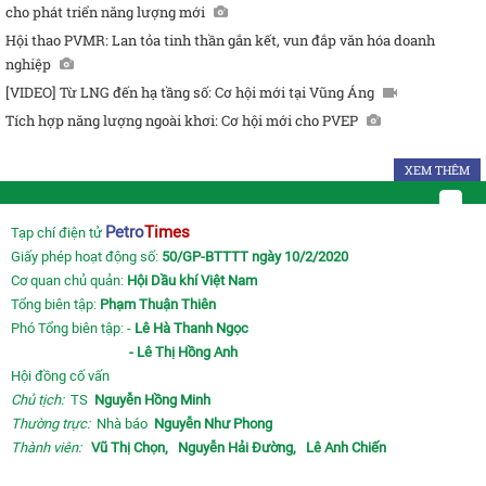
cho phát triển năng lượng mới
Hội thao PVMR: Lan tỏa tinh thần gắn kết, vun đắp văn hóa doanh
nghiệp
[VIDEO] Từ LNG đến hạ tầng số: Cơ hội mới tại Vũng Áng
Tích hợp năng lượng ngoài khơi: Cơ hội mới cho PVEP
XEM THÊM
Petro
Times
Tạp chí điện tử
Giấy phép hoạt động số:
50/GP-BTTTT ngày 10/2/2020
Cơ quan chủ quản:
Hội Dầu khí Việt Nam
Tổng biên tập:
Phạm Thuận Thiên
Phó Tổng biên tập: -
Lê Hà Thanh Ngọc
- Lê Thị Hồng Anh
Hội đồng cố vấn
Chủ tịch:
TS
Nguyễn Hồng Minh
Thường trực:
Nhà báo
Nguyễn Như Phong
Thành viên:
Vũ Thị Chọn,
Nguyễn Hải Đường,
Lê Anh Chiến