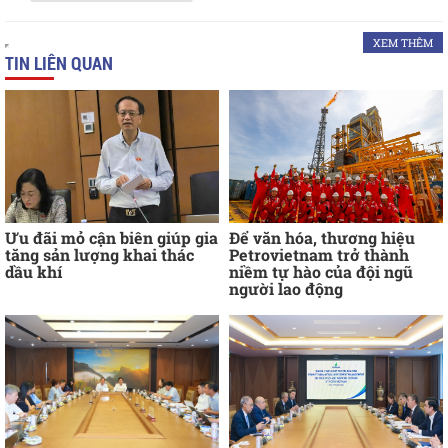
XEM THÊM
TIN LIÊN QUAN
Ưu đãi mỏ cận biên giúp gia
Để văn hóa, thương hiệu
tăng sản lượng khai thác
Petrovietnam trở thành
dầu khí
niềm tự hào của đội ngũ
người lao động