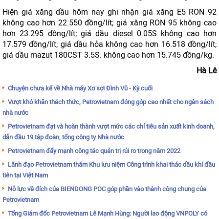
Hiện giá xăng dầu hôm nay ghi nhận giá xăng E5 RON 92
không cao hơn 22.550 đồng/lít; giá xăng RON 95 không cao
hơn 23.295 đồng/lít; giá dầu diesel 0.05S không cao hơn
17.579 đồng/lít; giá dầu hỏa không cao hơn 16.518 đồng/lít;
giá dầu mazut 180CST 3.5S: không cao hơn 15.745 đồng/kg.
Hà Lê
Chuyện chưa kể về Nhà máy Xơ sợi Đình Vũ - Kỳ cuối
Vượt khó khăn thách thức, Petrovietnam đóng góp cao nhất cho ngân sách
nhà nước
Petrovietnam đạt và hoàn thành vượt mức các chỉ tiêu sản xuất kinh doanh,
dẫn đầu 19 tập đoàn, tổng công ty Nhà nước
Petrovietnam đẩy mạnh công tác quản trị rủi ro trong năm 2022
Lãnh đạo Petrovietnam thăm Khu lưu niệm Công trình khai thác dầu khí đầu
tiên tại Việt Nam
Nỗ lực về đích của BIENDONG POC góp phần vào thành công chung của
Petrovietnam
Tổng Giám đốc Petrovietnam Lê Mạnh Hùng: Người lao động VNPOLY có