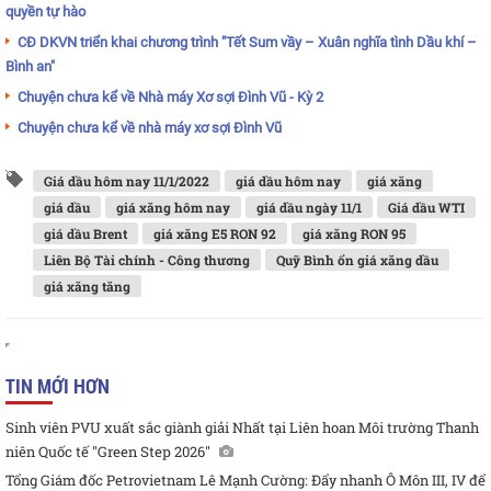
quyền tự hào
CĐ DKVN triển khai chương trình "Tết Sum vầy – Xuân nghĩa tình Dầu khí –
Bình an"
Chuyện chưa kể về Nhà máy Xơ sợi Đình Vũ - Kỳ 2
Chuyện chưa kể về nhà máy xơ sợi Đình Vũ
Giá dầu hôm nay 11/1/2022
giá dầu hôm nay
giá xăng
giá dầu
giá xăng hôm nay
giá dầu ngày 11/1
Giá dầu WTI
giá dầu Brent
giá xăng E5 RON 92
giá xăng RON 95
Liên Bộ Tài chính - Công thương
Quỹ Bình ổn giá xăng dầu
giá xăng tăng
TIN MỚI HƠN
Sinh viên PVU xuất sắc giành giải Nhất tại Liên hoan Môi trường Thanh
niên Quốc tế "Green Step 2026"
Tổng Giám đốc Petrovietnam Lê Mạnh Cường: Đẩy nhanh Ô Môn III, IV để