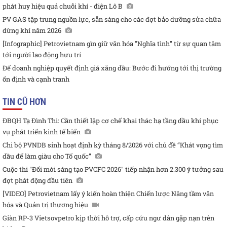
phát huy hiệu quả chuỗi khí - điện Lô B
PV GAS tập trung nguồn lực, sẵn sàng cho các đợt bảo dưỡng sửa chữa
dừng khí năm 2026
[Infographic] Petrovietnam gìn giữ văn hóa "Nghĩa tình" từ sự quan tâm
tới người lao động hưu trí
Để doanh nghiệp quyết định giá xăng dầu: Bước đi hướng tới thị trường
ổn định và cạnh tranh
TIN CŨ HƠN
ĐBQH Tạ Đình Thi: Cần thiết lập cơ chế khai thác hạ tầng dầu khí phục
vụ phát triển kinh tế biển
Chi bộ PVNDB sinh hoạt định kỳ tháng 8/2026 với chủ đề “Khát vọng tìm
dầu để làm giàu cho Tổ quốc”
Cuộc thi "Đổi mới sáng tạo PVCFC 2026" tiếp nhận hơn 2.300 ý tưởng sau
đợt phát động đầu tiên
[VIDEO] Petrovietnam lấy ý kiến hoàn thiện Chiến lược Nâng tầm văn
hóa và Quản trị thương hiệu
Giàn RP-3 Vietsovpetro kịp thời hỗ trợ, cấp cứu ngư dân gặp nạn trên