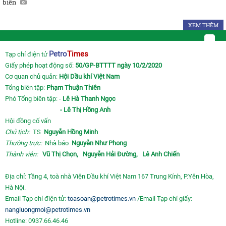
biển
XEM THÊM
Petro
Times
Tạp chí điện tử
Giấy phép hoạt động số:
50/GP-BTTTT ngày 10/2/2020
Cơ quan chủ quản:
Hội Dầu khí Việt Nam
Tổng biên tập:
Phạm Thuận Thiên
Phó Tổng biên tập: -
Lê Hà Thanh Ngọc
- Lê Thị Hồng Anh
Hội đồng cố vấn
Chủ tịch:
TS
Nguyễn Hồng Minh
Thường trực:
Nhà báo
Nguyễn Như Phong
Thành viên:
Vũ Thị Chọn,
Nguyễn Hải Đường,
Lê Anh Chiến
Địa chỉ: Tầng 4, toà nhà Viện Dầu khí Việt Nam 167 Trung Kính, P.Yên Hòa,
Hà Nội.
Email Tạp chí điện tử:
toasoan@petrotimes.vn
/Email Tạp chí giấy:
nangluongmoi@petrotimes.vn
Hotline: 0937.66.46.46