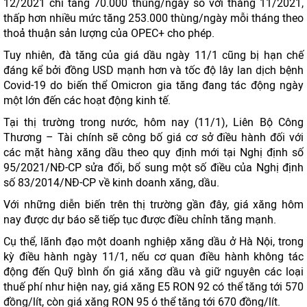
12/2021 chỉ tăng 70.000 thùng/ngày so với tháng 11/2021,
thấp hơn nhiều mức tăng 253.000 thùng/ngày mỗi tháng theo
thoả thuận sản lượng của OPEC+ cho phép.
Tuy nhiên, đà tăng của giá dầu ngày 11/1 cũng bị hạn chế
đáng kể bởi đồng USD mạnh hơn và tốc độ lây lan dịch bệnh
Covid-19 do biến thể Omicron gia tăng đang tác động ngày
một lớn đến các hoạt động kinh tế.
Tại thị trường trong nước, hôm nay (11/1), Liên Bộ Công
Thương – Tài chính sẽ công bố giá cơ sở điều hành đối với
các mặt hàng xăng dầu theo quy định mới tại Nghị định số
95/2021/NĐ-CP sửa đổi, bổ sung một số điều của Nghị định
số 83/2014/NĐ-CP về kinh doanh xăng, dầu.
Với những diễn biến trên thị trường gần đây, giá xăng hôm
nay được dự báo sẽ tiếp tục được điều chỉnh tăng mạnh.
Cụ thể, lãnh đạo một doanh nghiệp xăng dầu ở Hà Nội, trong
kỳ điều hành ngày 11/1, nếu cơ quan điều hành không tác
động đến Quỹ bình ổn giá xăng dầu và giữ nguyên các loại
thuế phí như hiện nay, giá xăng E5 RON 92 có thể tăng tới 570
đồng/lít, còn giá xăng RON 95 ó thể tăng tới 670 đồng/lít.