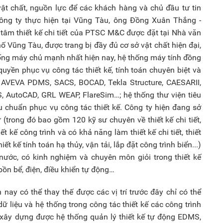
 vật chất, nguồn lực để các khách hàng và chủ đầu tư tin
o công ty thực hiện tại Vũng Tàu, ông Đồng Xuân Thắng -
 tâm thiết kế chi tiết của PTSC M&C được đặt tại Nhà văn
 Vũng Tàu, được trang bị đầy đủ cơ sở vật chất hiện đại,
hống máy chủ mạnh nhất hiện nay, hệ thống máy tính đồng
uyền phục vụ công tác thiết kế, tính toán chuyên biệt và
, AVEVA PDMS, SACS, BOCAD, Tekla Structure, CAESARII,
, AutoCAD, GRL WEAP, FlareSim…; hệ thống thư viện tiêu
êu chuẩn phục vụ công tác thiết kế. Công ty hiện đang sở
(trong đó bao gồm 120 kỹ sư chuyên về thiết kế chi tiết,
t kế công trình và có khả năng làm thiết kế chi tiết, thiết
hiết kế tính toán hạ thủy, vận tải, lắp đặt công trình biển...)
 nước, có kinh nghiệm và chuyên môn giỏi trong thiết kế
bồn bể, điện, điều khiển tự động…
nay có thể thay thế được các vị trí trước đây chỉ có thể
ữ liệu và hệ thống trong công tác thiết kế các công trình
 xây dựng được hệ thống quản lý thiết kế tự động EDMS,