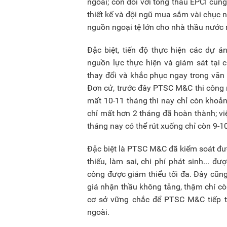
ngoài; còn đối với tổng thầu EPCI cũng
thiết kế và đội ngũ mua sắm vài chục n
nguồn ngoại tệ lớn cho nhà thầu nước 
Đặc biệt, tiến độ thực hiện các dự 
nguồn lực thực hiện và giám sát tại 
thay đổi và khắc phục ngay trong văn
Đơn cử, trước đây PTSC M&C thi công 
mất 10-11 tháng thì nay chỉ còn kho
chỉ mất hơn 2 tháng đã hoàn thành; việ
tháng nay có thể rút xuống chỉ còn 9-1
Đặc biệt là PTSC M&C đã kiểm soát được
thiếu, làm sai, chi phí phát sinh... 
công được giảm thiểu tối đa. Đây cũ
giá nhận thầu không tăng, thậm chí cò
cơ sở vững chắc để PTSC M&C tiếp t
ngoài.