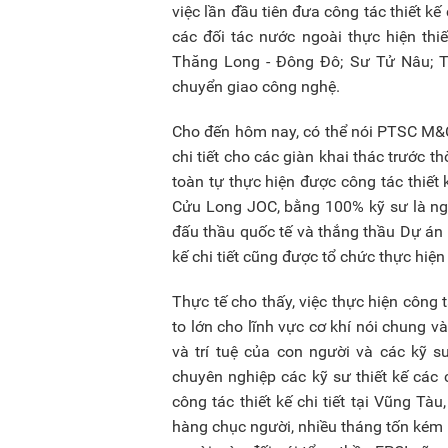
việc lần đầu tiên đưa công tác thiết kế 
các đối tác nước ngoài thực hiện thi
Thăng Long - Đông Đô; Sư Tử Nâu; T
chuyển giao công nghệ.
Cho đến hôm nay, có thể nói PTSC M&C
chi tiết cho các giàn khai thác trước t
toàn tự thực hiện được công tác thiết
Cửu Long JOC, bằng 100% kỹ sư là ng
đấu thầu quốc tế và thắng thầu Dự án 
kế chi tiết cũng được tổ chức thực hiệ
Thực tế cho thấy, việc thực hiện công t
to lớn cho lĩnh vực cơ khí nói chung v
và trí tuệ của con người và các kỹ
chuyên nghiệp các kỹ sư thiết kế các c
công tác thiết kế chi tiết tại Vũng Tà
hàng chục người, nhiều tháng tốn kém n