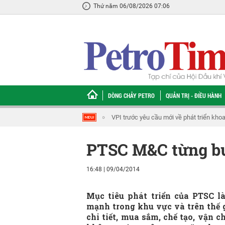
Thứ năm 06/08/2026 07:06
DÒNG CHẢY PETRO
QUẢN TRỊ - ĐIỀU HÀNH
hoa học công nghệ, đổi mới sáng tạo và chuyển đổi số
VPI và Rosatom thúc đ
PTSC M&C từng bư
16:48 | 09/04/2014
Mục tiêu phát triển của PTSC 
mạnh trong khu vực và trên thế gi
chi tiết, mua sắm, chế tạo, vận c