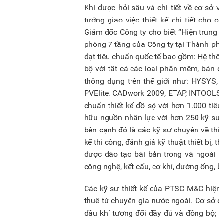
Khi được hỏi sâu và chi tiết về cơ sở
tưởng giao việc thiết kế chi tiết ch
Giám đốc Công ty cho biết “Hiện trung
phòng 7 tầng của Công ty tại Thành phố
đạt tiêu chuẩn quốc tế bao gồm: Hệ t
bộ với tất cả các loại phần mềm, bản q
thông dụng trên thế giới như: HYSYS
PVElite, CADwork 2009, ETAP, INTOOLS
chuẩn thiết kế đồ sộ với hơn 1.000 ti
hữu nguồn nhân lực với hơn 250 kỹ sư 
bên cạnh đó là các kỹ sư chuyên về thiế
kế thi công, đánh giá kỹ thuật thiết bị, t
được đào tạo bài bản trong và ngoài
công nghệ, kết cấu, cơ khí, đường ống, 
Các kỹ sư thiết kế của PTSC M&C hiện 
thuê từ chuyên gia nước ngoài. Cơ sở d
dầu khí tương đối đầy đủ và đồng bộ;