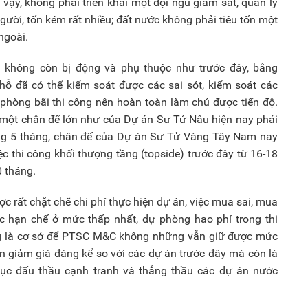
 vậy, không phải triển khai một đội ngũ giám sát, quản lý
gười, tốn kém rất nhiều; đất nước không phải tiêu tốn một
ngoài.
án không còn bị động và phụ thuộc như trước đây, bằng
chỗ đã có thể kiểm soát được các sai sót, kiểm soát các
 phòng bãi thi công nên hoàn toàn làm chủ được tiến độ.
một chân đế lớn như của Dự án Sư Tử Nâu hiện nay phải
ảng 5 tháng, chân đế của Dự án Sư Tử Vàng Tây Nam nay
c thi công khối thượng tầng (topside) trước đây từ 16-18
0 tháng.
 rất chặt chẽ chi phí thực hiện dự án, việc mua sai, mua
được hạn chế ở mức thấp nhất, dự phòng hao phí trong thi
ng là cơ sở để PTSC M&C không những vẫn giữ được mức
n giảm giá đáng kể so với các dự án trước đây mà còn là
ục đấu thầu cạnh tranh và thắng thầu các dự án nước