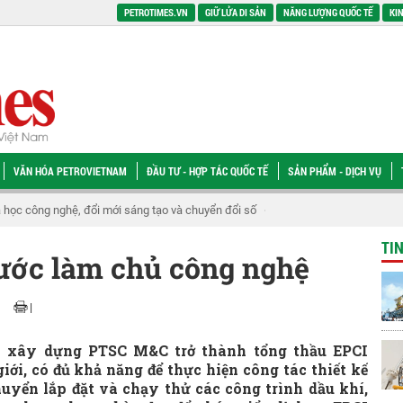
PETROTIMES.VN
GIỮ LỬA DI SẢN
NĂNG LƯỢNG QUỐC TẾ
KIN
VĂN HÓA PETROVIETNAM
ĐẦU TƯ - HỢP TÁC QUỐC TẾ
SẢN PHẨM - DỊCH VỤ
ẩy hợp tác trong lĩnh vực năng lượng hạt nhân
Cần thay đổi căn bản trong t
TI
ớc làm chủ công nghệ
|
là xây dựng PTSC M&C trở thành tổng thầu EPCI
ới, có đủ khả năng để thực hiện công tác thiết kế
huyển lắp đặt và chạy thử các công trình dầu khí,