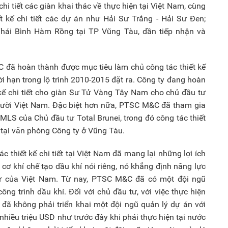
chi tiết các giàn khai thác về thực hiện tại Việt Nam, cùng
ết kế chi tiết các dự án như Hải Sư Trắng - Hải Sư Đen;
hái Bình Hàm Rồng tại TP Vũng Tàu, dần tiếp nhận và
 đã hoàn thành được mục tiêu làm chủ công tác thiết kế
hời hạn trong lộ trình 2010-2015 đặt ra. Công ty đang hoàn
 kế chi tiết cho giàn Sư Tử Vàng Tây Nam cho chủ đầu tư
ười Việt Nam. Đặc biệt hơn nữa, PTSC M&C đã tham gia
MLS của Chủ đầu tư Total Brunei, trong đó công tác thiết
n tại văn phòng Công ty ở Vũng Tàu.
ác thiết kế chi tiết tại Việt Nam đã mang lại những lợi ích
à cơ khí chế tạo dầu khí nói riêng, nó khẳng định năng lực
 sư của Việt Nam. Từ nay, PTSC M&C đã có một đội ngũ
ông trình dầu khí. Đối với chủ đầu tư, với việc thực hiện
u, đã không phải triển khai một đội ngũ quản lý dự án với
hiều triệu USD như trước đây khi phải thực hiện tại nước