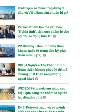
Hydrogen sẽ được ứng dụng ở
đâu và Việt Nam cần chuẩn bị gì?
Petrovietnam lan tỏa văn hóa
"Nghĩa tình", tích cực chăm lo cho
người lao động hưu trí
PV Drilling - Bản lĩnh nhà thầu
khoan quốc tế trong chu kỳ phát
triển mới (Kỳ 2)
ĐBQH Nguyễn Thị Thanh Bình:
Hoàn thiện khung pháp lý để mở
đường phát triển năng lượng
ngoài khơi
[VIDEO] Petrovietnam nâng cao
hiệu quả công tác chăm lo người
lao động hưu trí
Kỳ 5: Petrovietnam và sứ mệnh
kiến tạo năng lực quốc gia trên