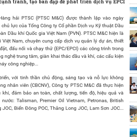
nh tranh, tạo bàn đạp để phát triển dịch vụ EPCI
Hàng hải PTSC (PTSC M&C) được thành lập vào ngày
ị chủ lực của Tổng Công ty Cổ phần Dịch vụ Kỹ thuật Dầu
oàn Dầu khí Quốc gia Việt Nam (PVN). PTSC M&C hiện là
i Việt Nam, chuyên cung cấp dịch vụ quản lý dự án, thiết
đặt, đấu nối và chạy thử (EPC/EPCI) các công trình trong
 nghệ trung tâm, giàn khai thác dầu và khí, các cấu kiện
 máy công nghiệp...
riển, với tinh thần chủ động, sáng tạo và nỗ lực không
ông nhân viên (CBCNV), Công ty PTSC M&C đã thực hiện
khí, đảm bảo an toàn, chất lượng, tiến độ, hiệu quả và
ước: Talisman, Premier Oil Vietnam, Petronas, British
g JOC, Biển Đông POC, Thăng Long JOC, Lam Sơn JOC...