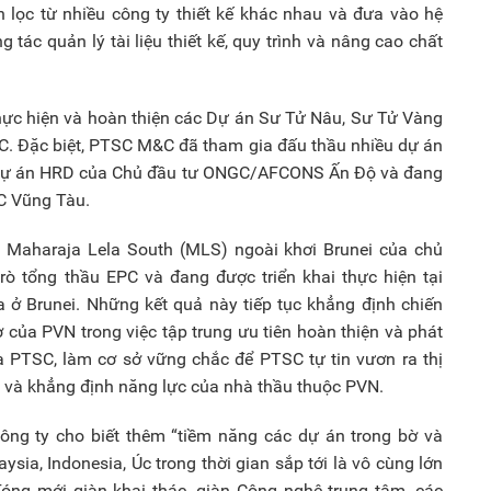
ọn lọc từ nhiều công ty thiết kế khác nhau và đưa vào hệ
 tác quản lý tài liệu thiết kế, quy trình và nâng cao chất
ực hiện và hoàn thiện các Dự án Sư Tử Nâu, Sư Tử Vàng
. Đặc biệt, PTSC M&C đã tham gia đấu thầu nhiều dự án
ầu Dự án HRD của Chủ đầu tư ONGC/AFCONS Ấn Độ và đang
SC Vũng Tàu.
Maharaja Lela South (MLS) ngoài khơi Brunei của chủ
trò tổng thầu EPC và đang được triển khai thực hiện tại
ở Brunei. Những kết quả này tiếp tục khẳng định chiến
rợ của PVN trong việc tập trung ưu tiên hoàn thiện và phát
a PTSC, làm cơ sở vững chắc để PTSC tự tin vươn ra thị
h và khẳng định năng lực của nhà thầu thuộc PVN.
g ty cho biết thêm “tiềm năng các dự án trong bờ và
ysia, Indonesia, Úc trong thời gian sắp tới là vô cùng lớn
óng mới giàn khai thác, giàn Công nghệ trung tâm, các