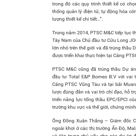
trong đó các quy trình thiết kế có ch
thống quản lý điện tử, tự động hóa công
lượng thiết kế chi tiết…”.
Trong năm 2014, PTSC M&C tiếp tục th
Tây Nam của Chủ đầu tư Cửu Long JOC
lớn nhỏ trên thế giới và đã trúng th
được triển khai thực hiện tại Cảng PT
PTSC M&C cũng đã trúng thầu Dự án 
đầu tư Total E&P Borneo B.V với vai 
Cảng PTSC Vũng Tàu và tại bãi Muara 
lược đúng đắn và vai trò chỉ đạo, hỗ t
triển năng lực tổng thầu EPC/EPCI củ
trường khu vực và thế giới, chứng min
Ông Đồng Xuân Thắng – Giám đốc Côn
ngoài khơi ở các thị trường Ấn Độ, Mala
và tập trung chủ yếu cho các dự án đ