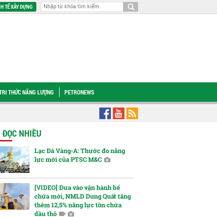
H TẾ XÂY DỰNG
TRI THỨC NĂNG LƯỢNG
PETRONEWS
ư duy quản lý hoạt động nghiên cứu khoa học
Bài 2: Những sáng kiến ấn tư
N ĐỌC NHIỀU
Lạc Đà Vàng-A: Thước đo năng
lực mới của PTSC M&C
[VIDEO] Đưa vào vận hành bể
chứa mới, NMLD Dung Quất tăng
thêm 12,5% năng lực tồn chứa
dầu thô