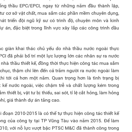
 tổng thầu EPC/EPCI, ngay từ những năm đầu thành lập,
tư cơ sở vật chất, mua sắm các phần mềm chuyên dụng,
át triển đội ngũ kỹ sư có trình độ, chuyên môn và kinh
 án, đặc biệt trong lĩnh vực xây lắp các công trình dầu
 các giàn khai thác chủ yếu do nhà thầu nước ngoài thực
PCI đã phải bố trí một lực lượng lớn các nhân sự ra nước
i nhà thầu thiết kế, đồng thời thực hiện công tác mua sắm
chục, thậm chí lên đến cả trăm người ra nước ngoài làm
khi tới cả hơn một năm. Quan trọng hơn là tình trạng bị
 kế nước ngoài, việc chậm trễ và chất lượng kém trong
 thiết bị, vật tư bị thiếu, sai sót, tỉ lệ cắt hỏng, làm hỏng
hí, giá thành dự án tăng cao.
 đoạn 2010-2015 là có thể tự thực hiện công tác thiết kế
phòng của công ty tại TP Vũng Tàu vào năm 2015. Để làm
010, với nỗ lực vượt bậc PTSC M&C đã thành công trong