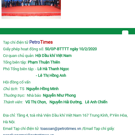
Petro
Times
Tạp chí điện tử
Giấy phép hoạt động số:
50/GP-BTTTT ngày 10/2/2020
Cơ quan chủ quản:
Hội Dầu khí Việt Nam
Tổng biên tập:
Phạm Thuận Thiên
Phó Tổng biên tập: -
Lê Hà Thanh Ngọc
- Lê Thị Hồng Anh
Hội đồng cố vấn
Chủ tịch:
TS
Nguyễn Hồng Minh
Thường trực:
Nhà báo
Nguyễn Như Phong
Thành viên:
Vũ Thị Chọn,
Nguyễn Hải Đường,
Lê Anh Chiến
Địa chỉ: Tầng 4, toà nhà Viện Dầu khí Việt Nam 167 Trung Kính, P.Yên Hòa,
Hà Nội.
Email Tạp chí điện tử:
toasoan@petrotimes.vn
/Email Tạp chí giấy: