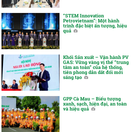
“STEM Innovation
Petrovietnam”: Một hành
trình đặc biệt ấn tượng, hiệu
quả
Khối Sản xuất – Vận hành PV
GAS: Vững vàng vị thế “trung
tâm an toàn” của hệ thống,
tiên phong dẫn dắt đổi mới
sáng tạo
GPP Cà Mau – Biểu tượng
xanh, sạch, hiện đại, an toàn
và hiệu quả