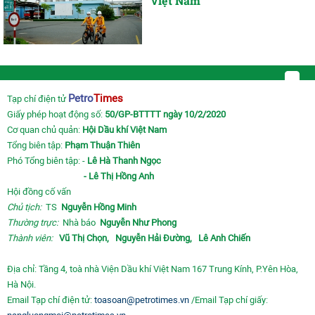
Việt Nam
Petro
Times
Tạp chí điện tử
Giấy phép hoạt động số:
50/GP-BTTTT ngày 10/2/2020
Cơ quan chủ quản:
Hội Dầu khí Việt Nam
Tổng biên tập:
Phạm Thuận Thiên
Phó Tổng biên tập: -
Lê Hà Thanh Ngọc
- Lê Thị Hồng Anh
Hội đồng cố vấn
Chủ tịch:
TS
Nguyễn Hồng Minh
Thường trực:
Nhà báo
Nguyễn Như Phong
Thành viên:
Vũ Thị Chọn,
Nguyễn Hải Đường,
Lê Anh Chiến
Địa chỉ: Tầng 4, toà nhà Viện Dầu khí Việt Nam 167 Trung Kính, P.Yên Hòa,
Hà Nội.
Email Tạp chí điện tử:
toasoan@petrotimes.vn
/Email Tạp chí giấy: