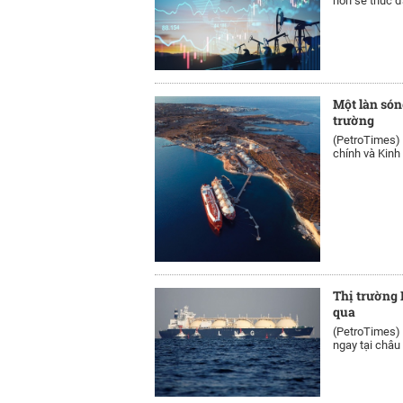
hơn sẽ thúc đẩ
Một làn són
trường
(PetroTimes)
chính và Kinh 
Thị trường 
qua
(PetroTimes)
ngay tại châu 