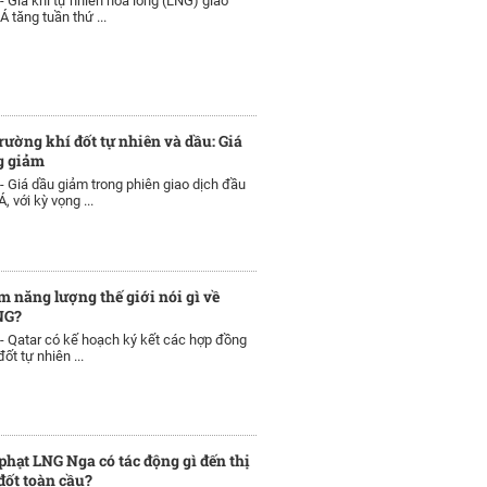
 -
Giá khí tự nhiên hóa lỏng (LNG) giao
Á tăng tuần thứ ...
trường khí đốt tự nhiên và dầu: Giá
g giảm
 -
Giá dầu giảm trong phiên giao dịch đầu
, với kỳ vọng ...
m năng lượng thế giới nói gì về
NG?
 -
Qatar có kế hoạch ký kết các hợp đồng
ốt tự nhiên ...
phạt LNG Nga có tác động gì đến thị
đốt toàn cầu?