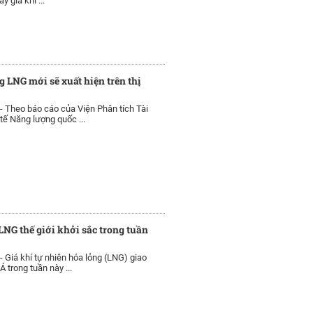
y giá khí ...
g LNG mới sẽ xuất hiện trên thị
 -
Theo báo cáo của Viện Phân tích Tài
tế Năng lượng quốc ...
LNG thế giới khởi sắc trong tuần
 -
Giá khí tự nhiên hóa lỏng (LNG) giao
Á trong tuần này ...