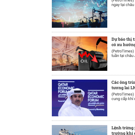
(PetroTimes)
ngay tại châu 
Dự báo thị 
có xu hướn
(PetroTimes)
tuần tại châu Á
Các ông trù
tương lai L
(PetroTimes)
cung cấp khí đ
Lệnh trừng 
trường khí 