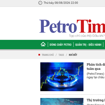
Thứ bảy 08/08/2026 22:00
DÒNG CHẢY PETRO
QUẢN TRỊ - ĐIỀU HÀNH
TRANG CHỦ
/
TAGS
/
KHÍ ĐỐT
Phân tích di
tuần qua
(PetroTimes)
ngay tại châu 
Thị trường 