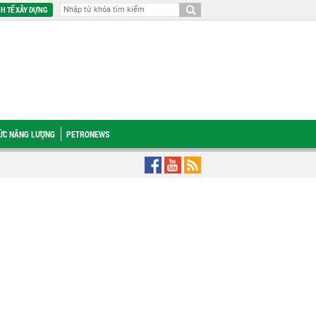
H TẾ XÂY DỰNG
HỨC NĂNG LƯỢNG
PETRONEWS