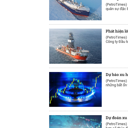
(PetroTimes)
quân sự đặc bi
Phát hiện l
(PetroTimes)
Công ty Đầu t
Dự báo xu h
(PetroTimes)
những bất ổn về
Dự đoán xu 
(PetroTimes)