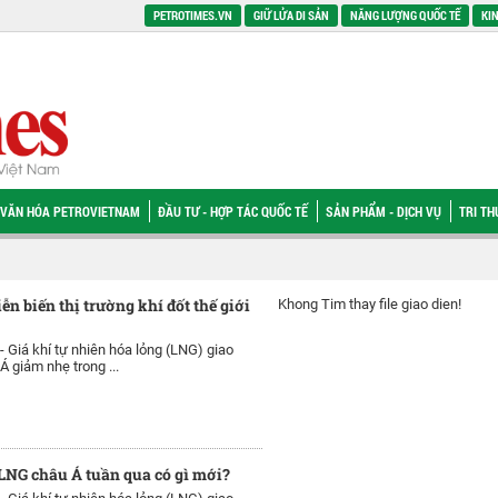
PETROTIMES.VN
GIỮ LỬA DI SẢN
NĂNG LƯỢNG QUỐC TẾ
KIN
VĂN HÓA PETROVIETNAM
ĐẦU TƯ - HỢP TÁC QUỐC TẾ
SẢN PHẨM - DỊCH VỤ
TRI T
ễn biến thị trường khí đốt thế giới
Khong Tim thay file giao dien!
 -
Giá khí tự nhiên hóa lỏng (LNG) giao
Á giảm nhẹ trong ...
LNG châu Á tuần qua có gì mới?