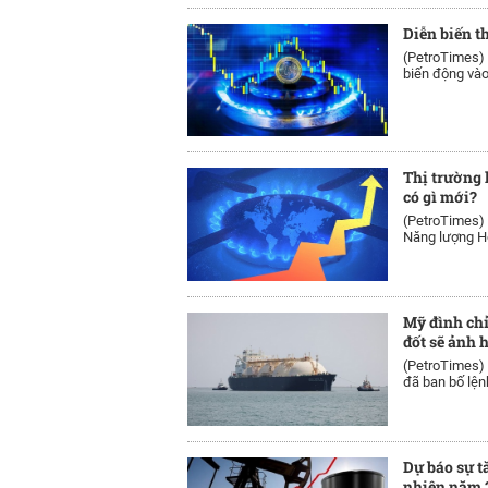
Diễn biến t
(PetroTimes)
biến động vào 
Thị trường 
có gì mới?
(PetroTimes)
Năng lượng Hoa
Mỹ đình chỉ
đốt sẽ ảnh 
(PetroTimes)
đã ban bố lện
Dự báo sự t
nhiên năm 