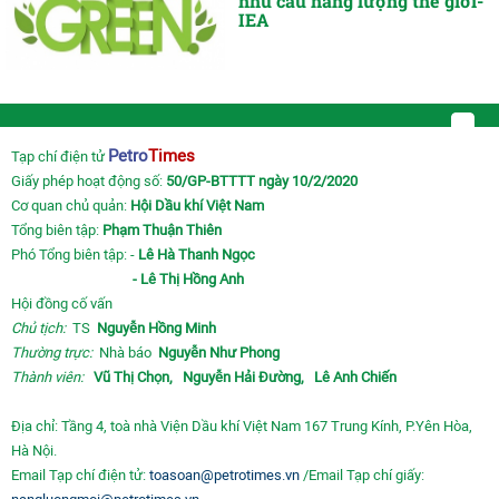
nhu cầu năng lượng thế giới-
IEA
Petro
Times
Tạp chí điện tử
Giấy phép hoạt động số:
50/GP-BTTTT ngày 10/2/2020
Cơ quan chủ quản:
Hội Dầu khí Việt Nam
Tổng biên tập:
Phạm Thuận Thiên
Phó Tổng biên tập: -
Lê Hà Thanh Ngọc
- Lê Thị Hồng Anh
Hội đồng cố vấn
Chủ tịch:
TS
Nguyễn Hồng Minh
Thường trực:
Nhà báo
Nguyễn Như Phong
Thành viên:
Vũ Thị Chọn,
Nguyễn Hải Đường,
Lê Anh Chiến
Địa chỉ: Tầng 4, toà nhà Viện Dầu khí Việt Nam 167 Trung Kính, P.Yên Hòa,
Hà Nội.
Email Tạp chí điện tử:
toasoan@petrotimes.vn
/Email Tạp chí giấy: