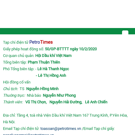
Petro
Times
Tạp chí điện tử
Giấy phép hoạt động số:
50/GP-BTTTT ngày 10/2/2020
Cơ quan chủ quản:
Hội Dầu khí Việt Nam
Tổng biên tập:
Phạm Thuận Thiên
Phó Tổng biên tập: -
Lê Hà Thanh Ngọc
- Lê Thị Hồng Anh
Hội đồng cố vấn
Chủ tịch:
TS
Nguyễn Hồng Minh
Thường trực:
Nhà báo
Nguyễn Như Phong
Thành viên:
Vũ Thị Chọn,
Nguyễn Hải Đường,
Lê Anh Chiến
Địa chỉ: Tầng 4, toà nhà Viện Dầu khí Việt Nam 167 Trung Kính, P.Yên Hòa,
Hà Nội.
Email Tạp chí điện tử:
toasoan@petrotimes.vn
/Email Tạp chí giấy: