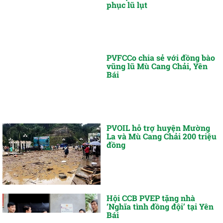
phục lũ lụt
PVFCCo chia sẻ với đồng bào
vũng lũ Mù Cang Chải, Yên
Bái
PVOIL hỗ trợ huyện Mường
La và Mù Cang Chải 200 triệu
đồng
Hội CCB PVEP tặng nhà
‘Nghĩa tình đồng đội’ tại Yên
Bái