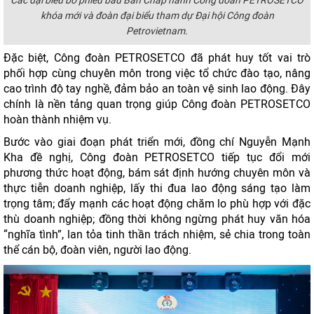
Các đại biểu bỏ phiếu bầu Ban Chấp hành Công đoàn PETROSETCO
khóa mới và đoàn đại biểu tham dự Đại hội Công đoàn
Petrovietnam.
Đặc biệt, Công đoàn PETROSETCO đã phát huy tốt vai trò
phối hợp cùng chuyên môn trong việc tổ chức đào tạo, nâng
cao trình độ tay nghề, đảm bảo an toàn vệ sinh lao động. Đây
chính là nền tảng quan trọng giúp Công đoàn PETROSETCO
hoàn thành nhiệm vụ.
Bước vào giai đoạn phát triển mới, đồng chí Nguyễn Mạnh
Kha đề nghị, Công đoàn PETROSETCO tiếp tục đổi mới
phương thức hoạt động, bám sát định hướng chuyên môn và
thực tiễn doanh nghiệp, lấy thi đua lao động sáng tạo làm
trọng tâm; đẩy mạnh các hoạt động chăm lo phù hợp với đặc
thù doanh nghiệp; đồng thời không ngừng phát huy văn hóa
“nghĩa tình”, lan tỏa tinh thần trách nhiệm, sẻ chia trong toàn
thể cán bộ, đoàn viên, người lao động.