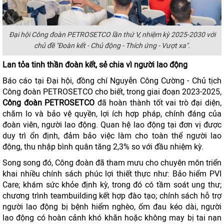
Đại hội Công đoàn PETROSETCO lần thứ V, nhiệm kỳ 2025-2030 với
chủ đề "Đoàn kết - Chủ động - Thích ứng - Vượt xa".
Lan tỏa tinh thần đoàn kết, sẻ chia vì người lao động
Báo cáo tại Đại hội, đồng chí Nguyễn Công Cường - Chủ tịch
Công đoàn PETROSETCO cho biết, trong giai đoạn 2023-2025,
Công đoàn PETROSETCO
đã hoàn thành tốt vai trò đại diện,
chăm lo và bảo vệ quyền, lợi ích hợp pháp, chính đáng của
đoàn viên, người lao động. Quan hệ lao động tại đơn vị được
duy trì ổn định, đảm bảo việc làm cho toàn thể người lao
động, thu nhập bình quân tăng 2,3% so với đầu nhiệm kỳ.
Song song đó, Công đoàn đã tham mưu cho chuyên môn triển
khai nhiều chính sách phúc lợi thiết thực như: Bảo hiểm PVI
Care; khám sức khỏe định kỳ, trong đó có tầm soát ung thư;
chương trình teambuilding kết hợp đào tạo; chính sách hỗ trợ
người lao động bị bệnh hiểm nghèo, ốm đau kéo dài, người
lao động có hoàn cảnh khó khăn hoặc không may bị tai nạn