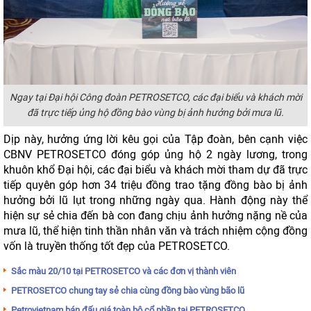
Ngay tại Đại hội Công đoàn PETROSETCO, các đại biểu và khách mời
đã trực tiếp ủng hộ đồng bào vùng bị ảnh hưởng bởi mưa lũ.
Dịp này, hưởng ứng lời kêu gọi của Tập đoàn, bên cạnh việc
CBNV PETROSETCO đóng góp ủng hộ 2 ngày lương, trong
khuôn khổ Đại hội, các đại biểu và khách mời tham dự đã trực
tiếp quyên góp hơn 34 triệu đồng trao tặng đồng bào bị ảnh
hưởng bởi lũ lụt trong những ngày qua. Hành động này thể
hiện sự sẻ chia đến bà con đang chịu ảnh hưởng nặng nề của
mưa lũ, thể hiện tinh thần nhân văn và trách nhiệm cộng đồng
vốn là truyền thống tốt đẹp của PETROSETCO.
Sắc màu 20/10 tại PETROSETCO và các đơn vị thành viên
PETROSETCO chung tay sẻ chia cùng đồng bào vùng bão lũ
Petrovietnam bán đấu giá toàn bộ cổ phần tại PETROSETCO