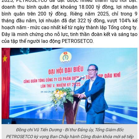
2025, PETROSETCO đã đạt được nhiều thành tựu nổi bật:
doanh thu bình quân đạt khoảng 18.000 tỷ đồng, lợi nhuận
bình quân trên 200 tỷ đồng. Riêng năm 2025, chỉ trong 9
tháng đầu năm, lợi nhuận đã đạt 322 tỷ đồng, vượt 104% kế
hoạch năm - mức cao nhất kể từ ngày thành lập Tổng công ty.
Đây là minh chứng cho nỗ lực, tinh thần đoàn kết và sáng tạo
của tập thể người lao động PETROSETCO.
Đồng chí Vũ Tiến Dương - Bí thư Đảng ủy, Tổng Giám đốc
PETROSETCO kỳ vọng Ban Chấp hành Công đoàn khóa mới sẽ tiếp