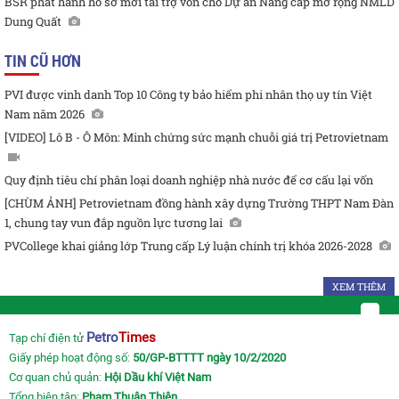
BSR phát hành hồ sơ mời tài trợ vốn cho Dự án Nâng cấp mở rộng NMLD
Dung Quất
TIN CŨ HƠN
PVI được vinh danh Top 10 Công ty bảo hiểm phi nhân thọ uy tín Việt
Nam năm 2026
[VIDEO] Lô B - Ô Môn: Minh chứng sức mạnh chuỗi giá trị Petrovietnam
Quy định tiêu chí phân loại doanh nghiệp nhà nước để cơ cấu lại vốn
[CHÙM ẢNH] Petrovietnam đồng hành xây dựng Trường THPT Nam Đàn
1, chung tay vun đắp nguồn lực tương lai
PVCollege khai giảng lớp Trung cấp Lý luận chính trị khóa 2026-2028
XEM THÊM
Petro
Times
Tạp chí điện tử
Giấy phép hoạt động số:
50/GP-BTTTT ngày 10/2/2020
Cơ quan chủ quản:
Hội Dầu khí Việt Nam
Tổng biên tập:
Phạm Thuận Thiên