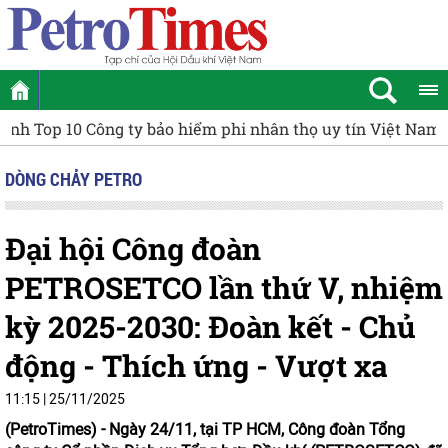
Petrovietnam lan tỏa nghĩa tình, sẻ chia với nạn nhân ch
DÒNG CHẢY PETRO
Đại hội Công đoàn
PETROSETCO lần thứ V, nhiệm
kỳ 2025-2030: Đoàn kết - Chủ
động - Thích ứng - Vượt xa
11:15 | 25/11/2025
(PetroTimes) -
Ngày 24/11, tại TP HCM, Công đoàn Tổng