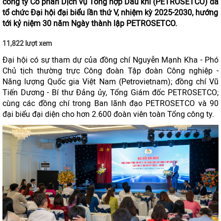
công ty Cổ phần Dịch vụ Tổng hợp Dầu khí (PETROSETCO) đã
tổ chức Đại hội đại biểu lần thứ V, nhiệm kỳ 2025-2030, hướng
tới kỷ niệm 30 năm Ngày thành lập PETROSETCO.
11,822 lượt xem
Đại hội có sự tham dự của đồng chí Nguyễn Mạnh Kha - Phó
Chủ tịch thường trực Công đoàn Tập đoàn Công nghiệp -
Năng lượng Quốc gia Việt Nam (Petrovietnam); đồng chí Vũ
Tiến Dương - Bí thư Đảng ủy, Tổng Giám đốc PETROSETCO;
cùng các đồng chí trong Ban lãnh đạo PETROSETCO và 90
đại biểu đại diện cho hơn 2.600 đoàn viên toàn Tổng công ty.