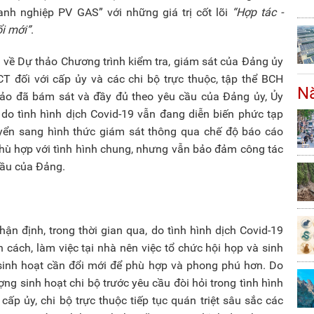
oanh nghiệp PV GAS” với những giá trị cốt lõi
“Hợp tác -
ổi mới”
.
n về Dự thảo Chương trình kiểm tra, giám sát của Đảng ủy
 đối với cấp ủy và các chi bộ trực thuộc, tập thể BCH
Nă
o đã bám sát và đầy đủ theo yêu cầu của Đảng ủy, Ủy
 do tình hình dịch Covid-19 vẫn đang diễn biến phức tạp
ển sang hình thức giám sát thông qua chế độ báo cáo
phù hợp với tình hình chung, nhưng vẫn bảo đảm công tác
cầu của Đảng.
định, trong thời gian qua, do tình hình dịch Covid-19
 cách, làm việc tại nhà nên việc tổ chức hội họp và sinh
sinh hoạt cần đổi mới để phù hợp và phong phú hơn. Do
ng sinh hoạt chi bộ trước yêu cầu đòi hỏi trong tình hình
p ủy, chi bộ trực thuộc tiếp tục quán triệt sâu sắc các