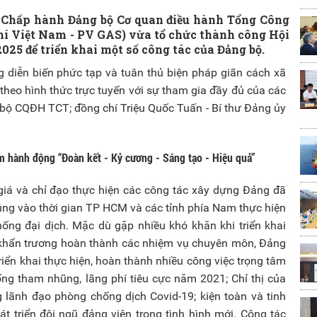
n Chấp hành Đảng bộ Cơ quan điều hành Tổng Công
hí Việt Nam - PV GAS) vừa tổ chức thành công Hội
2025 để triển khai một số công tác của Đảng bộ.
 diễn biến phức tạp và tuân thủ biện pháp giãn cách xã
theo hình thức trực tuyến với sự tham gia đầy đủ của các
bộ CQĐH TCT; đồng chí Triệu Quốc Tuấn - Bí thư Đảng ủy
m hành động “Đoàn kết - Kỷ cương - Sáng tạo - Hiệu quả”
 giá và chỉ đạo thực hiện các công tác xây dựng Đảng đã
úng vào thời gian TP HCM và các tỉnh phía Nam thực hiện
hống đại dịch. Mặc dù gặp nhiều khó khăn khi triển khai
 khẩn trương hoàn thành các nhiệm vụ chuyên môn, Đảng
iển khai thực hiện, hoàn thành nhiều công việc trọng tâm
ng tham nhũng, lãng phí tiêu cực năm 2021; Chỉ thị của
lãnh đạo phòng chống dịch Covid-19; kiện toàn và tinh
t triển đội ngũ đảng viên trong tình hình mới. Công tác