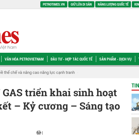
PETROTIMES.VN
GIỮ LỬA DI SẢN
NĂNG LƯỢNG QUỐC TẾ
KIN
VĂN HÓA PETROVIETNAM
ĐẦU TƯ - HỢP TÁC QUỐC TẾ
SẢN PHẨM - DỊCH VỤ
năng lượng quốc gia
BSR và hành trình theo dấu chân hùng thiêng tại các đị
TI
GAS triển khai sinh hoạt
ết – Kỷ cương – Sáng tạo
|