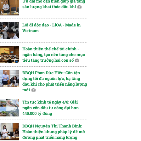
Ưu đãi mỏ cận biên giúp gia tăng
sản lượng khai thác dầu khí
Lối đi độc đạo - LiOA - Made in
Vietnam
Hoàn thiện thể chế tài chính -
ngân hàng, tạo nền tảng cho mục
tiêu tăng trưởng hai con số
ĐBQH Phan Đức Hiếu: Cần tận
dụng tối đa nguồn lực, hạ tầng
dầu khí cho phát triển năng lượng
mới
Tin tức kinh tế ngày 4/8: Giải
ngân vốn đầu tư công đạt hơn
445.000 tỷ đồng
ĐBQH Nguyễn Thị Thanh Bình:
Hoàn thiện khung pháp lý để mở
đường phát triển năng lượng