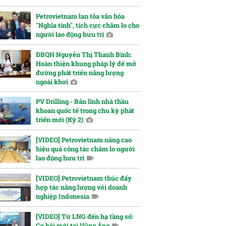
Petrovietnam lan tỏa văn hóa
"Nghĩa tình", tích cực chăm lo cho
người lao động hưu trí
ĐBQH Nguyễn Thị Thanh Bình:
Hoàn thiện khung pháp lý để mở
đường phát triển năng lượng
ngoài khơi
PV Drilling - Bản lĩnh nhà thầu
khoan quốc tế trong chu kỳ phát
triển mới (Kỳ 2)
[VIDEO] Petrovietnam nâng cao
hiệu quả công tác chăm lo người
lao động hưu trí
[VIDEO] Petrovietnam thúc đẩy
hợp tác năng lượng với doanh
nghiệp Indonesia
[VIDEO] Từ LNG đến hạ tầng số:
Cơ hội mới tại Vũng Áng