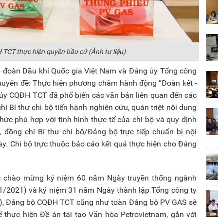
TCT thực hiện quyền bầu cử (Ảnh tư liệu)
p đoàn Dầu khí Quốc gia Việt Nam và Đảng ủy Tổng công
 chuyên đề: Thực hiện phương châm hành động “Đoàn kết -
g ủy CQĐH TCT đã phổ biến các văn bản liên quan đến các
hí Bí thư chi bộ tiến hành nghiên cứu, quán triệt nội dung
thức phù hợp với tình hình thực tế của chi bộ và quy định
, đồng chí Bí thư chi bộ/Đảng bộ trực tiếp chuẩn bị nội
ày. Chi bộ trực thuộc báo cáo kết quả thực hiện cho Đảng
thực chào mừng kỷ niệm 60 năm Ngày truyền thống ngành
1/2021) và kỷ niệm 31 năm Ngày thành lập Tổng công ty
1), Đảng bộ CQĐH TCT cũng như toàn Đảng bộ PV GAS sẽ
thực hiện Đề án tái tạo Văn hóa Petrovietnam, gắn với