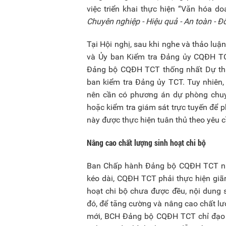
việc triển khai thực hiện “Văn hóa d
Chuyên nghiệp - Hiệu quả - An toàn - Đ
Tại Hội nghị, sau khi nghe và thảo luậ
và Ủy ban Kiểm tra Đảng ủy CQĐH TCT
Đảng bộ CQĐH TCT thống nhất Dự thả
ban kiểm tra Đảng ủy TCT. Tuy nhiên,
nên cần có phương án dự phòng chuy
hoặc kiểm tra giám sát trực tuyến để 
này được thực hiện tuân thủ theo yêu 
Nâng cao chất lượng sinh hoạt chi bộ
Ban Chấp hành Đảng bộ CQĐH TCT nhận 
kéo dài, CQĐH TCT phải thực hiện giãn
hoạt chi bộ chưa được đều, nội dung 
đó, để tăng cường và nâng cao chất lượ
mới, BCH Đảng bộ CQĐH TCT chỉ đạo cấ