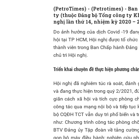
(PetroTimes) -
(Petrotimes) - Ba
ty (thuộc Đảng bộ Tổng công ty K
nghị lần thứ 14, nhiệm kỳ 2020 – 
Do ảnh hưởng của dịch Covid -19 đang
hội tại TP HCM, Hội nghị được tổ chức 
thành viên trong Ban Chấp hành Đảng 
chủ trì Hội nghị.
Triển khai chuyên đề thực hiện phương châ
Hội nghị đã nghiêm túc rà soát, đánh
và đang thực hiện trong quý 2/2021, đ
giãn cách xã hội và tích cực phòng c
công tác qua mạng nội bộ và tiếp tục
bộ CQĐH TCT vẫn duy trì phổ biến và tr
như: Chương trình công tác phòng chố
BTV Đảng ủy Tập đoàn về tăng cường 
gọn bộ máy điều hành; nghiên cứu phá