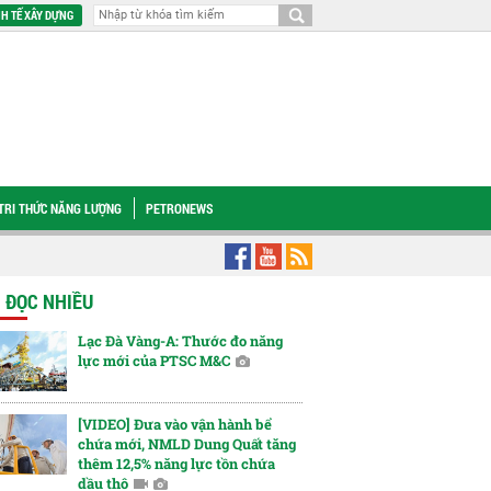
H TẾ XÂY DỰNG
TRI THỨC NĂNG LƯỢNG
PETRONEWS
a chỉ đỏ
Hoàn thiện cơ chế phân quyền, thúc đẩy chuỗi giá trị dầu khí và năn
N ĐỌC NHIỀU
Lạc Đà Vàng-A: Thước đo năng
lực mới của PTSC M&C
[VIDEO] Đưa vào vận hành bể
chứa mới, NMLD Dung Quất tăng
thêm 12,5% năng lực tồn chứa
dầu thô