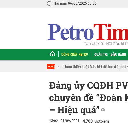
Thứ năm 06/08/2026 07:56
DÒNG CHẢY PETRO
QUẢN TRỊ - ĐIỀU HÀNH
ể chế và nâng cao năng lực cạnh tranh
Mở lối cho Trung tâm lọc hóa dầu và 
Đảng ủy CQĐH PV 
chuyên đề “Đoàn k
– Hiệu quả”
13:02 | 01/09/2021
4,700 lượt xem