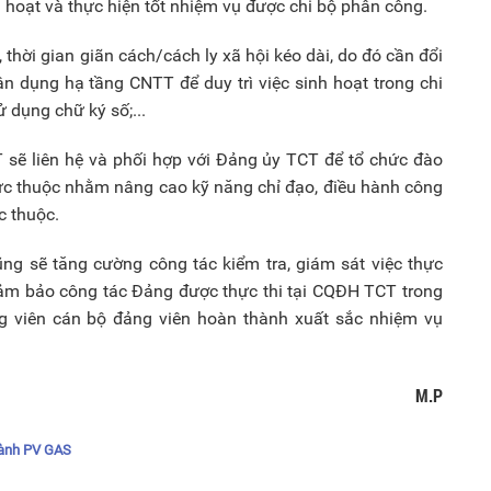
h hoạt và thực hiện tốt nhiệm vụ được chi bộ phân công.
 thời gian giãn cách/cách ly xã hội kéo dài, do đó cần đổi
ận dụng hạ tầng CNTT để duy trì việc sinh hoạt trong chi
 dụng chữ ký số;...
 sẽ liên hệ và phối hợp với Đảng ủy TCT để tổ chức đào
rực thuộc nhằm nâng cao kỹ năng chỉ đạo, điều hành công
c thuộc.
 sẽ tăng cường công tác kiểm tra, giám sát việc thực
đảm bảo công tác Đảng được thực thi tại CQĐH TCT trong
g viên cán bộ đảng viên hoàn thành xuất sắc nhiệm vụ
M.P
 hành PV GAS